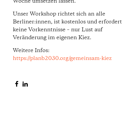
t
Woche umsetzen lassen.
i
Unser Workshop richtet sich an alle
Berliner:innen, ist kostenlos und erfordert
o
keine Vorkenntnisse – nur Lust auf
Veränderung im eigenen Kiez.
n
Weitere Infos:
s
https://planb2030.org/gemeinsam-kiez
S
S
h
h
a
a
r
r
e
e
o
o