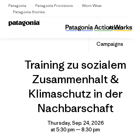
Patagonia
Patagonia Provisions
Worn Wear
Sign Up
Patagonia Stories
Training zu sozialem Zusammenhalt & Klimaschutz in der Nachbarschaft
Share
About
this
Home
Grantee
Share
Event
on
Share
Campaigns
Facebo
on
Linked
Training zu sozialem
Zusammenhalt &
Klimaschutz in der
Nachbarschaft
Thursday, Sep. 24, 2026
at 5:30 pm — 8:30 pm