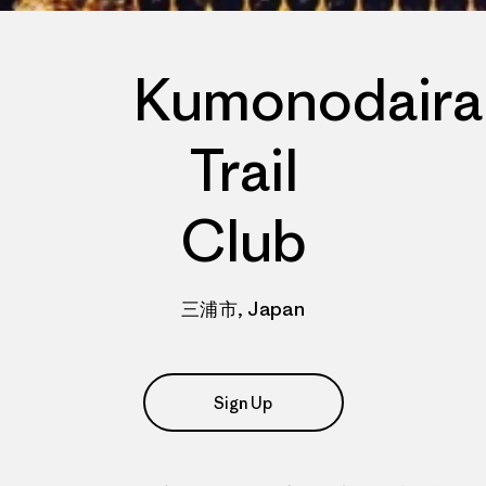
Kumonodaira
Trail
Club
三浦市, Japan
Sign Up