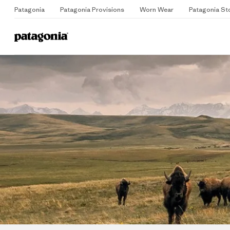
Patagonia
Patagonia Provisions
Worn Wear
Patagonia St
Home