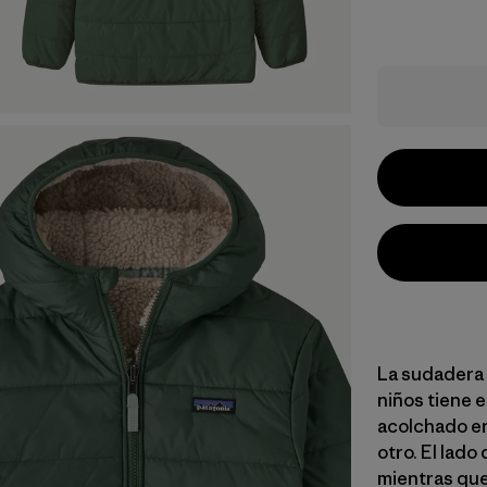
La sudadera
niños tiene 
acolchado en 
otro. El lado 
mientras que 