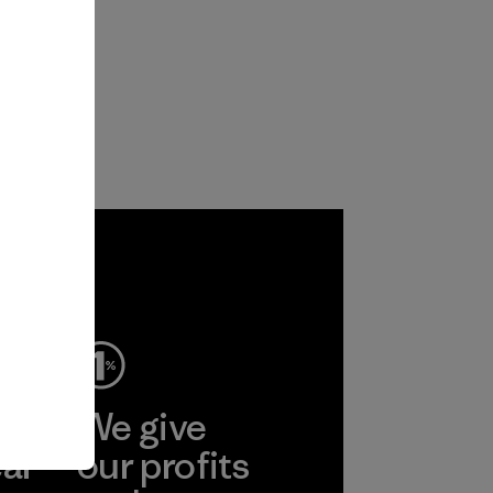
ep
We give
ear
our profits