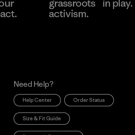
 our
grassroots
in play.
act.
activism.
Visit Worn Wea
 Our Footprint
Visit Patagonia Action
Works
Need Help?
Help Center
Order Status
Size & Fit Guide