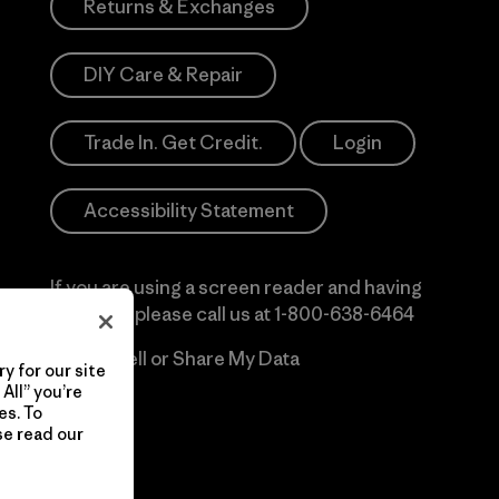
Returns & Exchanges
DIY Care & Repair
Trade In. Get Credit.
Login
Accessibility Statement
If you are using a screen reader and having
difficulty please call us at
1-800-638-6464
Do Not Sell or Share My Data
y for our site
All” you’re
es. To
se read our