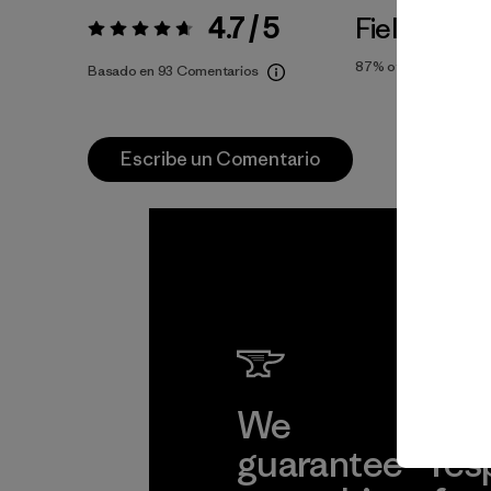
4.7 / 5
Fiel a la Tal
Valoración:
4.7 / 5
87%
of reviewers
Basado en 93 Comentarios
Escribe un Comentario
We
We 
guarantee
res