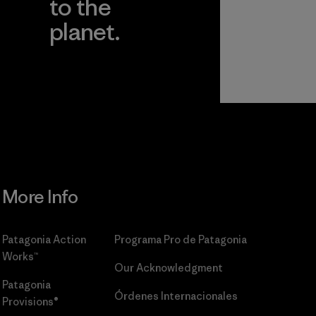
to the
planet.
r
Read Our
Commitment
More Info
Patagonia Action
Programa Pro de Patagonia
Works™
Our Acknowledgment
Patagonia
Órdenes Internacionales
Provisions®