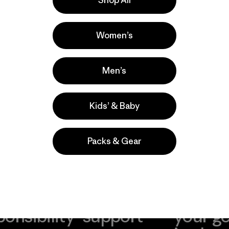
la
Actividades
Casual Wear, Hiking, Cycling
Women’s
Popular entre quienes comentan
Men’s
Kids’ & Baby
Packs & Gear
take
We
We ke
ponsibility
support
your g