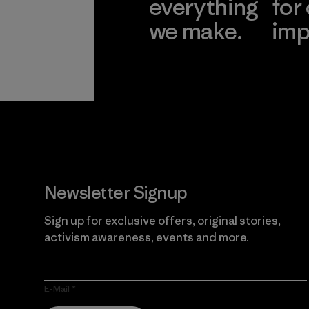
everything
for
we make.
imp
View Ironclad
Explore
Guarantee
Newsletter Signup
Sign up for exclusive offers, original stories,
activism awareness, events and more.
E-Mail