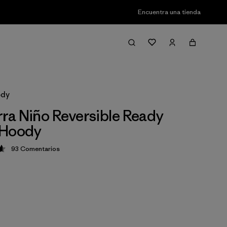
Encuentra una tienda
ody
a Niño Reversible Ready
 Hoody
93
Comentarios
ción: 4.7 / 5