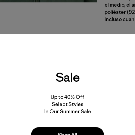
el medio, e
poliéster (9
incluso cuan
CNGR
| Estil
Canopy G
Calce
Sale
Especifica
Materiales
Up to 40% Off
Select Styles
In Our Summer Sale
Shop All