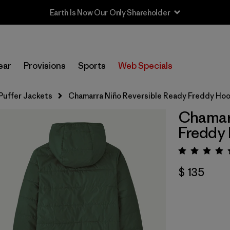
Earth Is Now Our Only Shareholder
ear
Provisions
Sports
Web Specials
Puffer Jackets
Chamarra Niño Reversible Ready Freddy Ho
Chamarr
Freddy
Valora
$ 135