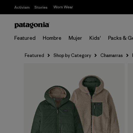
Worn Wear
Activism
Stories
Featured
Hombre
Mujer
Kids'
Packs & G
Featured
Shop by Category
Chamarras