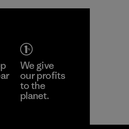
ep
We give
ear
our profits
to the
planet.
r
Read Our
Commitment