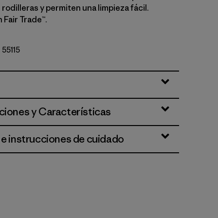
 rodilleras y permiten una limpieza fácil.
 Fair Trade™.
º 55115
 Brown
ciones y Características
 e instrucciones de cuidado