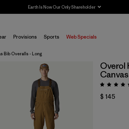
Earth Is Now Our Only Shareholder
ear
Provisions
Sports
Web Specials
 Bib Overalls - Long
Overol 
Canvas 
Valora
$ 145