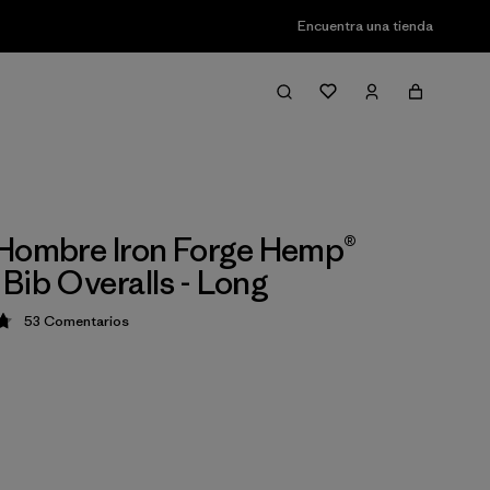
Encuentra una tienda
Hombre Iron Forge Hemp®
Bib Overalls - Long
53
Comentarios
ción: 4.8 / 5