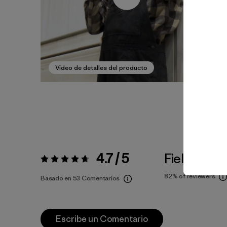
Video de detalles del producto
4.7 / 5
Fiel a la Tal
Valoración:
4.7 / 5
82%
of reviewers
Basado en 53 Comentarios
Escribe un Comentario