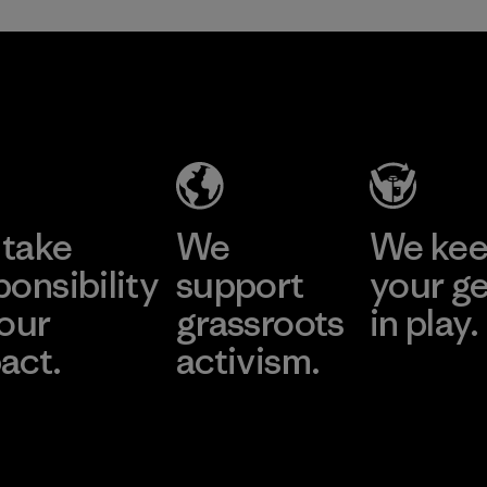
take
We
We ke
ponsibility
support
your g
 our
grassroots
in play.
act.
activism.
Visit Worn Wea
 Our Footprint
Visit Patagonia Action
Works