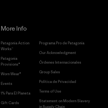
More Info
Patagonia Action
Programa Pro de Patagonia
Works™
Our Acknowledgment
Patagonia
Órdenes Internacionales
Provisions®
Group Sales
Worn Wear®
Política de Privacidad
Events
Terms of Use
1% Para El Planeta
Statement on Modern Slavery
Gift Cards
in Supply Chain