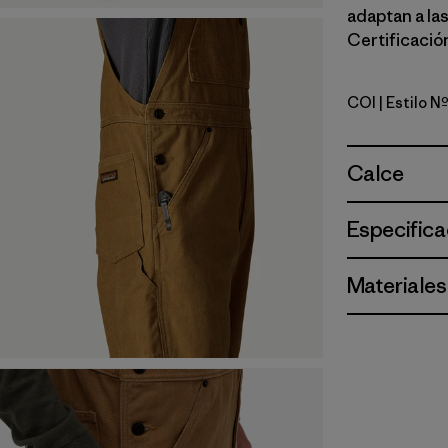
adaptan a las
Certificación
COI
| Estilo N
Coriander
Calce
Especifica
Materiales