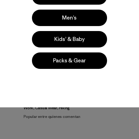
Men’s
Kids’ & Baby
Packs & Gear
la
Actividades
Work, Casual Wear, Hiking
Popular entre quienes comentan