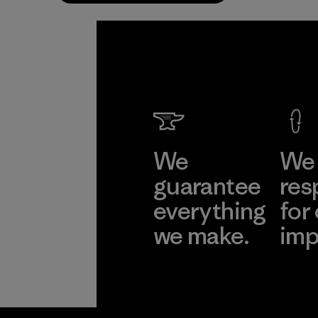
We
We 
guarantee
res
everything
for
we make.
imp
View Ironclad
Explore
Guarantee