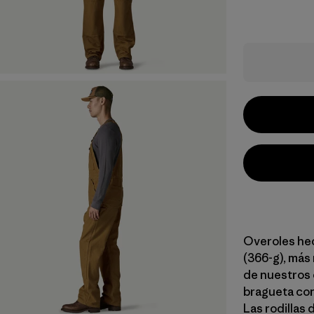
Overoles hec
(366-g), más 
de nuestros 
bragueta con 
Las rodillas 