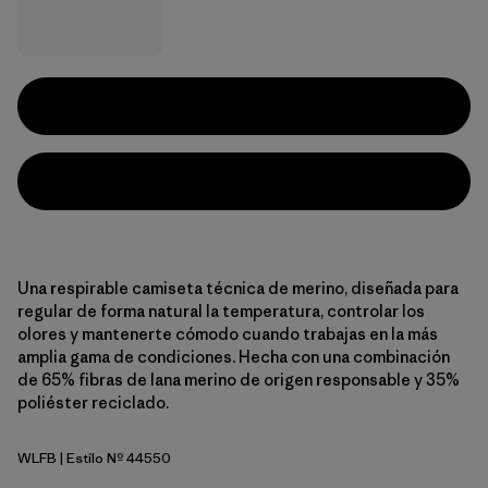
Una respirable camiseta técnica de merino, diseñada para
regular de forma natural la temperatura, controlar los
olores y mantenerte cómodo cuando trabajas en la más
amplia gama de condiciones. Hecha con una combinación
de 65% fibras de lana merino de origen responsable y 35%
poliéster reciclado.
WLFB
| Estilo Nº 44550
Wolf Brown