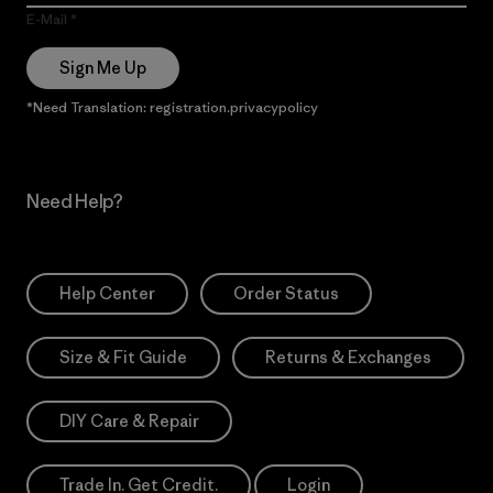
E-Mail
Sign Me Up
*Need Translation: registration.privacypolicy
Need Help?
Help Center
Order Status
Size & Fit Guide
Returns & Exchanges
DIY Care & Repair
Trade In. Get Credit.
Login