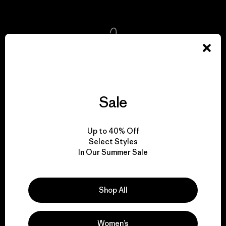
We take responsibility
for our impact.
Sale
Explore Our Footprint
Up to 40% Off
Select Styles
In Our Summer Sale
We support grassroots
activism.
Shop All
Visit Patagonia Action Works
Women’s