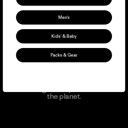
Men’s
We keep your gear in
play.
Kids’ & Baby
Visit Worn Wear
Packs & Gear
We give our profits to
the planet.
Read Our Commitment