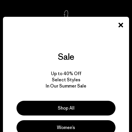
We take responsibility
for our impact.
Sale
Explore Our Footprint
Up to 40% Off
Select Styles
In Our Summer Sale
We support grassroots
activism.
Shop All
Visit Patagonia Action Works
Women’s