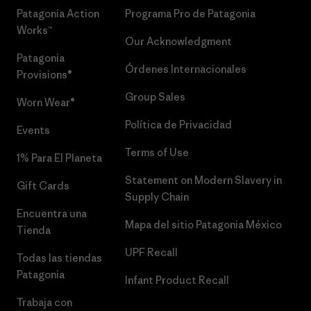
Patagonia Action
Programa Pro de Patagonia
Works™
Our Acknowledgment
Patagonia
Órdenes Internacionales
Provisions®
Group Sales
Worn Wear®
Política de Privacidad
Events
Terms of Use
1% Para El Planeta
Statement on Modern Slavery in
Gift Cards
Supply Chain
Encuentra una
Mapa del sitio Patagonia México
Tienda
UPF Recall
Todas las tiendas
Patagonia
Infant Product Recall
Trabaja con