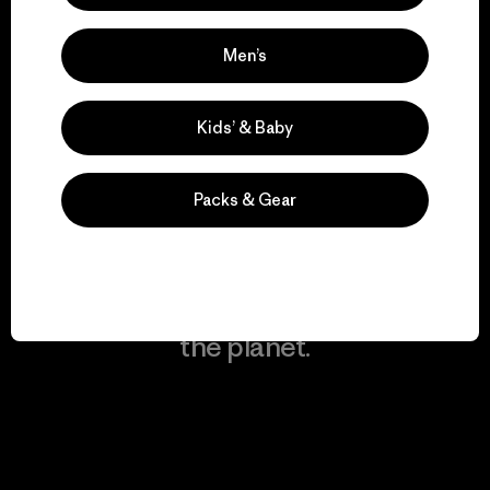
Men’s
We keep your gear in
play.
Kids’ & Baby
Visit Worn Wear
Packs & Gear
We give our profits to
the planet.
Read Our Commitment