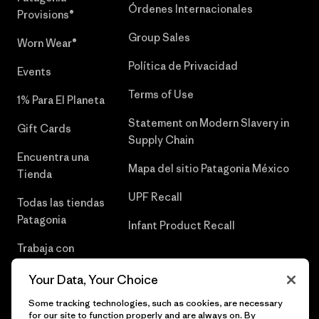
Órdenes Internacionales
Provisions®
Group Sales
Worn Wear®
Política de Privacidad
Events
Terms of Use
1% Para El Planeta
Statement on Modern Slavery in
Gift Cards
Supply Chain
Encuentra una
Mapa del sitio Patagonia México
Tienda
UPF Recall
Todas las tiendas
Patagonia
Infant Product Recall
Trabaja con
Nosotros
Your Data, Your Choice
Prensa
Some tracking technologies, such as cookies, are necessary
for our site to function properly and are always on. By