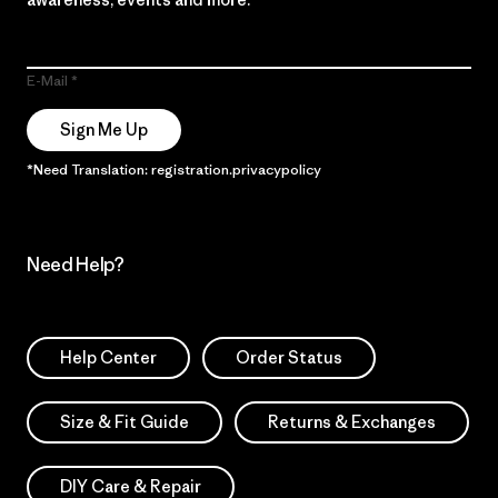
E-Mail
Sign Me Up
*Need Translation: registration.privacypolicy
Need Help?
Help Center
Order Status
Size & Fit Guide
Returns & Exchanges
DIY Care & Repair