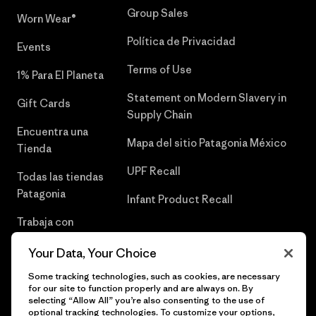
Group Sales
Worn Wear®
Política de Privacidad
Events
Terms of Use
1% Para El Planeta
Statement on Modern Slavery in
Gift Cards
Supply Chain
Encuentra una
Mapa del sitio Patagonia México
Tienda
UPF Recall
Todas las tiendas
Patagonia
Infant Product Recall
Trabaja con
Nosotros
Your Data, Your Choice
Prensa
Some tracking technologies, such as cookies, are necessary
for our site to function properly and are always on. By
selecting “Allow All” you’re also consenting to the use of
optional tracking technologies. To customize your options,