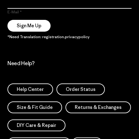
E-Mail
Sign Me Up
*Need Translation: registration.privacypolicy
Need Help?
Help Center
Order Status
Size & Fit Guide
Returns & Exchanges
DIY Care & Repair