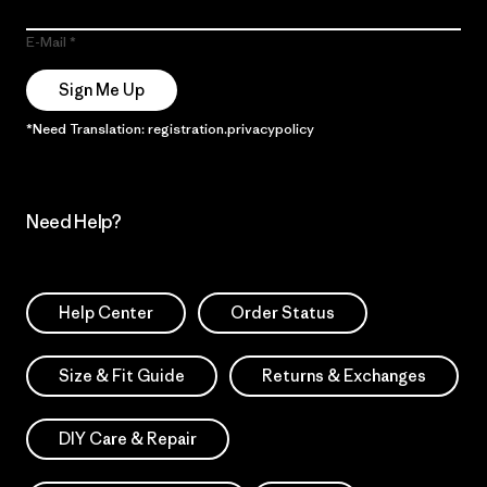
E-Mail
Sign Me Up
*Need Translation: registration.privacypolicy
Need Help?
Help Center
Order Status
Size & Fit Guide
Returns & Exchanges
DIY Care & Repair