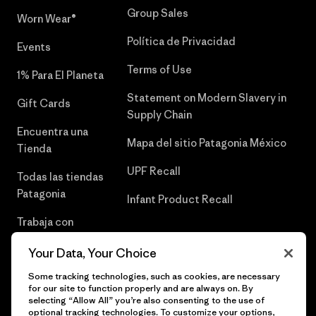
Group Sales
Worn Wear®
Política de Privacidad
Events
Terms of Use
1% Para El Planeta
Statement on Modern Slavery in
Gift Cards
Supply Chain
Encuentra una
Mapa del sitio Patagonia México
Tienda
UPF Recall
Todas las tiendas
Patagonia
Infant Product Recall
Trabaja con
Nosotros
Your Data, Your Choice
Prensa
Some tracking technologies, such as cookies, are necessary
for our site to function properly and are always on. By
selecting “Allow All” you’re also consenting to the use of
optional tracking technologies. To customize your options,