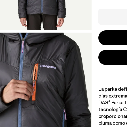
La parka def
días extrema
DAS® Parka t
tecnología C
proporcionar
pluma como e