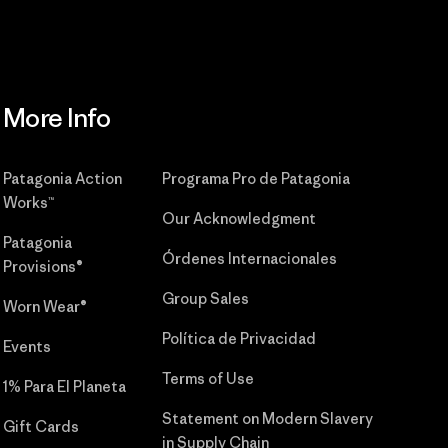
More Info
Patagonia Action
Programa Pro de Patagonia
Works™
Our Acknowledgment
Patagonia
Órdenes Internacionales
Provisions®
Group Sales
Worn Wear®
Política de Privacidad
Events
Terms of Use
1% Para El Planeta
Statement on Modern Slavery
Gift Cards
in Supply Chain