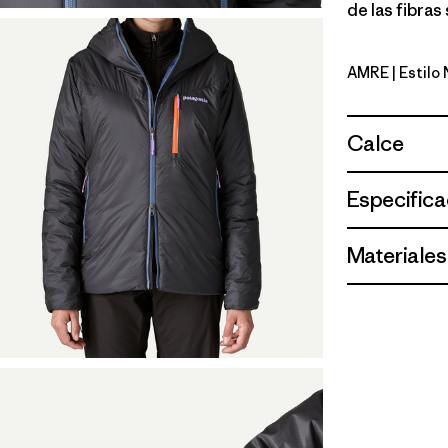
de las fibras
AMRE
| Estilo
Amanita R
Calce
Especifica
Materiales