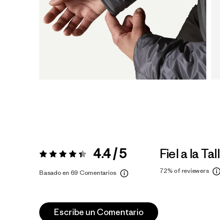
4.4 / 5
Fiel a la Tal
Valoración:
4.4 / 5
72%
of reviewers
Basado en 69 Comentarios
Escribe un Comentario