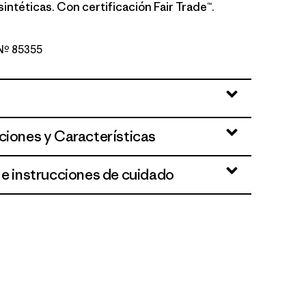
 sintéticas. Con certificación Fair Trade™.
 Nº 85355
ed
ciones y Características
 e instrucciones de cuidado