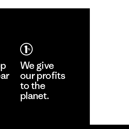
ep
We give
ear
our profits
to the
planet.
r
Read Our
Commitment