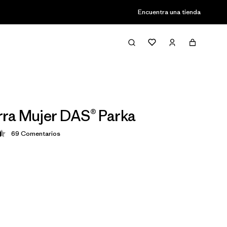
Encuentra una tienda
ra Mujer DAS® Parka
69
Comentarios
ción: 4.5 / 5