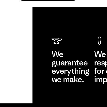
We
We 
guarantee
res
everything
for
we make.
imp
View Ironclad
Explore
Guarantee