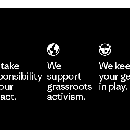
take
We
We ke
ponsibility
support
your g
 our
grassroots
in play.
act.
activism.
Visit Worn Wea
 Our Footprint
Visit Patagonia Action
Works