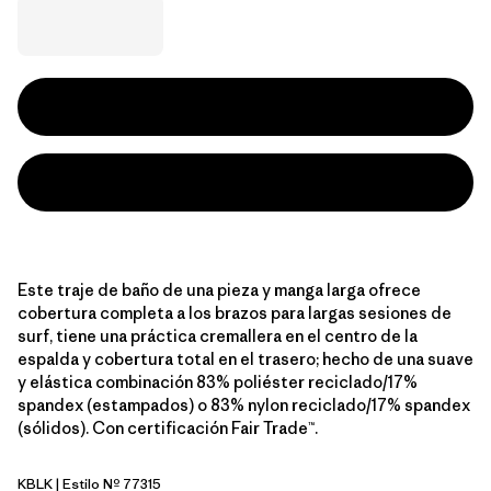
Este traje de baño de una pieza y manga larga ofrece
cobertura completa a los brazos para largas sesiones de
surf, tiene una práctica cremallera en el centro de la
espalda y cobertura total en el trasero; hecho de una suave
y elástica combinación 83% poliéster reciclado/17%
spandex (estampados) o 83% nylon reciclado/17% spandex
(sólidos). Con certificación Fair Trade™.
KBLK
| Estilo Nº 77315
Kaleido Bloom: Black