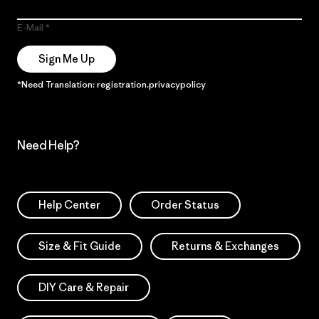
E-Mail
Sign Me Up
*Need Translation: registration.privacypolicy
Need Help?
Help Center
Order Status
Size & Fit Guide
Returns & Exchanges
DIY Care & Repair