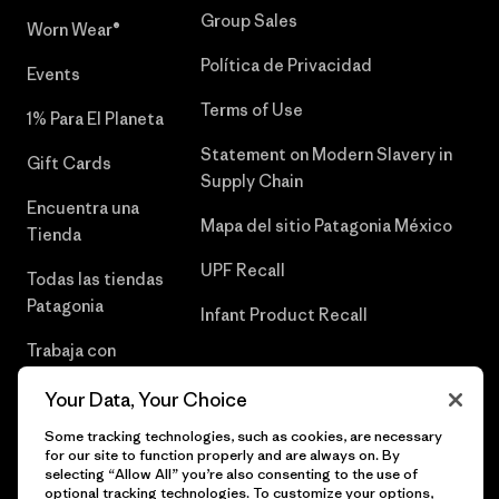
Group Sales
Worn Wear®
Política de Privacidad
Events
Terms of Use
1% Para El Planeta
Statement on Modern Slavery in
Gift Cards
Supply Chain
Encuentra una
Mapa del sitio Patagonia México
Tienda
UPF Recall
Todas las tiendas
Patagonia
Infant Product Recall
Trabaja con
Nosotros
Your Data, Your Choice
Prensa
Some tracking technologies, such as cookies, are necessary
for our site to function properly and are always on. By
selecting “Allow All” you’re also consenting to the use of
optional tracking technologies. To customize your options,