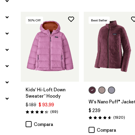
50
% Off
Best Seller
Kids' Hi-Loft Down
Sweater™ Hoody
W's Nano Puff® Jacke
$ 189
$ 93,99
$ 239
Comentarios
(69
)
Valoración: 4.3 / 5
Comen
(1920
)
Valoración: 4.6 / 5
Compara
Compara