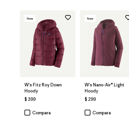
New
New
W's Fitz Roy Down
W's Nano-Air® Light
Hoody
Hoody
$ 399
$ 299
Compara
Compara