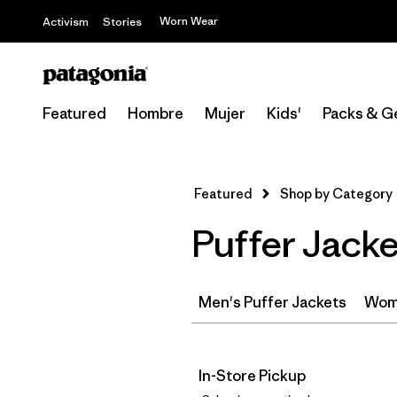
Worn Wear
Activism
Stories
Featured
Hombre
Mujer
Kids'
Packs & G
Featured
Shop by Category
Puffer Jacke
Men's Puffer Jackets
Wome
In-Store Pickup