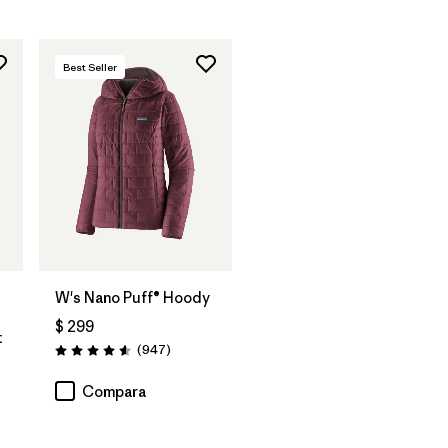
Best Seller
W's Nano Puff® Hoody
$ 299
t
Comentarios
(947
)
Valoración: 4.6 / 5
tarios
Compara