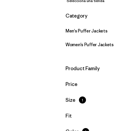
Selecciona una tienda
Filtrar por
Category
Men's Puffer Jackets
Women's Puffer Jackets
Filtrar por
Product Family
Filtrar por
Price
Filtrar por
Size
1
Filtrar por
Fit