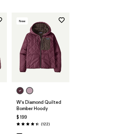
New
W's Diamond Quilted
Bomber Hoody
arios
$ 199
Comentarios
(122
)
Valoración: 4.5 / 5