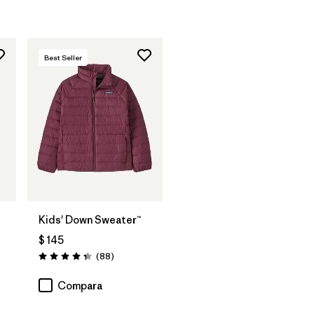
Best Seller
Kids' Down Sweater™
$ 145
Comentarios
(88
)
Valoración: 4.3 / 5
arios
Compara