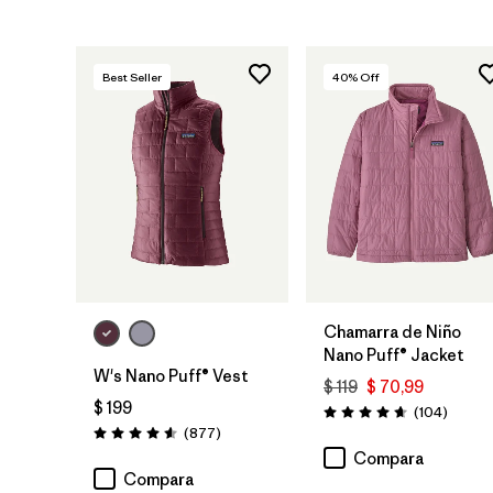
Best Seller
40
% Off
Chamarra de Niño
Nano Puff® Jacket
W's Nano Puff® Vest
$ 119
$ 70,99
$ 199
Coment
(104
)
Valoración: 4.7 / 5
Comentarios
(877
)
Valoración: 4.6 / 5
Compara
Compara