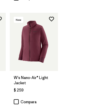
New
W's Nano-Air® Light
Jacket
$ 259
os
Compara