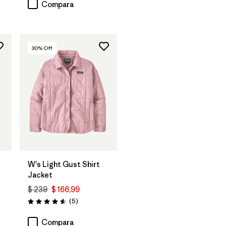
Compara
30
% Off
W's Light Gust Shirt
Jacket
$ 239
$ 166,99
rios
Comentarios
(5
)
Valoración: 4.6 / 5
Compara