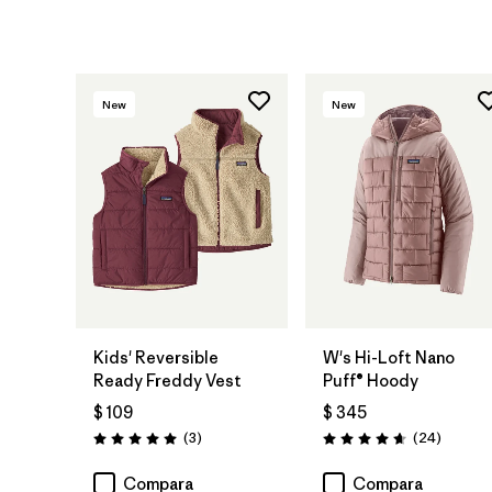
New
New
Kids' Reversible
W's Hi-Loft Nano
Ready Freddy Vest
Puff® Hoody
$ 109
$ 345
Comentarios
Comenta
(3
)
(24
)
Valoración: 5.0 / 5
Valoración: 4.6 / 5
Compara
Compara