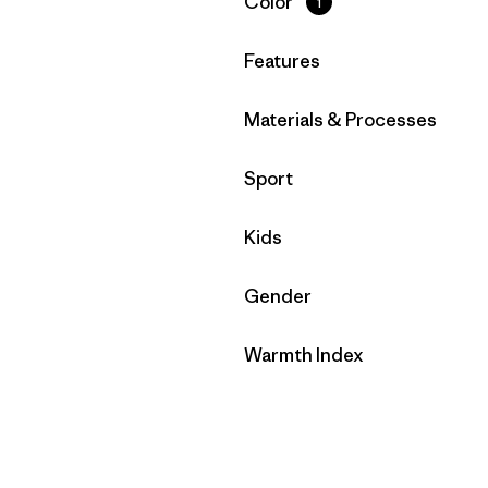
Filtrar por
Color
1
Filtrar por
Features
Filtrar por
Materials & Processes
Filtrar por
Sport
Filtrar por
Kids
Filtrar por
Gender
Filtrar por
Warmth Index