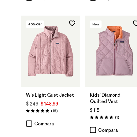
40
% Off
New
W's Light Gust Jacket
Kids' Diamond
Quilted Vest
$ 249
$ 148,99
$ 115
Comentarios
(16
)
Valoración: 4.9 / 5
Comentari
(1
)
Valoración: 5.0 / 5
Compara
Compara