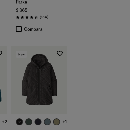
Parka
$ 365
arios
Comentarios
(164
)
Valoración: 4.4 / 5
Compara
New
+2
+1