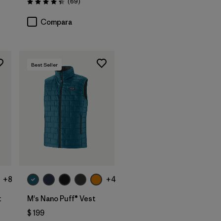
Comentarios
(69
)
Valoración: 4.3 / 5
Compara
Best Seller
+8
+4
t
M's Nano Puff® Vest
$ 199