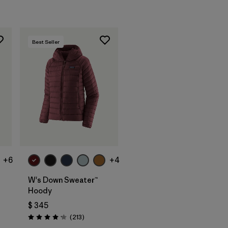
Best Seller
+6
+4
W's Down Sweater™
Hoody
$ 345
arios
Comentarios
(213
)
Valoración: 4.2 / 5