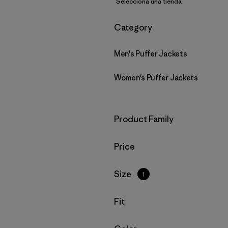
Selecciona una tienda
Filtrar por
Category
Men's Puffer Jackets
Women's Puffer Jackets
Filtrar por
Product Family
Filtrar por
Price
Filtrar por
Size
1
Filtrar por
Fit