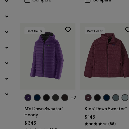
Best Seller
Best Seller
+2
M's Down Sweater™
Kids' Down Sweater™
Hoody
$ 145
$ 345
Comenta
(88
)
Valoración: 4.3 / 5