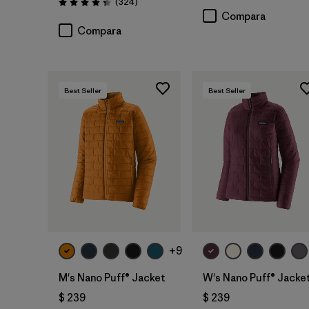
Comentarios
(324
)
Valoración: 4.4 / 5
Compara
Compara
Best Seller
Best Seller
+9
M's Nano Puff® Jacket
W's Nano Puff® Jacke
$ 239
$ 239