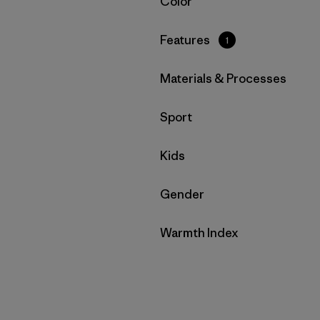
Filtrar por
Color
Filtrar por
Features
1
Filtrar por
Materials & Processes
Filtrar por
Sport
Filtrar por
Kids
Filtrar por
Gender
Filtrar por
Warmth Index