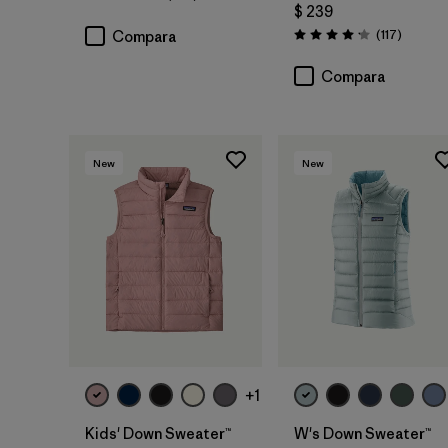
Valoración: 4.7 / 5
$ 239
Comenta
(117
)
Compara
Valoración: 4.2 / 5
Compara
New
New
+1
Kids' Down Sweater™
W's Down Sweater™