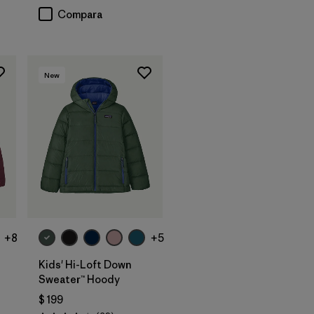
Compara
New
+8
+5
Kids' Hi-Loft Down
Sweater™ Hoody
$ 199
rios