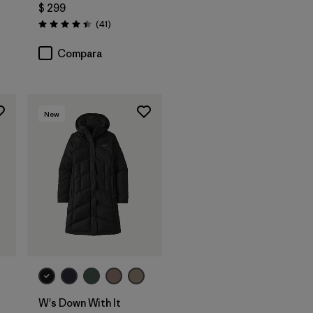
$ 299
rios
Comentarios
(41
)
Valoración: 4.4 / 5
Compara
New
W's Down With It