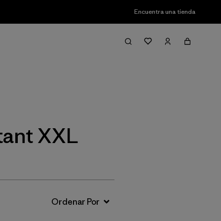
Encuentra una tienda
Filter & Sort
stant XXL