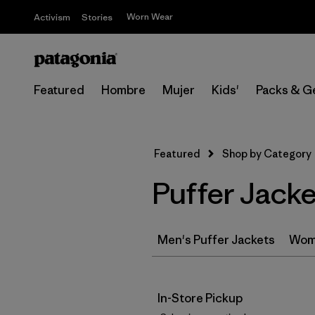
Worn Wear
Activism
Stories
Featured
Hombre
Mujer
Kids'
Packs & G
Featured
Shop by Category
Puffer Jacke
Men's Puffer Jackets
Wome
In-Store Pickup