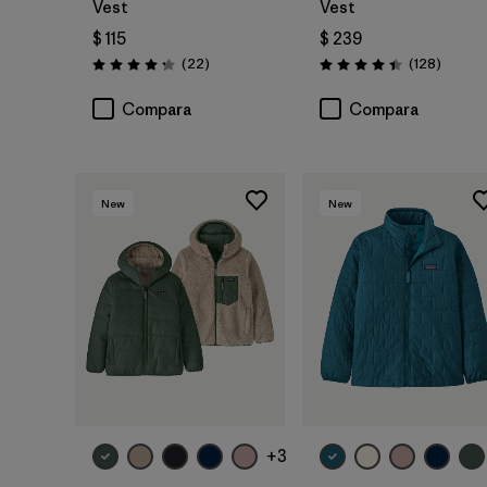
Vest
Vest
$ 115
$ 239
Comentarios
Coment
(22
)
(128
)
Valoración: 4.3 / 5
Valoración: 4.4 / 5
Compara
Compara
New
New
+3