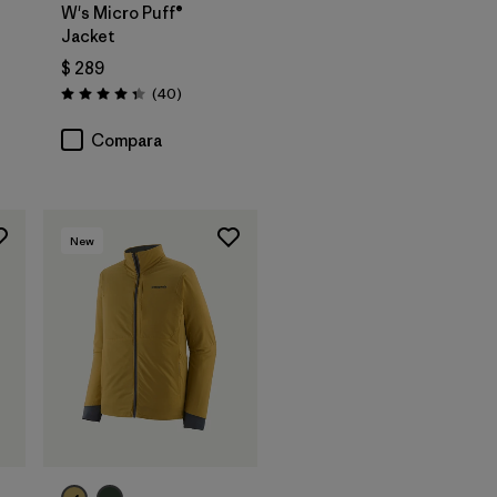
W's Micro Puff®
Jacket
$ 289
Comentarios
(40
)
Valoración: 4.4 / 5
Compara
New