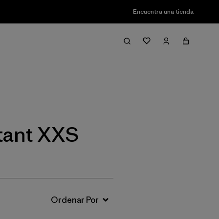
Encuentra una tienda
Filter & Sort
stant XXS