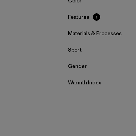
Filtrar por
Color
Filtrar por
Features
1
Filtrar por
Materials & Processes
Filtrar por
Sport
Filtrar por
Gender
Filtrar por
Warmth Index