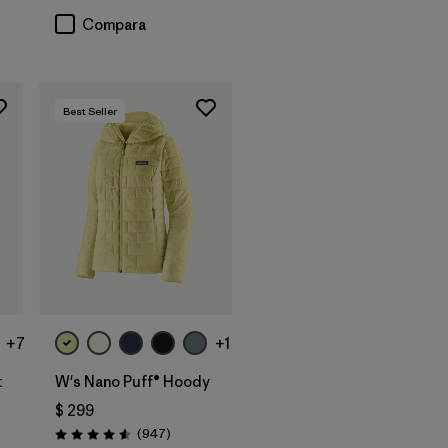
Compara
Best Seller
+7
+1
t
W's Nano Puff® Hoody
$ 299
tarios
Comentarios
(947
)
Valoración: 4.6 / 5