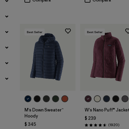
Best Seller
Best Seller
M's Down Sweater™
W's Nano Puff® Jacke
Hoody
$ 239
$ 345
Comen
(1920
)
Valoración: 4.6 / 5