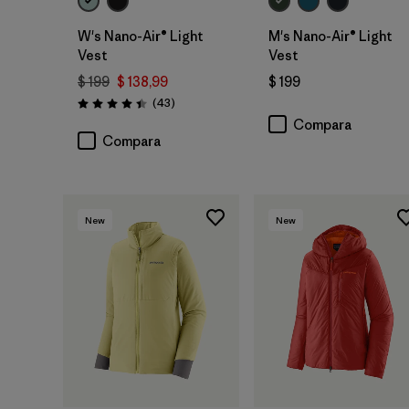
W's Nano-Air® Light
M's Nano-Air® Light
Vest
Vest
$ 199
$ 138,99
$ 199
Comentarios
(43
)
Valoración: 4.4 / 5
Compara
Compara
New
New