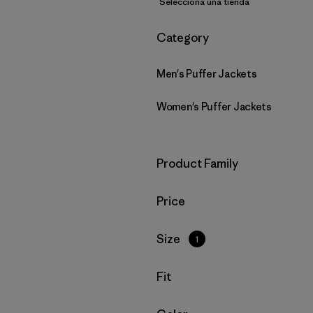
Selecciona una tienda
Filtrar por
Category
Men's Puffer Jackets
Women's Puffer Jackets
Filtrar por
Product Family
Filtrar por
Price
Filtrar por
Size
1
Filtrar por
Fit