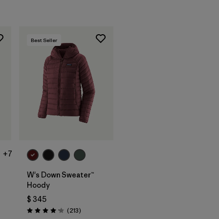
Best Seller
+7
W's Down Sweater™
Hoody
arios
$ 345
Comentarios
(213
)
Valoración: 4.2 / 5