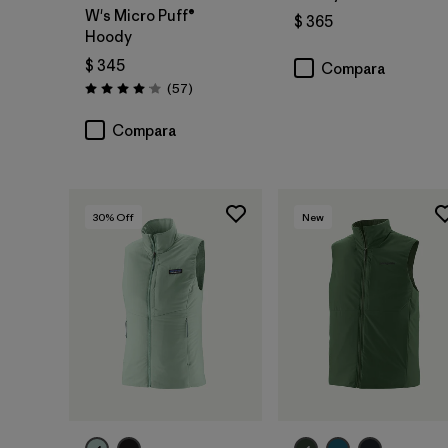
W's Micro Puff®
$ 365
Hoody
$ 345
Compara
Comentarios
(57
)
Valoración: 4.1 / 5
Compara
30
% Off
New