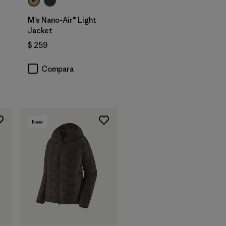
M's Nano-Air® Light
Jacket
$ 259
Compara
New