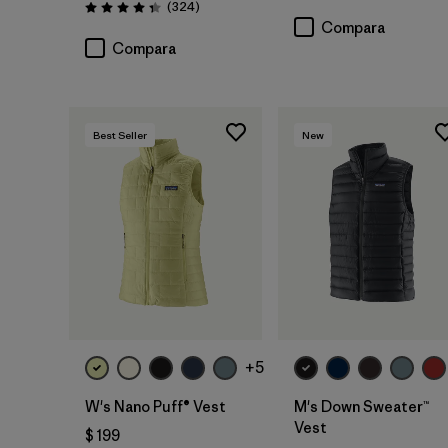
Comentarios
(324
)
Valoración: 4.4 / 5
Compara
Compara
Best Seller
New
+5
W's Nano Puff® Vest
M's Down Sweater™
Vest
$ 199