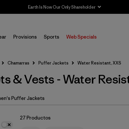
Earth Is Now Our Only Shareholder
In-Store Pickup
Selecciona una tienda
ear
Provisions
Sports
Web Specials
Filtrar por
Category
Chamarras
Puffer Jackets
Water Resistant, XXS
Filtrar por
Product Family
ts & Vests - Water Resi
Filtrar por
Price
Filtrar por
Size
1
n's Puffer Jackets
Filtrar por
Fit
27 Productos
Filtrar por
Color