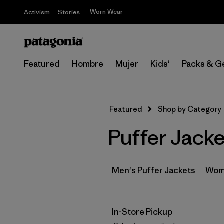
Worn Wear
Activism
Stories
Featured
Hombre
Mujer
Kids'
Packs & G
Featured
Shop by Category
Puffer Jacke
Men's Puffer Jackets
Wome
In-Store Pickup