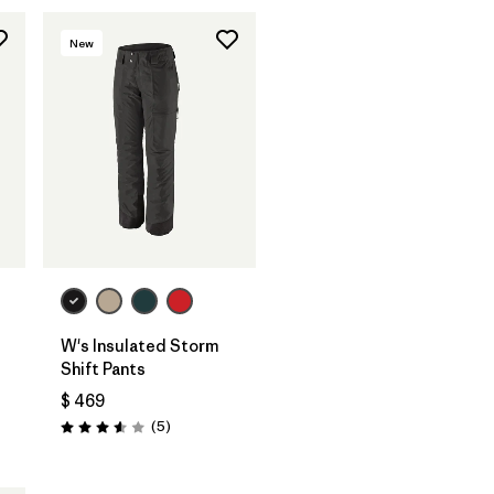
New
W's Insulated Storm
Shift Pants
ios
$ 469
Comentarios
(5
)
Valoración: 3.6 / 5