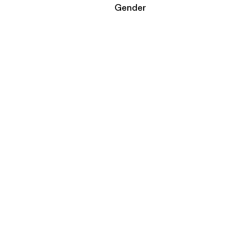
Filtrar por
Gender