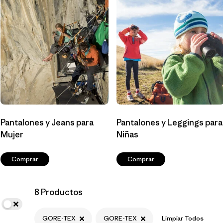
Filtrar por
Materials & Fabric
1
Filtrar por
Sport
Filtrar por
Gender
Pantalones y Jeans para
Pantalones y Leggings para
Mujer
Niñas
Comprar
Comprar
8 Productos
GORE-TEX
GORE-TEX
Limpiar Todos