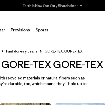
In-Store Pickup
Selecciona una tienda
ear
Provisions
Sports
Filtrar por
Category
Pantalones y Jeans
GORE-TEX, GORE-TEX
Filtrar por
Price
 - GORE-TEX GORE-TEX
Filtrar por
Size
th recycled materials or natural fibers such as
Filtrar por
Fit
’re durable, too, which means they’ll hold up to
Filtrar por
Color
Filtrar por
Features & Processes
1