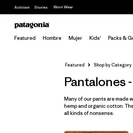
Worn Wear
Activism
Stories
Featured
Hombre
Mujer
Kids'
Packs & G
Featured
Shop by Category
Pantalones
Many of our pants are made wi
hemp and organic cotton. They
all kinds of nonsense.