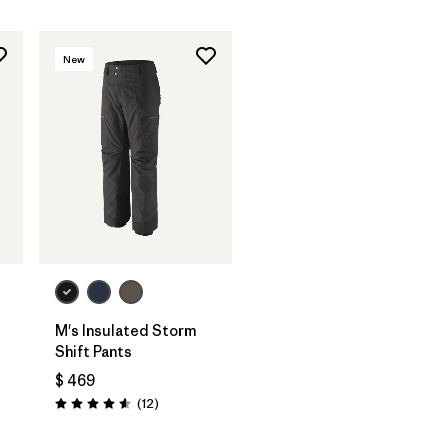
New
M's Insulated Storm
Shift Pants
$ 469
rios
Comentarios
(12
)
Valoración: 4.6 / 5