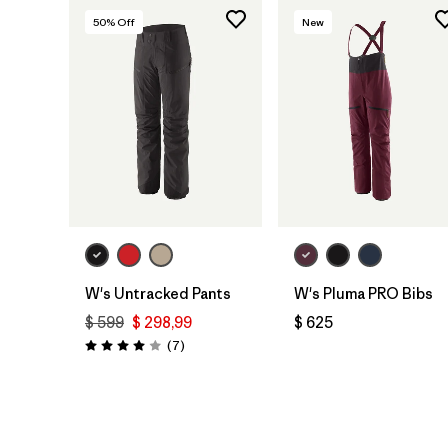
50
% Off
New
W's Untracked Pants
W's Pluma PRO Bibs
$ 599
$ 298,99
$ 625
Comentarios
(7
)
Valoración: 4.0 / 5