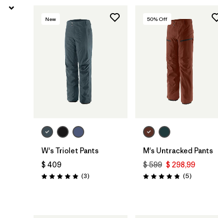
New
50
% Off
W's Triolet Pants
M's Untracked Pants
$ 409
$ 599
$ 298,99
Comentarios
Comentar
(3
)
(5
)
Valoración: 5.0 / 5
Valoración: 4.8 / 5