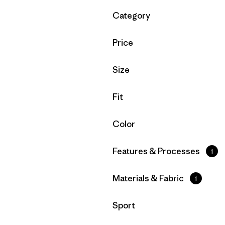
Filtrar por
Category
Filtrar por
Price
Filtrar por
Size
Filtrar por
Fit
Filtrar por
Color
Filtrar por
Features & Processes
1
Filtrar por
Materials & Fabric
1
Filtrar por
Sport