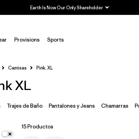
Earth Is Now Our Only Shareholder
In-Store Pickup
Selecciona una tienda
ear
Provisions
Sports
Filtrar por
Category
Camisas
Pink, XL
Filtrar por
Price
ink XL
Filtrar por
Size
1
Filtrar por
Fit
s
Trajes de Baño
Pantalones y Jeans
Chamarras
P
Filtrar por
Color
1
15 Productos
Filtrar por
Features & Processes