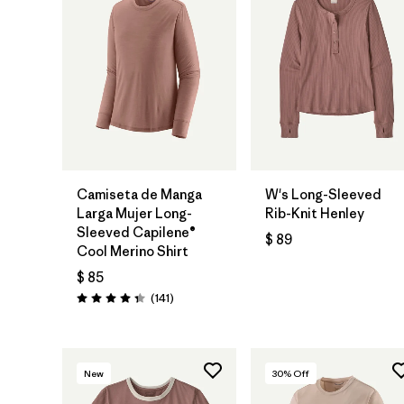
Camiseta de Manga
W's Long-Sleeved
Larga Mujer Long-
Rib-Knit Henley
Sleeved Capilene®
$ 89
Cool Merino Shirt
$ 85
Comentarios
(141
)
Valoración: 4.4 / 5
New
30
% Off