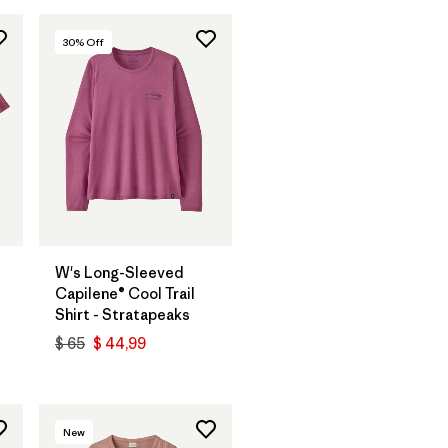
30
% Off
W's Long-Sleeved
Capilene® Cool Trail
Shirt - Stratapeaks
$ 65
$ 44,99
New