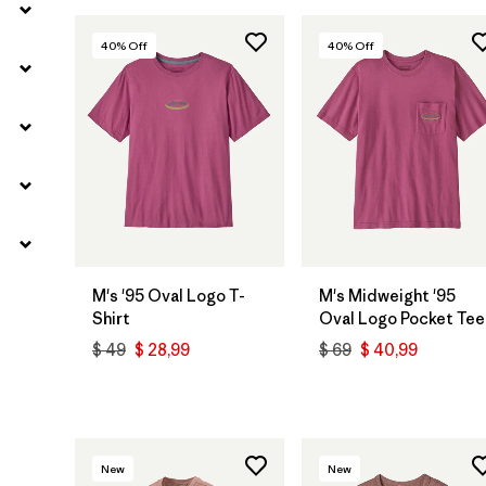
40
% Off
40
% Off
M's '95 Oval Logo T-
M's Midweight '95
Shirt
Oval Logo Pocket Tee
$ 49
$ 28,99
$ 69
$ 40,99
New
New