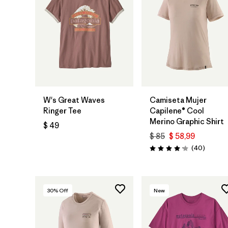
W's Great Waves
Camiseta Mujer
Ringer Tee
Capilene® Cool
Merino Graphic Shirt
$ 49
$ 85
$ 58,99
Comenta
(40
)
Valoración: 4.2 / 5
30
% Off
New