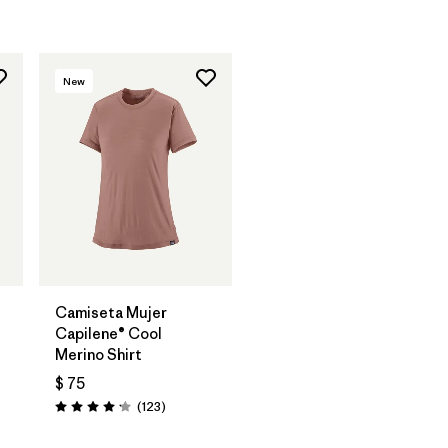
New
Camiseta Mujer
Capilene® Cool
Merino Shirt
$ 75
os
Comentarios
(123
)
Valoración: 4.2 / 5