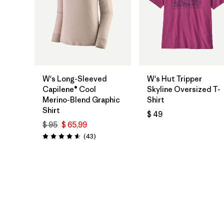
W's Long-Sleeved
W's Hut Tripper
Capilene® Cool
Skyline Oversized T-
Merino-Blend Graphic
Shirt
Shirt
$ 49
$ 95
$ 65,99
Comentarios
(43
)
Valoración: 4.6 / 5