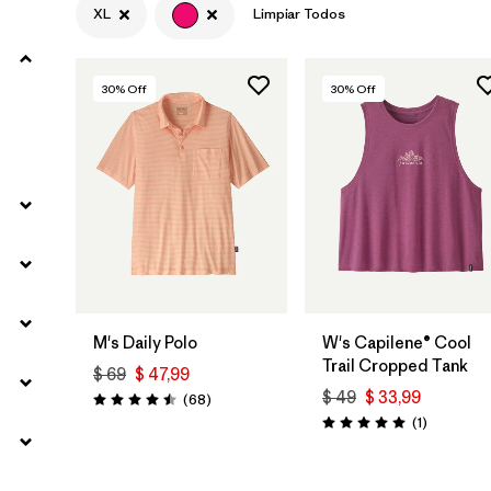
XL
Limpiar Todos
Filtrar por
Materials & Fabric
30
% Off
30
% Off
Filtrar por
Sport
Filtrar por
Product Family
Filtrar por
Gender
Filtrar por
Kids
M's Daily Polo
W's Capilene® Cool
Trail Cropped Tank
$ 69
$ 47,99
$ 49
$ 33,99
Comentarios
(68
)
Valoración: 4.5 / 5
Comentari
(1
)
Valoración: 5.0 / 5