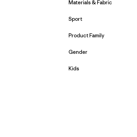
Filtrar por
Materials & Fabric
Filtrar por
Sport
Filtrar por
Product Family
Filtrar por
Gender
Filtrar por
Kids