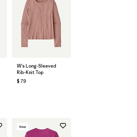
W's Long-Sleeved
Rib-Knit Top
$ 79
New