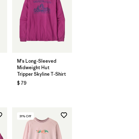
M's Long-Sleeved
Midweight Hut
Tripper Skyline T-Shirt
$ 79
rios
31
% Off