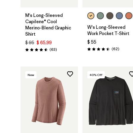
M's Long-Sleeved
Capilene® Cool
W's Long-Sleeved
Merino-Blend Graphic
Work Pocket T-Shirt
Shirt
$ 55
$ 95
$ 65,99
Comenta
(62
)
Comentarios
(63
)
Valoración: 4.5 / 5
Valoración: 4.6 / 5
New
40
% Off