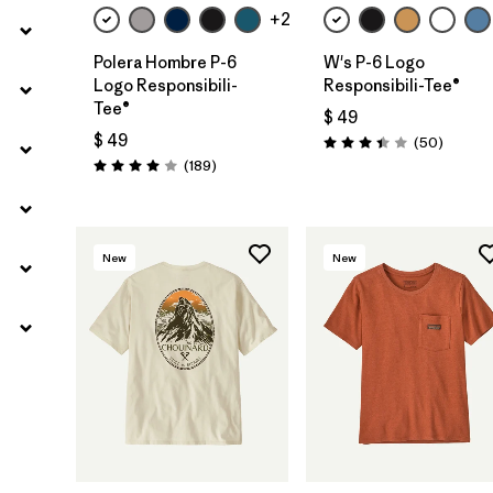
+2
Polera Hombre P-6
W's P-6 Logo
Logo Responsibili-
Responsibili-Tee®
Tee®
$ 49
$ 49
Comenta
(50
)
Valoración: 3.4 / 5
Comentarios
(189
)
Valoración: 4.0 / 5
New
New