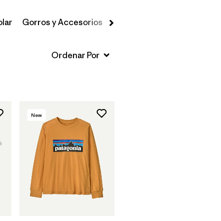
olar
Gorros y Accesorios
Sudaderas y Hoodies
Swe
New