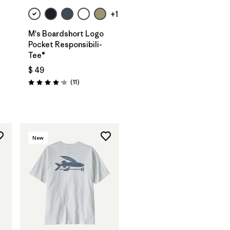
+1
M's Boardshort Logo
Pocket Responsibili-
Tee®
$ 49
Comentarios
(11
)
Valoración: 4.2 / 5
arios
New