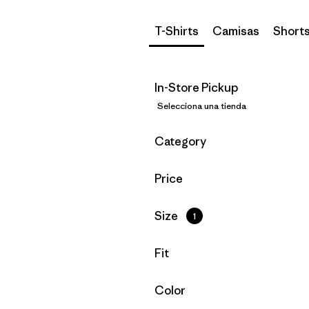
T-Shirts
Camisas
Short
In-Store Pickup
Selecciona una tienda
Filtrar por
Category
Filtrar por
Price
Filtrar por
Size
1
Filtrar por
Fit
Filtrar por
Color