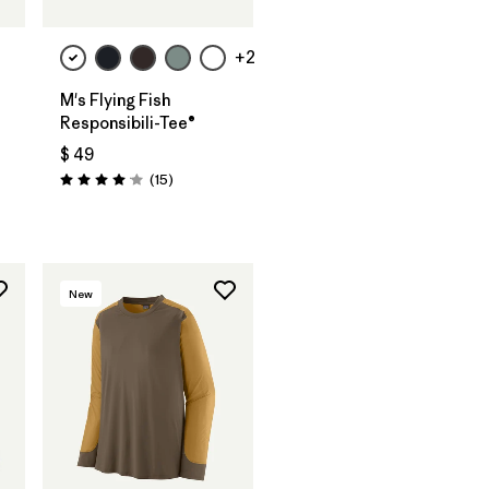
+2
M's Flying Fish
Responsibili-Tee®
$ 49
rios
Comentarios
(15
)
Valoración: 4.1 / 5
New