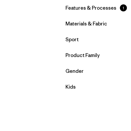
Filtrar por
Features & Processes
1
Filtrar por
Materials & Fabric
Filtrar por
Sport
Filtrar por
Product Family
Filtrar por
Gender
Filtrar por
Kids