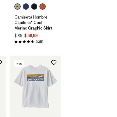
Camiseta Hombre
Capilene® Cool
Merino Graphic Shirt
$ 85
$ 58,99
rios
Comentarios
(135
)
Valoración: 4.6 / 5
New