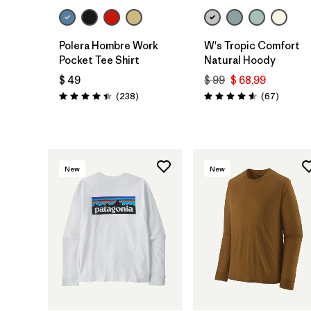
Polera Hombre Work
W's Tropic Comfort
Pocket Tee Shirt
Natural Hoody
$ 49
$ 99
$ 68,99
Comentarios
Comenta
(238
)
(67
)
Valoración: 4.4 / 5
Valoración: 4.6 / 5
New
New