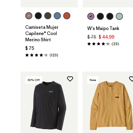
Camiseta Mujer
W's Maipo Tank
Capilene® Cool
$ 75
$ 44,99
Merino Shirt
Comenta
(23
)
Valoración: 4.3 / 5
$ 75
Comentarios
(123
)
Valoración: 4.2 / 5
30
% Off
New