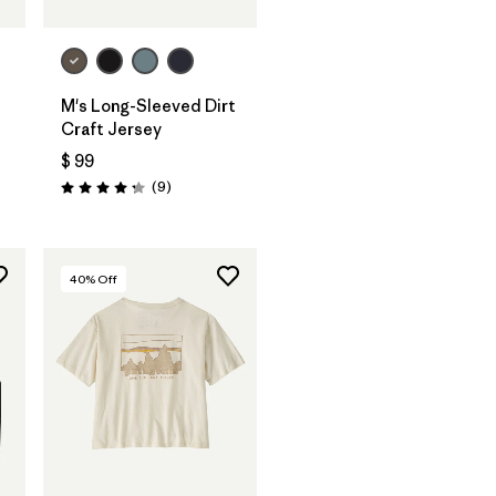
M's Long-Sleeved Dirt
Craft Jersey
$ 99
rios
Comentarios
(9
)
Valoración: 4.2 / 5
40
% Off