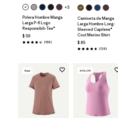
+3
Polera Hombre Manga
Camiseta de Manga
Larga P-6 Logo
Larga Hombre Long-
Responsibili-Tee®
Sleeved Capilene®
Cool Merino Shirt
$ 59
Comentarios
(166
)
$ 85
Valoración: 4.4 / 5
Coment
(124
)
Valoración: 4.6 / 5
New
40
% Off