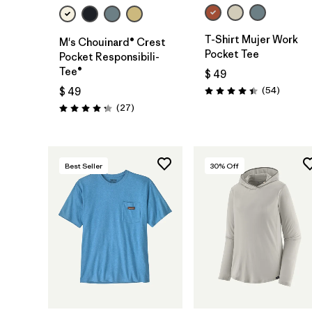
T-Shirt Mujer Work
M's Chouinard® Crest
Pocket Tee
Pocket Responsibili-
Tee®
$ 49
Comenta
(54
)
$ 49
Valoración: 4.4 / 5
Comentarios
(27
)
Valoración: 4.2 / 5
Best Seller
30
% Off