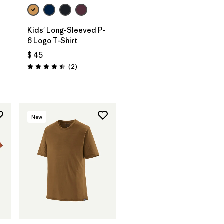
Kids' Long-Sleeved P-
6 Logo T-Shirt
$ 45
rios
Comentarios
(2
)
Valoración: 4.5 / 5
New