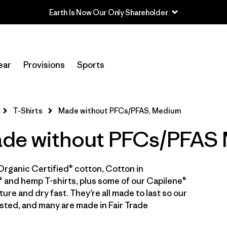
Read Our Work in Progress Report
In-Store Pickup
Selecciona una tienda
ear
Provisions
Sports
Filtrar por
Category
T-Shirts
Made without PFCs/PFAS, Medium
Filtrar por
Price
Made without PFCs/PFAS
Filtrar por
Size
1
Organic Certified® cotton, Cotton in
Filtrar por
Fit
 and hemp T-shirts, plus some of our Capilene®
ure and dry fast. They’re all made to last so our
Filtrar por
Color
sted, and many are made in Fair Trade
Filtrar por
Features & Processes
1