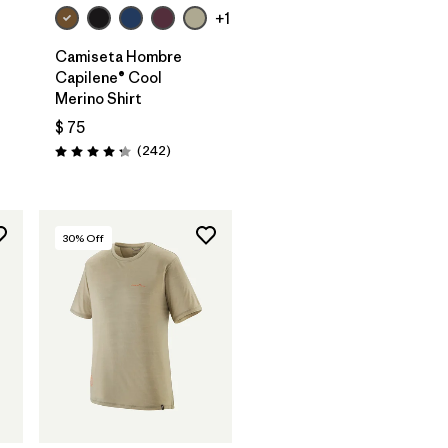
+1
Camiseta Hombre
Capilene® Cool
Merino Shirt
$ 75
rios
Comentarios
(242
)
Valoración: 4.3 / 5
30
% Off