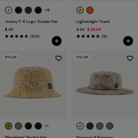
+8
Jockey P-6 Logo Trucker Hat
Lightweight Towel
$ 45
$ 65
$ 38,99
Comentarios
Comentarios
(104
)
(9
)
Valoración: 4.7 / 5
Valoración: 4.7 / 5
31
% Off
31
% Off
+1
Wavefarer™ Bucket Hat
Patagonia® Brimmer