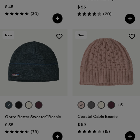
$ 45
$ 55
Comentarios
(30
)
Comentarios
(20
)
Valoración: 4.6 / 5
Valoración: 4.3 / 5
New
New
+5
Coastal Cable Beanie
Gorro Better Sweater™ Beanie
$ 59
$ 55
Comentarios
Comentarios
(15
)
(79
)
Valoración: 4.2 / 5
Valoración: 4.6 / 5