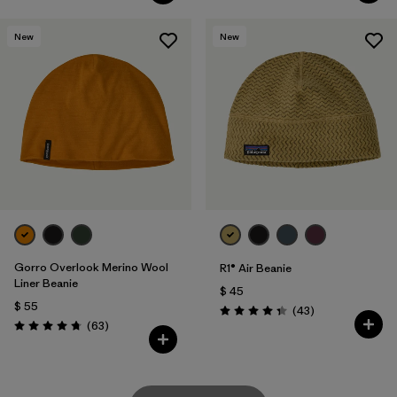
New
New
Gorro Overlook Merino Wool
R1® Air Beanie
Liner Beanie
$ 45
$ 55
Comentarios
(43
)
Valoración: 4.3 / 5
Comentarios
(63
)
Valoración: 4.8 / 5