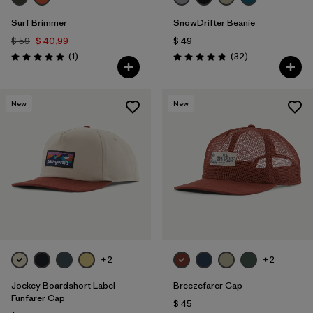
Surf Brimmer
SnowDrifter Beanie
$ 59
$ 40,99
$ 49
Comentarios
Comentarios
(1
)
(32
)
Valoración: 5.0 / 5
Valoración: 4.8 / 5
New
New
+2
+2
Jockey Boardshort Label
Breezefarer Cap
Funfarer Cap
$ 45