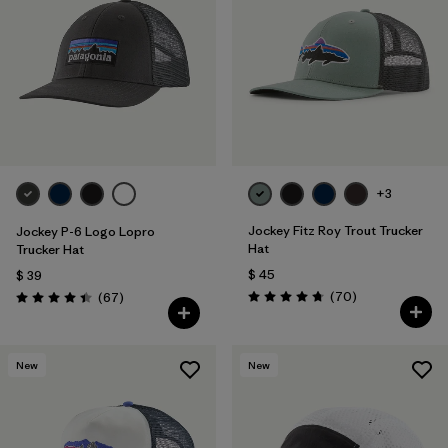
+3
Jockey Fitz Roy Trout Trucker
Jockey P-6 Logo Lopro
Hat
Trucker Hat
$ 45
$ 39
Comentarios
Comentarios
(70
)
(67
)
Valoración: 4.8 / 5
Valoración: 4.4 / 5
New
New