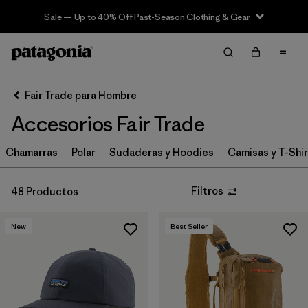
Sale — Up to 40% Off Past-Season Clothing & Gear
Filter & Sort
Limpiar Todos
In-Store Pickup
Selecciona una tienda
Fair Trade para Hombre
Accesorios Fair Trade
Ordenar Por
Chamarras
Filtrar por
Polar
Sudaderas y Hoodies
Camisas y T-Shi
Category
Filtrar por
Price
Filtros
48 Productos
Filtrar por
Fit
New
Best Seller
Filtrar por
Color
Filtrar por
Features & Processes