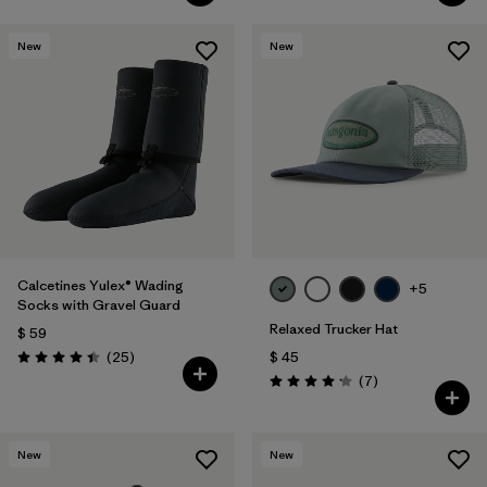
New
New
Calcetines Yulex® Wading
+5
Socks with Gravel Guard
Relaxed Trucker Hat
$ 59
Comentarios
(25
)
$ 45
Valoración: 4.4 / 5
Comentarios
(7
)
Valoración: 4.1 / 5
New
New