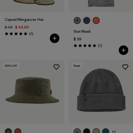
Caped Merganzer Hat
$ 65
$ 44,99
Sun Mask
Comentarios
(1
)
Valoración: 5.0 / 5
$ 39
Comentarios
(1
)
Valoración: 5.0 / 5
30
% Off
New
+1