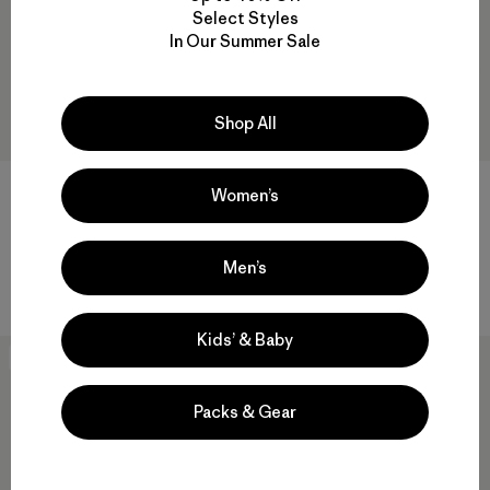
Select Styles
In Our Summer Sale
Shop All
+9
+2
Women’s
Broadcaster Hat
Duckbill Trucker Hat
$ 45
$ 39
Men’s
Comentarios
Comentarios
(4
)
(18
)
Valoración: 5.0 / 5
Valoración: 4.6 / 5
Kids’ & Baby
New
31
% Off
Packs & Gear