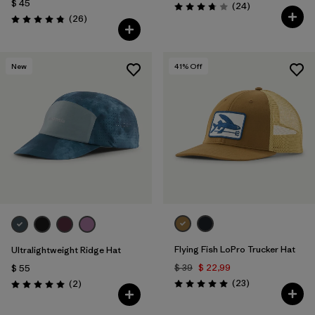
$ 45
Comentarios
(24
)
Valoración: 3.8 / 5
Comentarios
(26
)
Valoración: 4.8 / 5
New
41
% Off
Flying Fish LoPro Trucker Hat
Ultralightweight Ridge Hat
$ 39
$ 22,99
$ 55
Comentarios
Comentarios
(23
)
(2
)
Valoración: 5.0 / 5
Valoración: 5.0 / 5