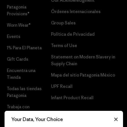
Our Acknowledgment
Patagonia
Órdenes Internacionales
Provisions®
Group Sales
Worn Wear®
Política de Privacidad
Events
Terms of Use
1% Para El Planeta
Statement on Modern Slavery in
Gift Cards
Supply Chain
Encuentra una
Mapa del sitio Patagonia México
Tienda
UPF Recall
Todas las tiendas
Patagonia
Infant Product Recall
Trabaja con
Nosotros
Your Data, Your Choice
Prensa