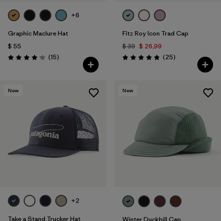
+6
Graphic Maclure Hat
Fitz Roy Icon Trad Cap
$ 55
$ 39
$ 26,99
Comentarios
Comentarios
(15
)
(25
)
Valoración: 4.1 / 5
Valoración: 4.8 / 5
New
New
+2
Take a Stand Trucker Hat
Winter Duckbill Cap