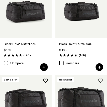
Filtrar por
Materials & Fabric
Filtrar por
Sport
Filtrar por
Gender
Black Hole® Duffel 55L
Black Hole® Duffel 40L
Filtrar por
Price
$ 179
$ 165
Comentarios
Comentarios
(170
)
(149
)
Valoración: 4.6 / 5
Valoración: 4.5 / 5
Compara
Compara
Best Seller
Best Seller