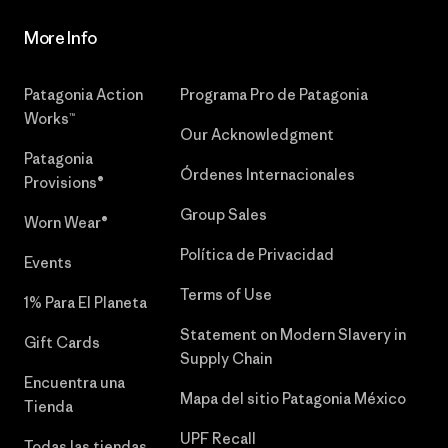
More Info
Patagonia Action
Programa Pro de Patagonia
Works™
Our Acknowledgment
Patagonia
Órdenes Internacionales
Provisions®
Group Sales
Worn Wear®
Política de Privacidad
Events
Terms of Use
1% Para El Planeta
Statement on Modern Slavery in
Gift Cards
Supply Chain
Encuentra una
Mapa del sitio Patagonia México
Tienda
UPF Recall
Todas las tiendas