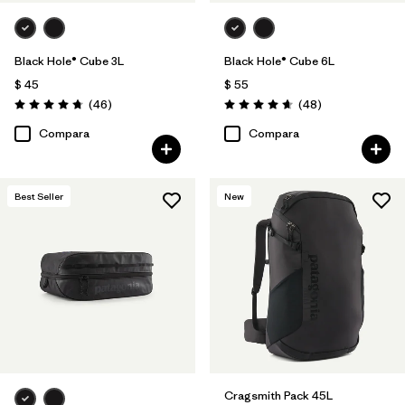
Black Hole® Cube 3L
Black Hole® Cube 6L
$ 45
$ 55
Comentarios
Comentarios
(46
)
(48
)
Valoración: 4.8 / 5
Valoración: 4.7 / 5
Compara
Compara
Best Seller
New
Cragsmith Pack 45L