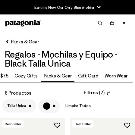
Earth Is Now Our Only Shareholder
Filter & Sort
Limpiar Todos
In-Store Pickup
Selecciona una tienda
Packs & Gear
Regalos - Mochilas y Equipo -
Ordenar Por
Black Talla Única
Filtrar por
Price
 $75
Cozy Gifts
Packs & Gear
Gift Card
Worn Wear
Filtrar por
Size
Filtros
(
2
)
8 Productos
Filtrar por
Fit
1
Talla Única
Limpiar Todos
Filtrar por
Color
1
Best Seller
Best Seller
Filtrar por
Features & Processes