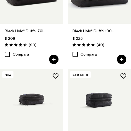
Black Hole® Duffel 70L
Black Hole® Duffel 100L
$ 209
$ 225
Comentarios
Comentarios
(90
)
(40
)
Valoración: 4.6 / 5
Valoración: 4.8 / 5
Compara
Compara
New
Best Seller