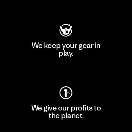
Visit Patagonia Action Works
We keep your gear in
play.
Visit Worn Wear
We give our profits to
the planet.