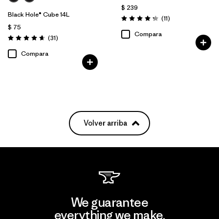
$ 239
Black Hole® Cube 14L
Comentarios
(11
)
Valoración: 4.3 / 5
$ 75
Compara
Comentarios
(31
)
Valoración: 4.6 / 5
Compara
Volver arriba
We guarantee
everything we make.