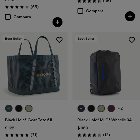
Comentarios
(38
)
Valoración: 4.4 / 5
Comentarios
(65
)
Valoración: 4.1 / 5
Compara
Compara
Best Seller
Best Seller
+2
Black Hole® Gear Tote 61L
Black Hole® MLC® Wheelie 34L
$ 125
$ 369
Comentarios
Comentarios
(71
)
(12
)
Valoración: 4.9 / 5
Valoración: 4.3 / 5