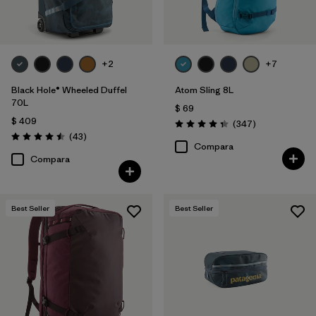
+2
+7
Black Hole® Wheeled Duffel
Atom Sling 8L
70L
$ 69
$ 409
Comentarios
(347
)
Valoración: 4.3 / 5
Comentarios
(43
)
Valoración: 4.5 / 5
Compara
Compara
Best Seller
Best Seller