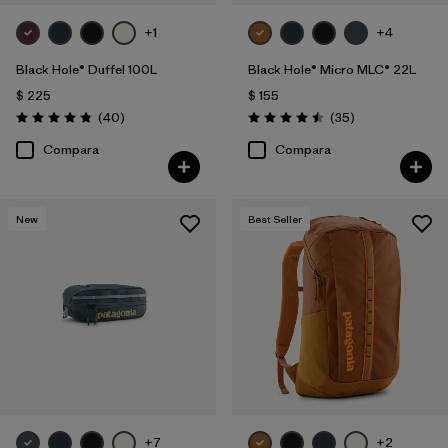
+1
+4
Black Hole® Duffel 100L
Black Hole® Micro MLC® 22L
$ 225
$ 155
Comentarios
Comentarios
(40
)
(35
)
Valoración: 4.8 / 5
Valoración: 4.5 / 5
Compara
Compara
New
Best Seller
+7
+2