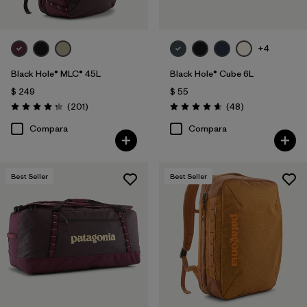
+4
Black Hole® MLC® 45L
Black Hole® Cube 6L
$ 249
$ 55
Comentarios
Comentarios
(201
)
(48
)
Valoración: 4.3 / 5
Valoración: 4.7 / 5
Compara
Compara
Best Seller
Best Seller