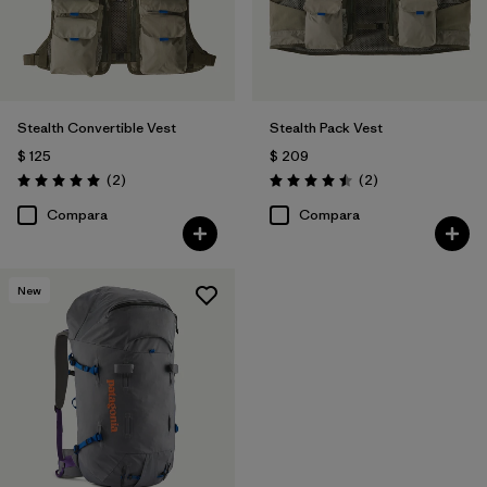
Stealth Convertible Vest
Stealth Pack Vest
$ 125
$ 209
Comentarios
Comentarios
(2
)
(2
)
Valoración: 5.0 / 5
Valoración: 4.5 / 5
Compara
Compara
New