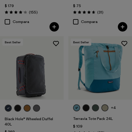
$ 179
$ 75
Comentarios
Comentarios
(155
)
(31
)
Valoración: 4.2 / 5
Valoración: 4.6 / 5
Compara
Compara
Best Seller
Best Seller
+4
Terravia Tote Pack 24L
Black Hole® Wheeled Duffel
40L
$ 109
$ 369