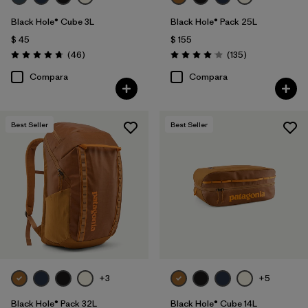
Black Hole® Cube 3L
Black Hole® Pack 25L
$ 45
$ 155
Comentarios
Comentarios
(46
)
(135
)
Valoración: 4.8 / 5
Valoración: 4.1 / 5
Compara
Compara
Best Seller
Best Seller
+3
+5
Black Hole® Pack 32L
Black Hole® Cube 14L