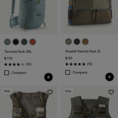
Stealth Switch Pack 3L
Terravia Pack 28L
$ 65
$ 179
Comentarios
Comentarios
(13
)
(15
)
Valoración: 4.9 / 5
Valoración: 4.1 / 5
Compara
Compara
New
New