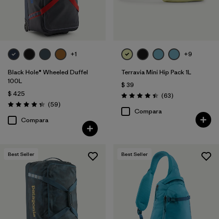
+1
+9
Black Hole® Wheeled Duffel
Terravia Mini Hip Pack 1L
100L
$ 39
$ 425
Comentarios
(63
)
Valoración: 4.4 / 5
Comentarios
(59
)
Valoración: 4.3 / 5
Compara
Compara
Best Seller
Best Seller