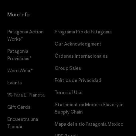
More Info
Patagonia Action
Programa Pro de Patagonia
Works™
Our Acknowledgment
Patagonia
Órdenes Internacionales
Provisions®
Group Sales
Worn Wear®
Política de Privacidad
Events
Terms of Use
1% Para El Planeta
Statement on Modern Slavery in
Gift Cards
Supply Chain
Encuentra una
Mapa del sitio Patagonia México
Tienda