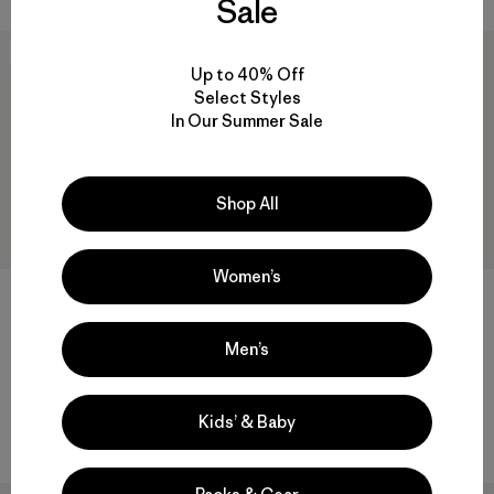
Sale
New
Best Seller
Up to 40% Off
Select Styles
In Our Summer Sale
Shop All
Women’s
+4
+2
Terravia Hip Pack
Terravia Pack 22L
Men’s
$ 65
$ 145
Comentarios
Comentarios
(9
)
(14
)
Valoración: 5.0 / 5
Valoración: 4.6 / 5
Kids’ & Baby
Compara
Compara