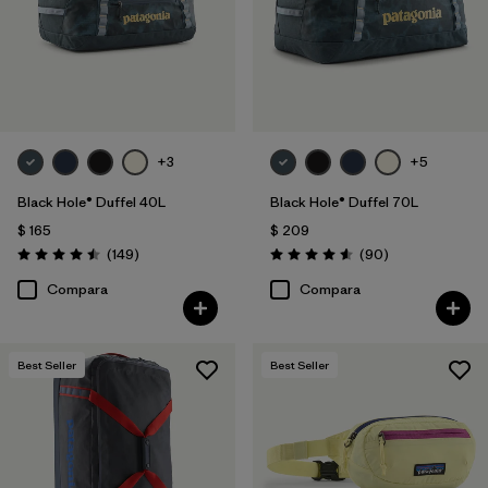
+3
+5
Black Hole® Duffel 40L
Black Hole® Duffel 70L
$ 165
$ 209
Comentarios
Comentarios
(149
)
(90
)
Valoración: 4.5 / 5
Valoración: 4.6 / 5
Compara
Compara
Best Seller
Best Seller