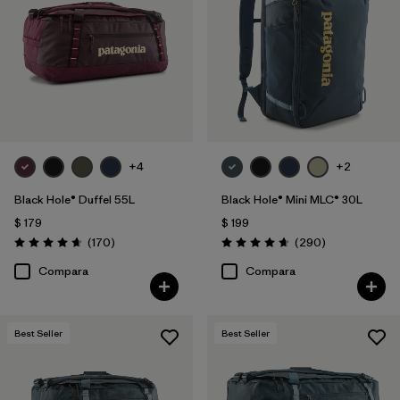
Filtrar por
Materials & Fabric
Filtrar por
Sport
Filtrar por
Gender
Filtrar por
Price
+4
+2
Black Hole® Duffel 55L
Black Hole® Mini MLC® 30L
$ 179
$ 199
Comentarios
Comentarios
(170
)
(290
)
Valoración: 4.6 / 5
Valoración: 4.7 / 5
Compara
Compara
Best Seller
Best Seller