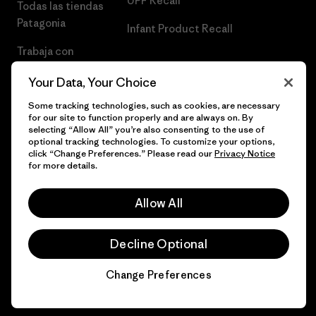
UPF Recall
Todas las tiendas
Patagonia
Infant Product Recall
Trabaja con
Nosotros
Your Data, Your Choice
Prensa
Some tracking technologies, such as cookies, are necessary
for our site to function properly and are always on. By
selecting “Allow All” you’re also consenting to the use of
optional tracking technologies. To customize your options,
click “Change Preferences.” Please read our
Privacy Notice
© 2026 Patagonia, Inc. Todos los derechos reservados.
for more details.
Allow All
español
Decline Optional
Change Preferences
Chat