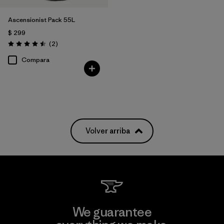
Ascensionist Pack 55L
$ 299
Comentarios
(2
)
Valoración: 4.5 / 5
Compara
Volver arriba
We guarantee