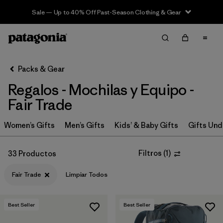
Sale — Up to 40% Off Past-Season Clothing & Gear
Filter & Sort
Limpiar Todos
In-Store Pickup
Selecciona una tienda
Packs & Gear
Regalos - Mochilas y Equipo -
Ordenar Por
Fair Trade
Filtrar por
Price
Women’s Gifts
Men’s Gifts
Kids’ & Baby Gifts
Gifts Und
Filtrar por
Size
Filtros
(
1
)
33 Productos
Filtrar por
Fit
Fair Trade
Limpiar Todos
Filtrar por
Color
Best Seller
Best Seller
Filtrar por
Features & Processes
1