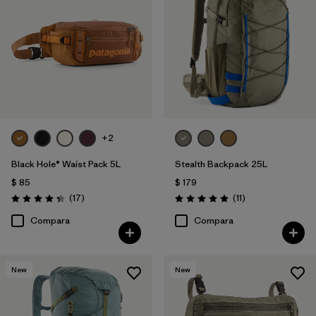
+2
Black Hole® Waist Pack 5L
Stealth Backpack 25L
$ 85
$ 179
Comentarios
Comentarios
(17
)
(11
)
Valoración: 4.4 / 5
Valoración: 4.9 / 5
Compara
Compara
New
New