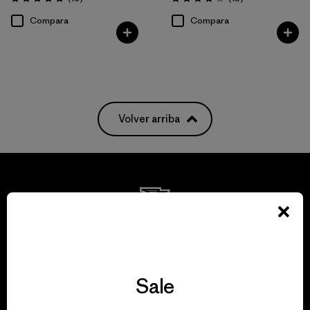
Valoración: 4.9 / 5
Valoración: 4.1 / 5
Compara
Compara
Volver arriba
We guarantee
everything we make.
Sale
View Ironclad Guarantee