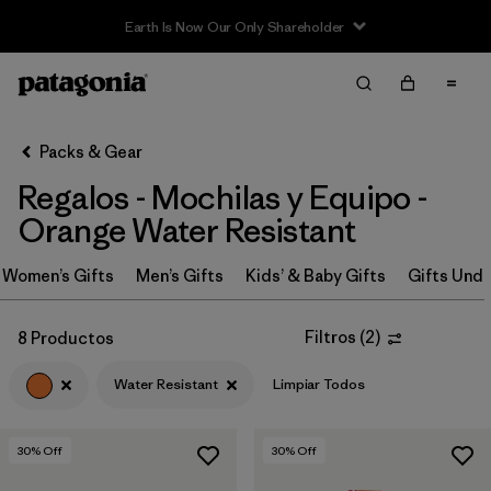
Earth Is Now Our Only Shareholder
Filter & Sort
Limpiar Todos
In-Store Pickup
Selecciona una tienda
Packs & Gear
Regalos - Mochilas y Equipo -
Ordenar Por
Orange Water Resistant
Filtrar por
Price
Women’s Gifts
Men’s Gifts
Kids’ & Baby Gifts
Gifts Unde
Filtrar por
Size
Filtros
(
2
)
8 Productos
Filtrar por
Fit
Water Resistant
Limpiar Todos
Filtrar por
Color
1
30
% Off
30
% Off
Filtrar por
Features & Processes
1