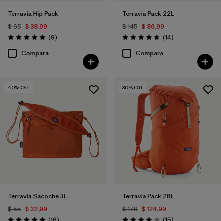
Terravia Hip Pack
Terravia Pack 22L
$ 65
$ 38,99
$ 145
$ 86,99
Comentarios
Comentarios
(9
)
(14
)
Valoración: 5.0 / 5
Valoración: 4.6 / 5
Compara
Compara
40
% Off
30
% Off
Terravia Sacoche 3L
Terravia Pack 28L
$ 55
$ 32,99
$ 179
$ 124,99
Comentarios
Comentarios
(16
)
(15
)