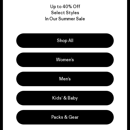
Up to 40% Off
Select Styles
In Our Summer Sale
We take responsibility
for our impact.
Shop All
Explore Our Footprint
Women’s
Men’s
We support grassroots
activism.
Kids’ & Baby
Visit Patagonia Action Works
Packs & Gear