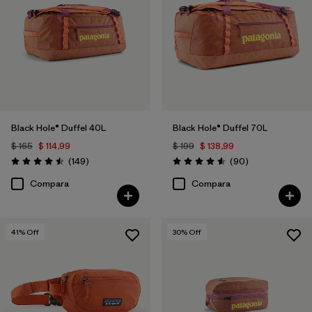
Filtrar por
Materials & Fabric
Filtrar por
Sport
Filtrar por
Gender
Black Hole® Duffel 40L
Black Hole® Duffel 70L
Filtrar por
Price
$ 165
$ 114,99
$ 199
$ 138,99
Comentarios
Comentarios
(149
)
(90
)
Valoración: 4.5 / 5
Valoración: 4.6 / 5
Compara
Compara
41
% Off
30
% Off