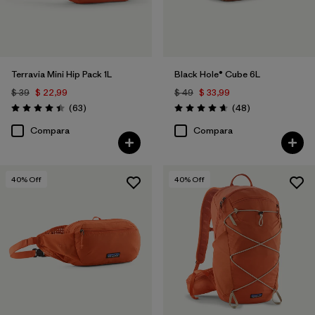
Terravia Mini Hip Pack 1L
Black Hole® Cube 6L
$ 39
$ 22,99
$ 49
$ 33,99
Comentarios
Comentarios
(63
)
(48
)
Valoración: 4.4 / 5
Valoración: 4.7 / 5
Compara
Compara
40
% Off
40
% Off