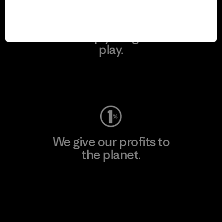
We keep your gear in
play.
Visit Worn Wear
We give our profits to
the planet.
Read Our Commitment