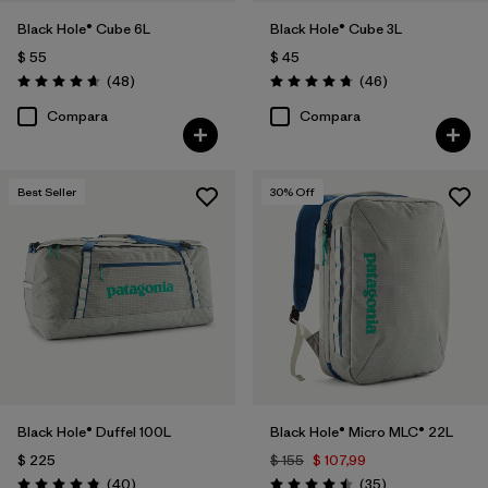
Black Hole® Cube 6L
Black Hole® Cube 3L
$ 55
$ 45
Comentarios
Comentarios
(48
)
(46
)
Valoración: 4.7 / 5
Valoración: 4.8 / 5
Compara
Compara
Best Seller
30
% Off
Black Hole® Duffel 100L
Black Hole® Micro MLC® 22L
$ 225
$ 155
$ 107,99
Comentarios
Comentarios
(40
)
(35
)