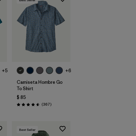
+5
+6
Camiseta Hombre Go
To Shirt
$ 85
arios
Comentarios
(367
)
Valoración: 4.6 / 5
Best Seller