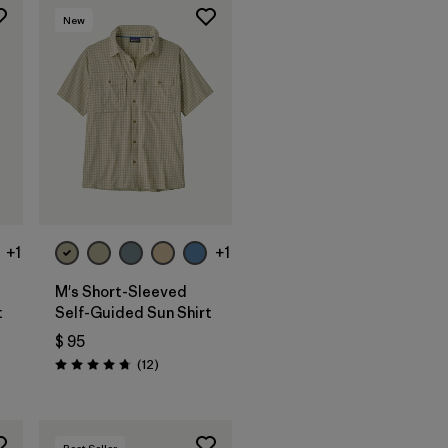
New
+1
+1
M's Short-Sleeved
t
Self-Guided Sun Shirt
$ 95
rios
Comentarios
(12
)
Valoración: 4.8 / 5
Best Seller