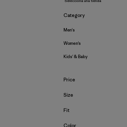
Selecciona una tienda
Filtrar por
Category
Men's
Women's
Kids' & Baby
Filtrar por
Price
Filtrar por
Size
Filtrar por
Fit
Filtrar por
Color