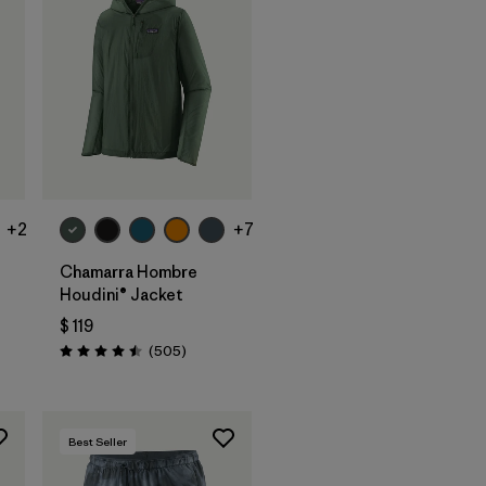
+2
+7
Chamarra Hombre
Houdini® Jacket
$ 119
rios
Comentarios
(505
)
Valoración: 4.5 / 5
Best Seller