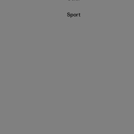
Filtrar por
Sport