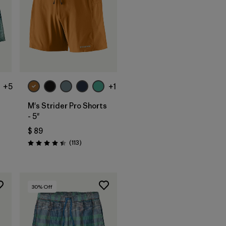
+5
+1
M's Strider Pro Shorts
- 5"
$ 89
rios
Comentarios
(113
)
Valoración: 4.4 / 5
30
% Off