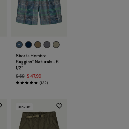
Shorts Hombre
Baggies™ Naturals - 6
1/2"
$ 69
$ 47,99
arios
Comentarios
(122
)
Valoración: 4.7 / 5
40
% Off