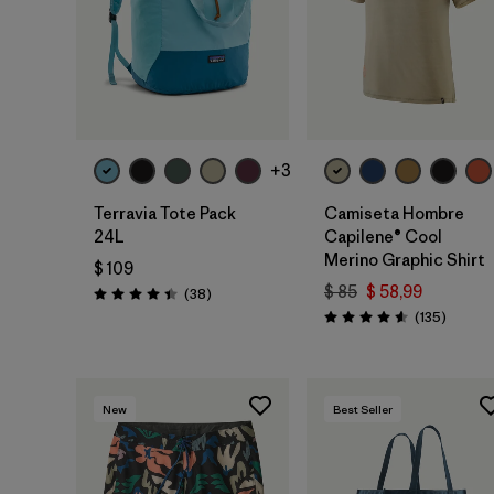
Agregar a la
Bolsa
+3
Terravia Tote Pack
Camiseta Hombre
24L
Capilene® Cool
Merino Graphic Shirt
$ 109
$ 85
$ 58,99
Comentarios
(38
)
Valoración: 4.4 / 5
Coment
(135
)
Valoración: 4.6 / 5
New
Best Seller