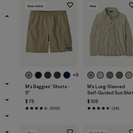
Best Seller
New
+9
M's Baggies™ Shorts -
M's Long-Sleeved
5"
Self-Guided Sun Shir
$ 75
$ 109
Comentarios
Comenta
(520
)
(24
)
Valoración: 4.4 / 5
Valoración: 4.5 / 5
New
Best Seller