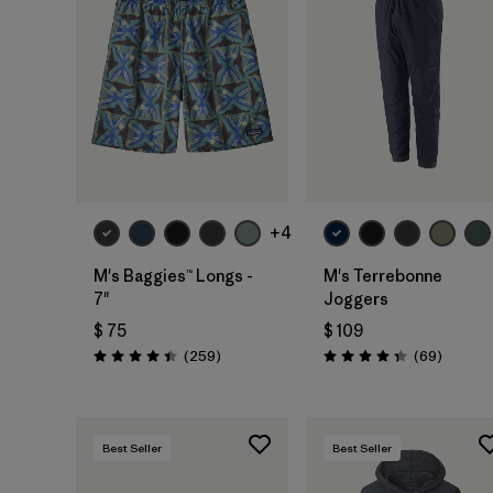
+4
M's Baggies™ Longs -
M's Terrebonne
7"
Joggers
$ 75
$ 109
Comentarios
Comenta
(259
)
(69
)
Valoración: 4.4 / 5
Valoración: 4.3 / 5
Best Seller
Best Seller