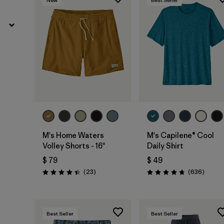
M's Home Waters
M's Capilene® Cool
Volley Shorts - 16"
Daily Shirt
$ 79
$ 49
Comentarios
Coment
(23
)
(636
)
Valoración: 4.4 / 5
Valoración: 4.7 / 5
Best Seller
Best Seller