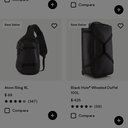
Compara
Best Seller
Best Seller
Atom Sling 8L
Black Hole® Wheeled Duffel
100L
$ 69
$ 425
Comentarios
(347
)
Valoración: 4.3 / 5
Comentarios
(59
)
Valoración: 4.3 / 5
Compara
Compara