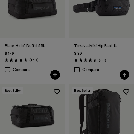
Filtrar por
Features & Processes
Filtrar por
Materials & Fabric
Filtrar por
Product Family
Black Hole® Duffel 55L
Terravia Mini Hip Pack 1L
$ 179
$ 39
Filtrar por
Volume
Comentarios
Comentarios
(170
)
(63
)
Valoración: 4.6 / 5
Valoración: 4.4 / 5
Compara
Compara
Filtrar por
Gender
Best Seller
Best Seller