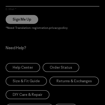
E-Mail
Sign Me Up
*Need Translation: registration.privacypolicy
Need Help?
Help Center
Order Status
Size & Fit Guide
Returns & Exchanges
DIY Care & Repair