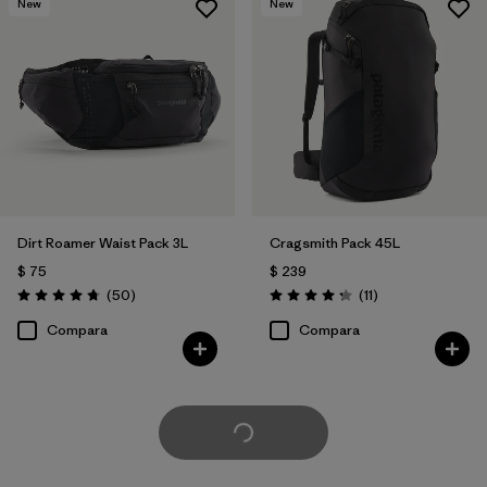
New
New
Dirt Roamer Waist Pack 3L
Cragsmith Pack 45L
$ 75
$ 239
Comentarios
Comentarios
(50
)
(11
)
Valoración: 4.7 / 5
Valoración: 4.3 / 5
Compara
Compara
Cargar Más