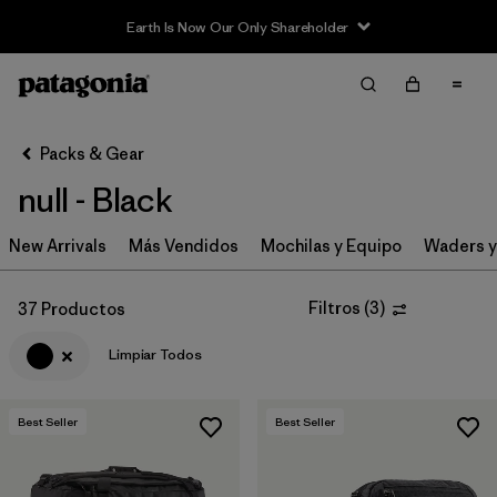
Sale — Up to 40% Off Past-Season Clothing & Gear
Filter & Sort
Limpiar Todos
In-Store Pickup
Selecciona una tienda
Packs & Gear
null - Black
Ordenar Por
New Arrivals
Filtrar por
Más Vendidos
Mochilas y Equipo
Waders y
Category
Filtrar por
Price
Filtros
(
3
)
37 Productos
Limpiar Todos
Filtrar por
Size
Filtrar por
Fit
Best Seller
Best Seller
Filtrar por
Color
1