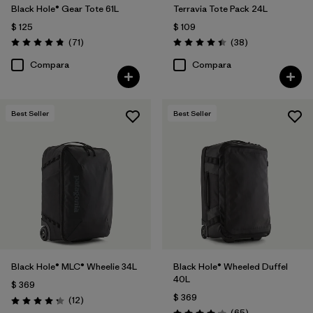
Black Hole® Gear Tote 61L
Terravia Tote Pack 24L
$ 125
$ 109
Comentarios
Comentarios
(71
)
(38
)
Valoración: 4.9 / 5
Valoración: 4.4 / 5
Compara
Compara
Best Seller
Best Seller
Black Hole® MLC® Wheelie 34L
Black Hole® Wheeled Duffel
40L
$ 369
$ 369
Comentarios
(12
)
Valoración: 4.3 / 5
Comentarios
(65
)