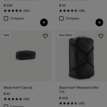
$ 209
$ 55
Comentarios
Comentarios
(90
)
(48
)
Valoración: 4.6 / 5
Valoración: 4.7 / 5
Compara
Compara
New
Best Seller
Black Hole® Cube 3L
Black Hole® Wheeled Duffel
70L
$ 45
$ 409
Comentarios
(46
)
Valoración: 4.8 / 5
Comentarios
(43
)
Valoración: 4.5 / 5
Compara