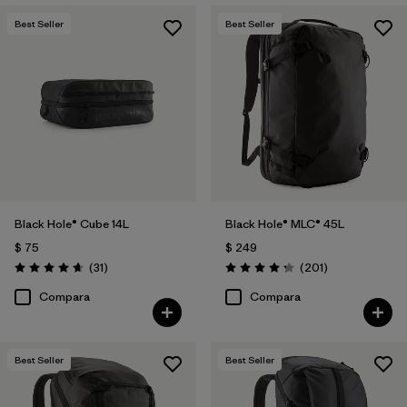
Best Seller
Best Seller
Black Hole® Cube 14L
Black Hole® MLC® 45L
$ 75
$ 249
Comentarios
Comentarios
(31
)
(201
)
Valoración: 4.6 / 5
Valoración: 4.3 / 5
Compara
Compara
Best Seller
Best Seller