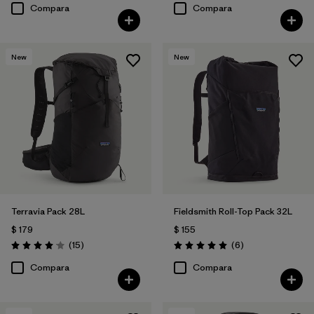
Compara
Compara
New
New
Terravia Pack 28L
Fieldsmith Roll-Top Pack 32L
$ 179
$ 155
Comentarios
Comentarios
(15
)
(6
)
Valoración: 4.1 / 5
Valoración: 5.0 / 5
Compara
Compara