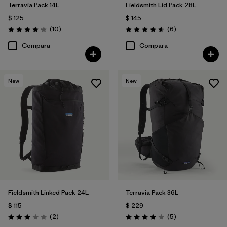
Terravia Pack 14L
Fieldsmith Lid Pack 28L
$ 125
$ 145
Comentarios
Comentarios
(10
)
(6
)
Valoración: 4.2 / 5
Valoración: 4.7 / 5
Compara
Compara
New
New
Fieldsmith Linked Pack 24L
Terravia Pack 36L
$ 115
$ 229
Comentarios
Comentarios
(2
)
(5
)
Valoración: 3.0 / 5
Valoración: 4.0 / 5