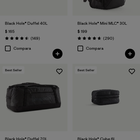
Black Hole® Duffel 40L
Black Hole® Mini MLC® 30L
$ 165
$ 199
Comentarios
Comentarios
(149
)
(290
)
Valoración: 4.5 / 5
Valoración: 4.7 / 5
Compara
Compara
Best Seller
Best Seller
Black Hole® Duffel 70L
Black Hole® Cube 6L