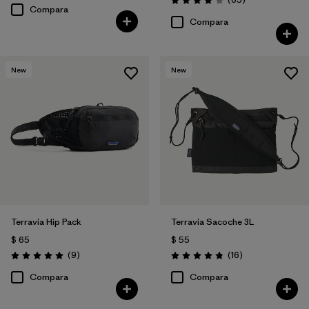
Valoración: 4.1 / 5
Compara
Compara
New
New
Terravia Hip Pack
Terravia Sacoche 3L
$ 65
$ 55
Comentarios
Comentarios
(9
)
(16
)
Valoración: 5.0 / 5
Valoración: 4.9 / 5
Compara
Compara