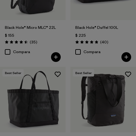
Black Hole® Micro MLC® 22L
Black Hole® Duffel 100L
$ 155
$ 225
Comentarios
Comentarios
(35
)
(40
)
Valoración: 4.5 / 5
Valoración: 4.8 / 5
Compara
Compara
Best Seller
Best Seller