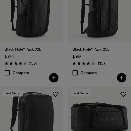
Black Hole® Pack 32L
Black Hole® Pack 25L
$ 179
$ 155
Comentarios
Comentarios
(155
)
(135
)
Valoración: 4.2 / 5
Valoración: 4.1 / 5
Compara
Compara
Best Seller
Best Seller