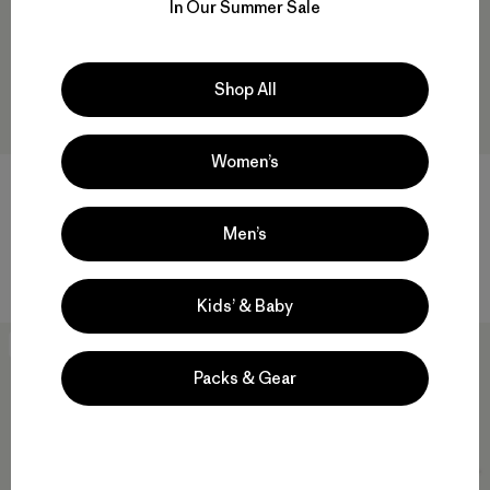
In Our Summer Sale
Shop All
Women’s
Terravia Pack 22L
Atom Daypack 24L
$ 145
$ 109
Men’s
Comentarios
Comentarios
(14
)
(5
)
Valoración: 4.6 / 5
Valoración: 3.8 / 5
Compara
Compara
Kids’ & Baby
New
New
Packs & Gear