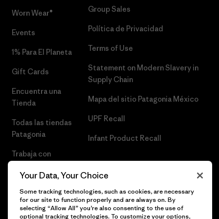
Group Sales
Worn Wear®
Política de Privacidad
Events
Terms of Use
1% Para El Planeta
Statement on Modern Slavery in
Gift Cards
Supply Chain
Encuentra una
Mapa del sitio Patagonia México
Tienda
UPF Recall
Todas las tiendas
Patagonia
Infant Product Recall
Trabaja con
Nosotros
Your Data, Your Choice
Prensa
Some tracking technologies, such as cookies, are necessary
for our site to function properly and are always on. By
selecting “Allow All” you’re also consenting to the use of
optional tracking technologies. To customize your options,