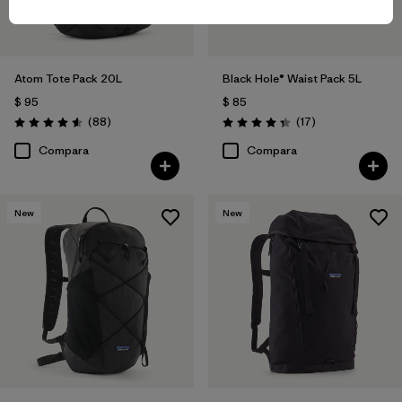
Atom Tote Pack 20L
Black Hole® Waist Pack 5L
$ 95
$ 85
Comentarios
Comentarios
(88
)
(17
)
Valoración: 4.6 / 5
Valoración: 4.4 / 5
Compara
Compara
New
New