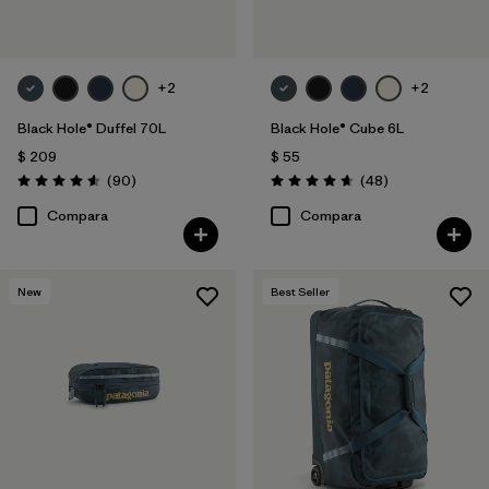
+2
+2
Black Hole® Duffel 70L
Black Hole® Cube 6L
$ 209
$ 55
Comentarios
Comentarios
(90
)
(48
)
Valoración: 4.6 / 5
Valoración: 4.7 / 5
Compara
Compara
New
Best Seller