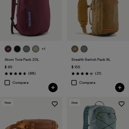
+1
Atom Tote Pack 20L
Stealth Switch Pack 9L
$ 95
$ 155
Comentarios
Comentarios
(88
)
(21
)
Valoración: 4.6 / 5
Valoración: 4.4 / 5
Compara
Compara
New
New