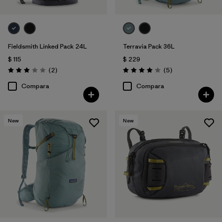
Fieldsmith Linked Pack 24L
Terravia Pack 36L
$ 115
$ 229
Comentarios
Comentarios
(2
)
(5
)
Valoración: 3.0 / 5
Valoración: 4.0 / 5
Compara
Compara
New
New