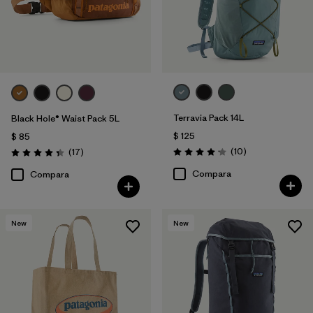
Terravia Pack 14L
Black Hole® Waist Pack 5L
$ 125
$ 85
Comentarios
Comentarios
(10
)
(17
)
Valoración: 4.2 / 5
Valoración: 4.4 / 5
Compara
Compara
New
New