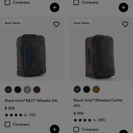
Compara
Compara
Best Seller
Best Seller
Black Hole® Wheeled Duffel
Black Hole® MLC® Wheelie 34L
40L
$ 369
$ 369
Comentarios
(12
)
Valoración: 4.3 / 5
Comentarios
(65
)
Valoración: 4.1 / 5
Compara
Compara