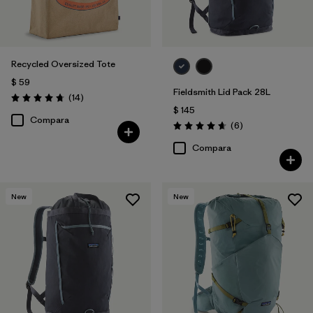
Recycled Oversized Tote
$ 59
Fieldsmith Lid Pack 28L
Comentarios
(14
)
Valoración: 4.7 / 5
$ 145
Compara
Comentarios
(6
)
Valoración: 4.7 / 5
Compara
New
New