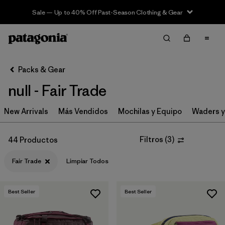
Sale — Up to 40% Off Past-Season Clothing & Gear
Filter & Sort
Limpiar Todos
In-Store Pickup
Selecciona una tienda
Packs & Gear
null - Fair Trade
Ordenar Por
New Arrivals
Filtrar por
Más Vendidos
Mochilas y Equipo
Waders y
Category
Filtrar por
Price
Filtros
(
3
)
44 Productos
Fair Trade
Limpiar Todos
Filtrar por
Size
Filtrar por
Fit
Best Seller
Best Seller
Filtrar por
Color