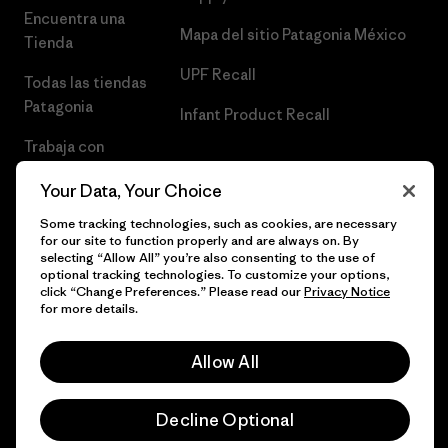
Encuentra una
Mapa del sitio Patagonia México
Tienda
UPF Recall
Todas las tiendas
Patagonia
Infant Product Recall
Trabaja con
Nosotros
Your Data, Your Choice
Prensa
Some tracking technologies, such as cookies, are necessary
for our site to function properly and are always on. By
selecting “Allow All” you’re also consenting to the use of
optional tracking technologies. To customize your options,
click “Change Preferences.” Please read our
Privacy Notice
© 2026 Patagonia, Inc. Todos los derechos reservados.
for more details.
Allow All
español
Decline Optional