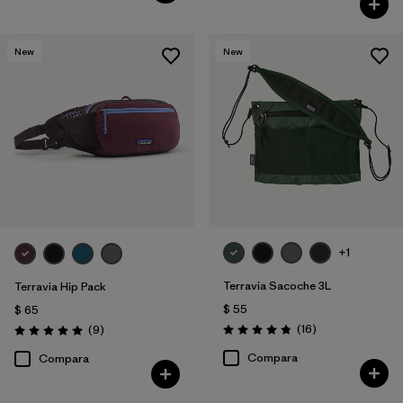
New
New
+1
Terravia Sacoche 3L
Terravia Hip Pack
$ 55
$ 65
Comentarios
Comentarios
(16
)
(9
)
Valoración: 4.9 / 5
Valoración: 5.0 / 5
Compara
Compara