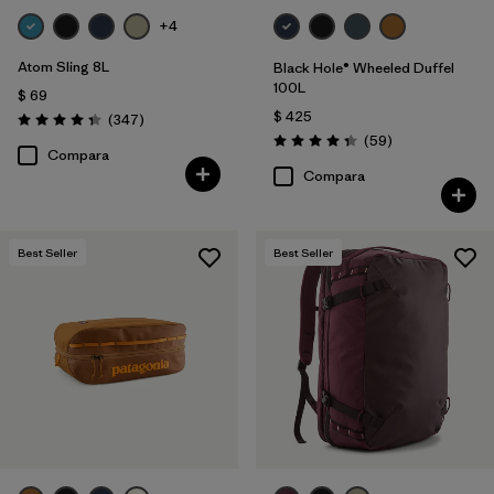
+4
Atom Sling 8L
Black Hole® Wheeled Duffel
100L
$ 69
$ 425
Comentarios
(347
)
Valoración: 4.3 / 5
Comentarios
(59
)
Valoración: 4.3 / 5
Compara
Compara
Best Seller
Best Seller