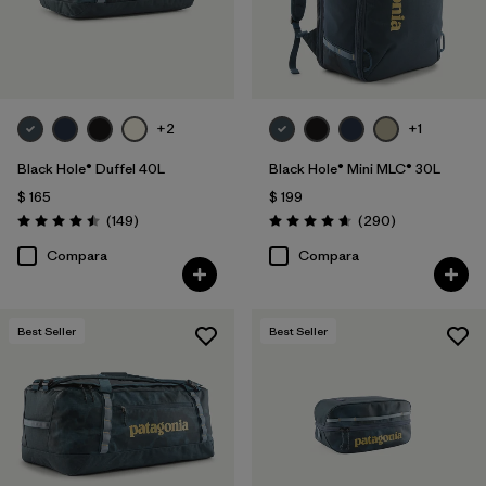
+2
+1
Black Hole® Duffel 40L
Black Hole® Mini MLC® 30L
$ 165
$ 199
Comentarios
Comentarios
(149
)
(290
)
Valoración: 4.5 / 5
Valoración: 4.7 / 5
Compara
Compara
Best Seller
Best Seller