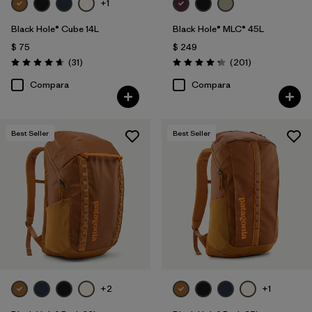
+1
Black Hole® Cube 14L
Black Hole® MLC® 45L
$ 75
$ 249
Comentarios
Comentarios
(31
)
(201
)
Valoración: 4.6 / 5
Valoración: 4.3 / 5
Compara
Compara
Best Seller
Best Seller
+2
+1