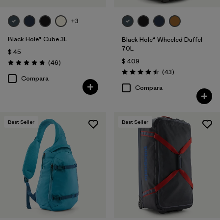
+3
Black Hole® Cube 3L
Black Hole® Wheeled Duffel
70L
$ 45
$ 409
Comentarios
(46
)
Valoración: 4.8 / 5
Comentarios
(43
)
Valoración: 4.5 / 5
Compara
Compara
Best Seller
Best Seller