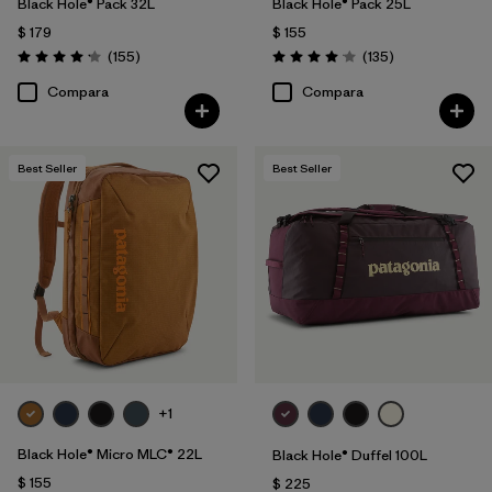
Black Hole® Pack 32L
Black Hole® Pack 25L
$ 179
$ 155
Comentarios
Comentarios
(155
)
(135
)
Valoración: 4.2 / 5
Valoración: 4.1 / 5
Compara
Compara
Best Seller
Best Seller
+1
Black Hole® Micro MLC® 22L
Black Hole® Duffel 100L
$ 155
$ 225