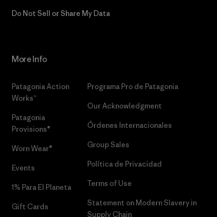
Do Not Sell or Share My Data
More Info
Patagonia Action
Programa Pro de Patagonia
Works™
Our Acknowledgment
Patagonia
Órdenes Internacionales
Provisions®
Group Sales
Worn Wear®
Política de Privacidad
Events
Terms of Use
1% Para El Planeta
Statement on Modern Slavery in
Gift Cards
Supply Chain