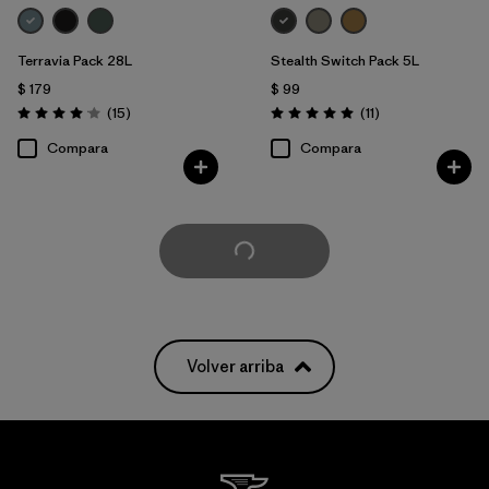
Terravia Pack 28L
Stealth Switch Pack 5L
$ 179
$ 99
Comentarios
Comentarios
(15
)
(11
)
Valoración: 4.1 / 5
Valoración: 5.0 / 5
Compara
Compara
Cargar Más
Volver arriba