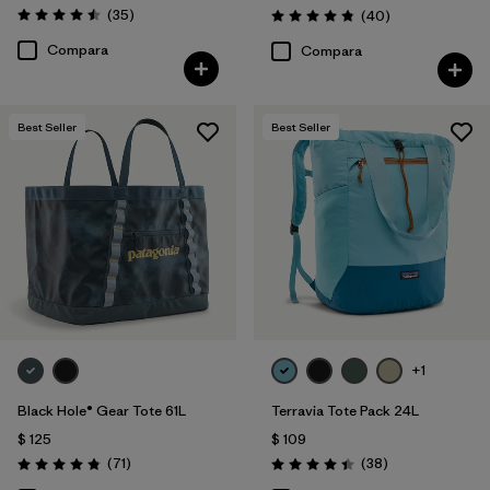
Comentarios
(35
)
Comentarios
(40
)
Valoración: 4.5 / 5
Valoración: 4.8 / 5
Compara
Compara
Best Seller
Best Seller
+1
Black Hole® Gear Tote 61L
Terravia Tote Pack 24L
$ 125
$ 109
Comentarios
Comentarios
(71
)
(38
)
Valoración: 4.9 / 5
Valoración: 4.4 / 5