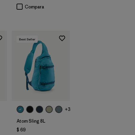
rios
Compara
Best Seller
Agregar a la
Bolsa
+3
Atom Sling 8L
$ 69