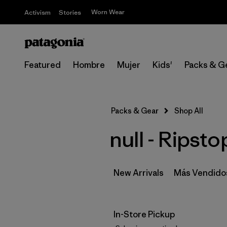
Worn Wear
Activism
Stories
Featured
Hombre
Mujer
Kids'
Packs & G
Packs & Gear
Shop All
null - Ripsto
New Arrivals
Más Vendido
In-Store Pickup