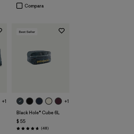
Compara
Best Seller
Agregar a la
Bolsa
+1
+1
Black Hole® Cube 6L
$ 55
Comentarios
(48
)
Valoración: 4.7 / 5