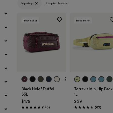
Ripstop
Limpiar Todos
Filtrar por
Materials & Fabric
1
Best Seller
Best Seller
Filtrar por
Product Family
Filtrar por
Volume
Filtrar por
Gender
Agregar a la
Agregar a la
Bolsa
Bolsa
+2
Black Hole® Duffel
Terravia Mini Hip Pack
55L
1L
$ 179
$ 39
Comentarios
Comenta
(170
)
(63
)
Valoración: 4.6 / 5
Valoración: 4.4 / 5