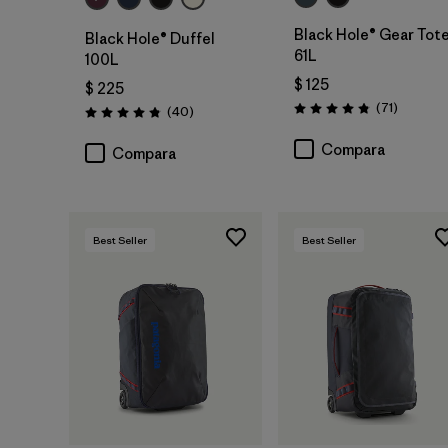
Black Hole® Gear Tot
Black Hole® Duffel
61L
100L
$ 125
$ 225
Comenta
(71
)
Comentarios
(40
)
Valoración: 4.9 / 5
Valoración: 4.8 / 5
Compara
Compara
Best Seller
Best Seller
Agregar a la
Agregar a la
Bolsa
Bolsa