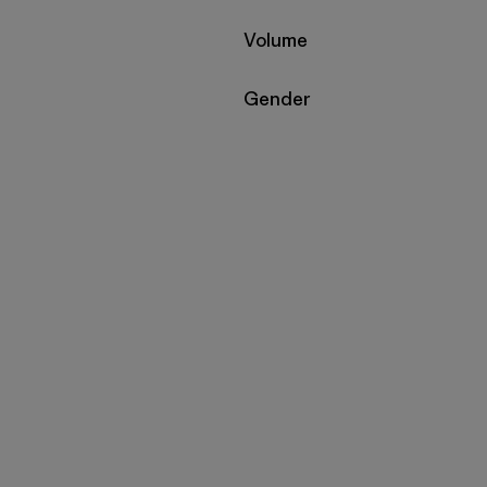
Filtrar por
Volume
Filtrar por
Gender