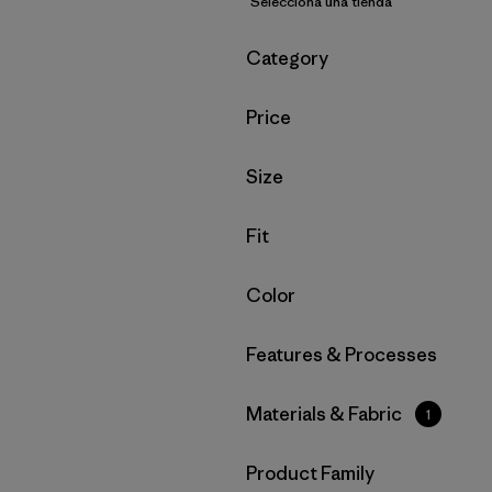
Selecciona una tienda
Filtrar por
Category
Filtrar por
Price
Filtrar por
Size
Filtrar por
Fit
Filtrar por
Color
Filtrar por
Features & Processes
Filtrar por
Materials & Fabric
1
Filtrar por
Product Family