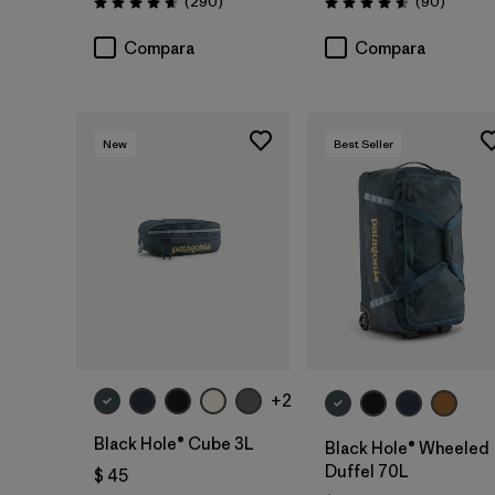
Comentarios
Comenta
(290
)
(90
)
Valoración: 4.7 / 5
Valoración: 4.6 / 5
Compara
Compara
New
Best Seller
Agregar a la
Agregar a la
Bolsa
Bolsa
+2
Black Hole® Cube 3L
Black Hole® Wheeled
Duffel 70L
$ 45