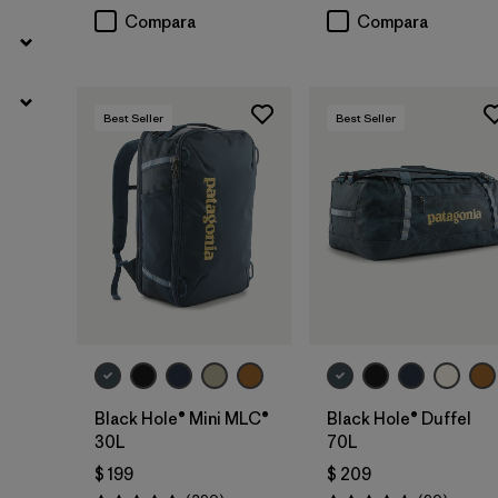
Compara
Compara
Best Seller
Best Seller
Agregar a la
Agregar a la
Bolsa
Bolsa
Black Hole® Mini MLC®
Black Hole® Duffel
30L
70L
$ 199
$ 209