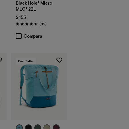
Black Hole® Micro
MLC® 22L
$ 155
arios
Comentarios
(35
)
Valoración: 4.5 / 5
Compara
Best Seller
Agregar a la
Bolsa