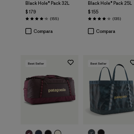
Black Hole® Pack 32L
Black Hole® Pack 25L
$ 179
$ 155
Comentarios
Coment
(155
)
(135
)
Valoración: 4.2 / 5
Valoración: 4.1 / 5
Compara
Compara
Best Seller
Best Seller
Agregar a la
Agregar a la
Bolsa
Bolsa