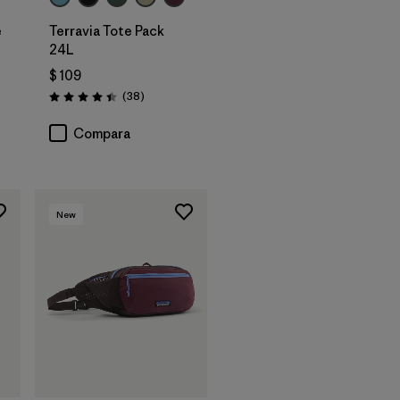
e
Terravia Tote Pack
24L
$ 109
rios
Comentarios
(38
)
Valoración: 4.4 / 5
Compara
New
Agregar a la
Bolsa