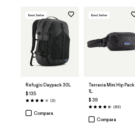
Best Seller
Best Seller
Agregar a la
Agregar a la
Bolsa
Bolsa
Refugio Daypack 30L
Terravia Mini Hip Pack
1L
$ 135
$ 39
Comentarios
(3
)
Valoración: 4.0 / 5
Comenta
(63
)
Valoración: 4.4 / 5
Compara
Compara