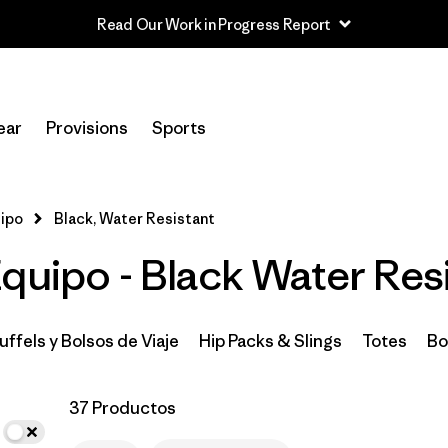
Read Our Work in Progress Report
In-Store Pickup
Selecciona una tienda
ear
Provisions
Sports
Filtrar por
Category
uipo
Black, Water Resistant
Filtrar por
Price
quipo - Black Water Res
Filtrar por
Color
1
Filtrar por
Features & Processes
1
uffels y Bolsos de Viaje
Hip Packs & Slings
Totes
Bo
Filtrar por
Materials & Fabric
37 Productos
Filtrar por
Volume