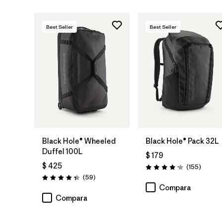
Best Seller
Best Seller
Agregar a la
Agregar a la
Bolsa
Bolsa
Black Hole® Wheeled
Black Hole® Pack 32L
Duffel 100L
$ 179
$ 425
Coment
(155
)
Valoración: 4.2 / 5
Comentarios
(59
)
Valoración: 4.3 / 5
Compara
Compara