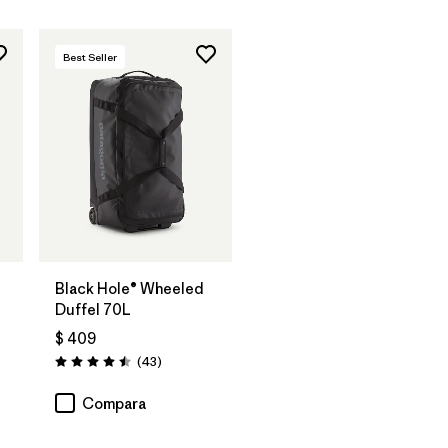
Best Seller
Agregar a la
Bolsa
Black Hole® Wheeled
Duffel 70L
$ 409
arios
Comentarios
(43
)
Valoración: 4.5 / 5
Compara