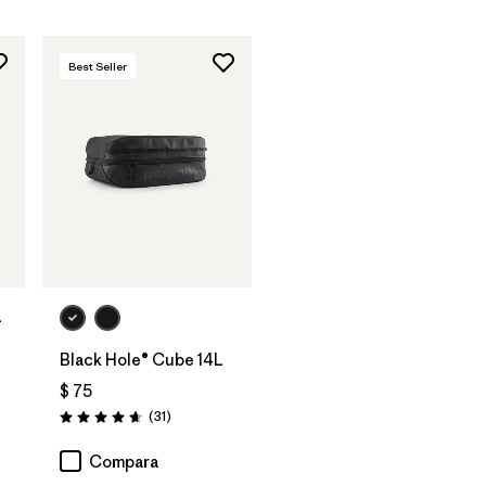
Best Seller
Agregar a la
Bolsa
L
Black Hole® Cube 14L
arios
$ 75
Comentarios
(31
)
Valoración: 4.6 / 5
Compara