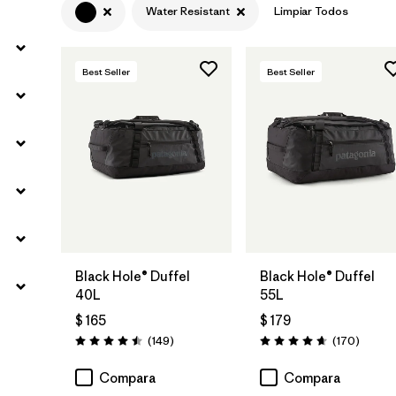
Water Resistant
Limpiar Todos
Best Seller
Best Seller
Agregar a la
Agregar a la
Bolsa
Bolsa
Black Hole® Duffel
Black Hole® Duffel
40L
55L
$ 165
$ 179
Comentarios
Coment
(149
)
(170
)
Valoración: 4.5 / 5
Valoración: 4.6 / 5
Compara
Compara