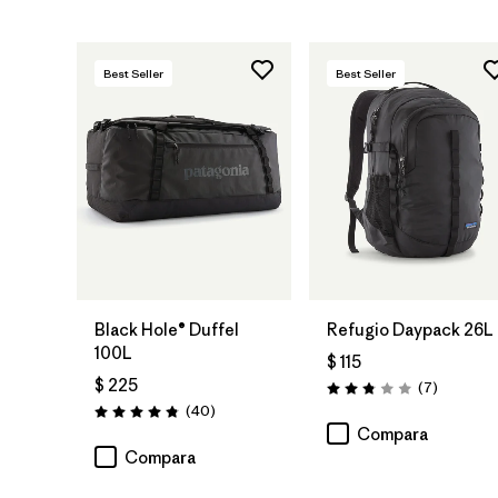
Best Seller
Best Seller
Agregar a la
Agregar a la
Bolsa
Bolsa
Black Hole® Duffel
Refugio Daypack 26L
100L
$ 115
$ 225
Comentar
(7
)
Valoración: 2.9 / 5
Comentarios
(40
)
Valoración: 4.8 / 5
Compara
Compara