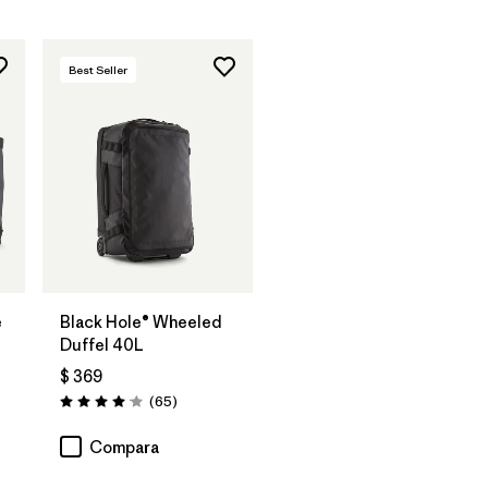
Best Seller
Agregar a la
Bolsa
e
Black Hole® Wheeled
Duffel 40L
$ 369
rios
Comentarios
(65
)
Valoración: 4.1 / 5
Compara