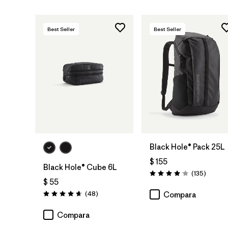
Best Seller
Best Seller
Agregar a la
Agregar a la
Bolsa
Bolsa
Black Hole® Pack 25L
$ 155
Black Hole® Cube 6L
Coment
(135
)
Valoración: 4.1 / 5
$ 55
Comentarios
(48
)
Compara
Valoración: 4.7 / 5
Compara