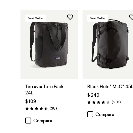
Best Seller
Best Seller
Agregar a la
Agregar a la
Bolsa
Bolsa
Terravia Tote Pack
Black Hole® MLC® 45
24L
$ 249
$ 109
Coment
(201
)
Valoración: 4.3 / 5
Comentarios
(38
)
Valoración: 4.4 / 5
Compara
Compara