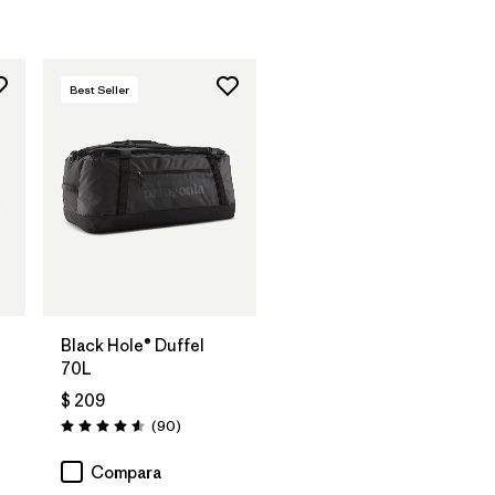
Best Seller
Agregar a la
Bolsa
Black Hole® Duffel
70L
$ 209
arios
Comentarios
(90
)
Valoración: 4.6 / 5
Compara