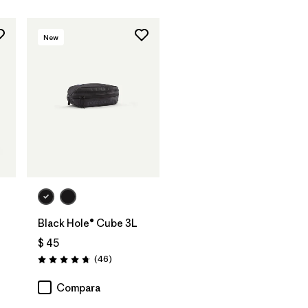
New
Agregar a la
Bolsa
Black Hole® Cube 3L
arios
$ 45
Comentarios
(46
)
Valoración: 4.8 / 5
Compara