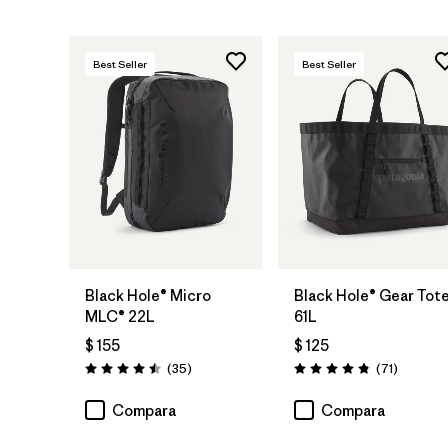
Best Seller
Best Seller
Agregar a la
Agregar a la
Bolsa
Bolsa
Black Hole® Micro
Black Hole® Gear Tot
MLC® 22L
61L
$ 155
$ 125
Comentarios
Comenta
(35
)
(71
)
Valoración: 4.5 / 5
Valoración: 4.9 / 5
Compara
Compara