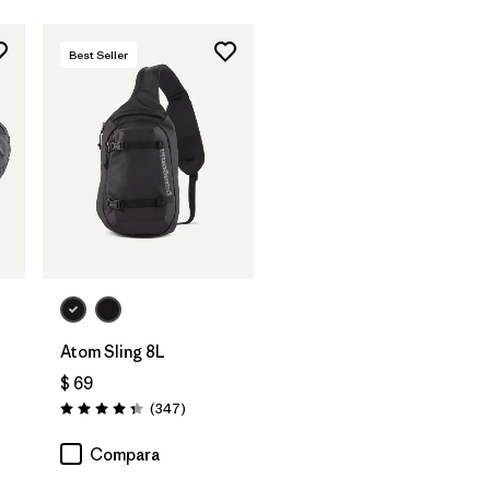
Best Seller
Agregar a la
Bolsa
Atom Sling 8L
$ 69
rios
Comentarios
(347
)
Valoración: 4.3 / 5
Compara