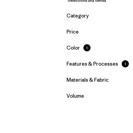
Selecciona una tienda
Filtrar por
Category
Filtrar por
Price
Filtrar por
Color
1
Filtrar por
Features & Processes
1
Filtrar por
Materials & Fabric
Filtrar por
Volume