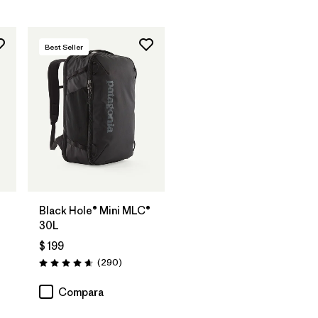
Best Seller
Agregar a la
Bolsa
Black Hole® Mini MLC®
30L
$ 199
ios
Comentarios
(290
)
Valoración: 4.7 / 5
Compara