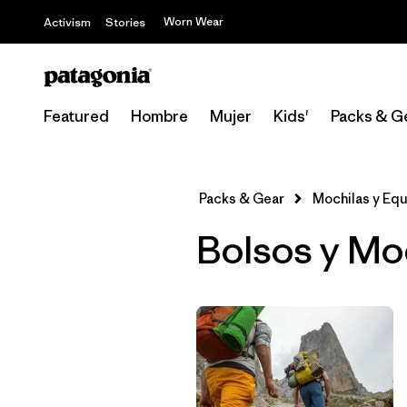
Worn Wear
Activism
Stories
Featured
Hombre
Mujer
Kids'
Packs & G
Packs & Gear
Mochilas y Eq
Bolsos y Moc