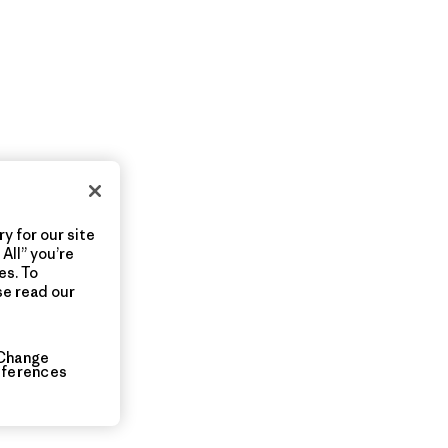
y for our site
All” you’re
es. To
se read our
Change
eferences