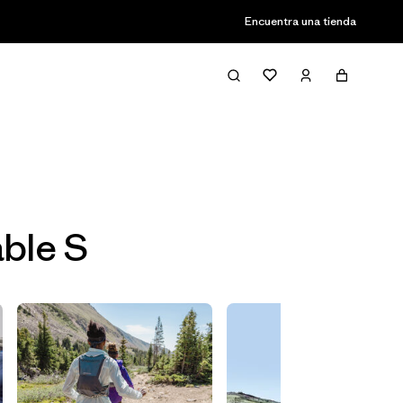
Encuentra una tienda
Filter & Sort
able S