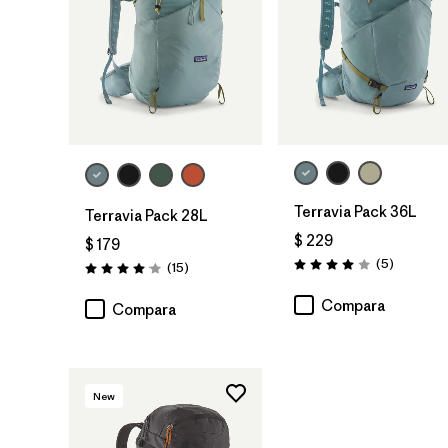
Terravia Pack 36L
Terravia Pack 28L
$ 229
$ 179
Comentar
(5
)
Comentarios
(15
)
Valoración: 4.0 / 5
Valoración: 4.1 / 5
Compara
Compara
New