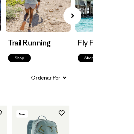
Trail Running
Fly Fishing
Shop
Shop
New