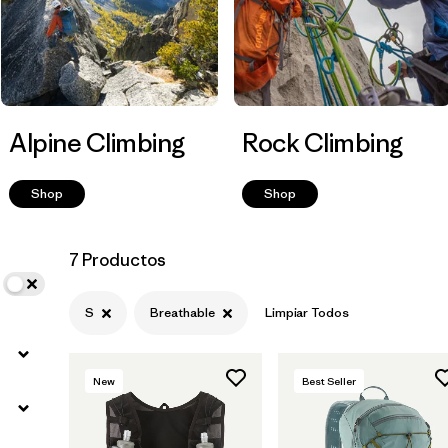
Filtrar por
Volume
Alpine Climbing
Rock Climbing
Shop
Shop
7 Productos
S
Breathable
Limpiar Todos
New
Best Seller