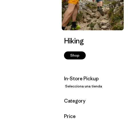
Hiking
Shop
In-Store Pickup
Selecciona una tienda
Filtrar por
Category
Filtrar por
Price