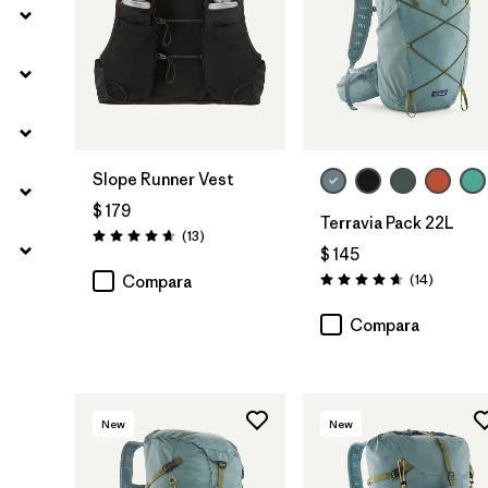
Slope Runner Vest
$ 179
Terravia Pack 22L
Comentarios
(13
)
Valoración: 4.7 / 5
$ 145
Comenta
(14
)
Compara
Valoración: 4.6 / 5
Compara
New
New