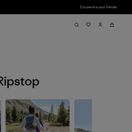
Encuentra una tienda
Filter & Sort
Ripstop