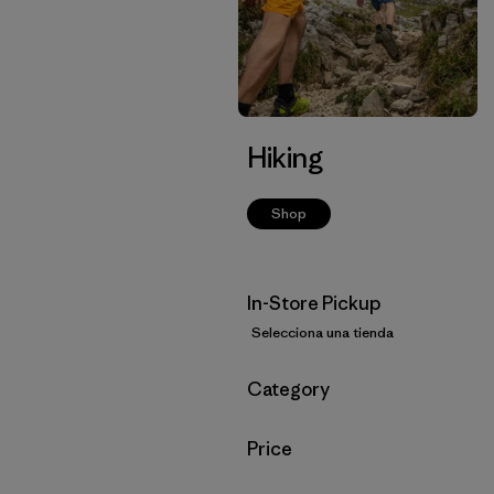
Hiking
Shop
In-Store Pickup
Selecciona una tienda
Filtrar por
Category
Filtrar por
Price