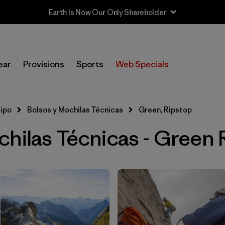
Earth Is Now Our Only Shareholder
In-Store Pickup
Selecciona una tienda
ear
Provisions
Sports
Web Specials
Filtrar por
Category
uipo
Bolsos y Mochilas Técnicas
Green, Ripstop
Filtrar por
Price
chilas Técnicas - Green 
Filtrar por
Size
Filtrar por
Color
1
Filtrar por
Features & Processes
Filtrar por
Materials & Fabric
1