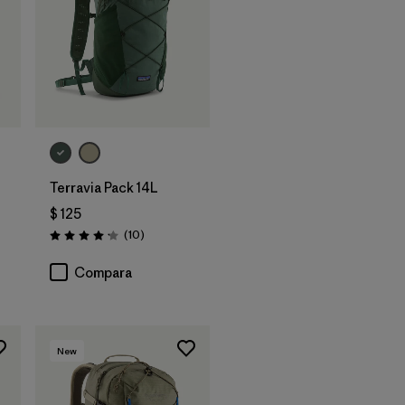
Terravia Pack 14L
$ 125
rios
Comentarios
(10
)
Valoración: 4.2 / 5
Compara
New