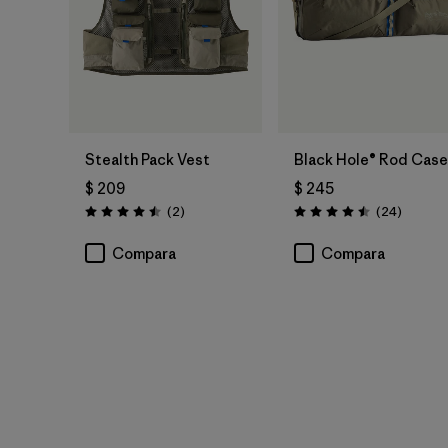
Agregar a la
Bolsa
Stealth Pack Vest
Black Hole® Rod Case
$ 209
$ 245
Comentarios
Comenta
(2
)
(24
)
Valoración: 4.5 / 5
Valoración: 4.5 / 5
Compara
Compara