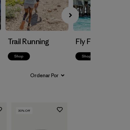
Trail Running
Fly Fishing
Shop
Shop
30
% Off