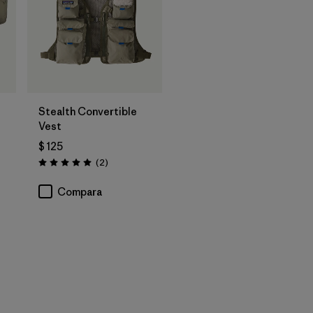
Agregar a la
Bolsa
Stealth Convertible
Vest
$ 125
rios
Comentarios
(2
)
Valoración: 5.0 / 5
Compara