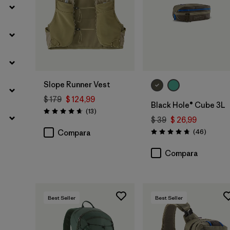
Agregar a la
Bolsa
Slope Runner Vest
$ 179
$ 124,99
Black Hole® Cube 3L
Comentarios
(13
)
Valoración: 4.7 / 5
$ 39
$ 26,99
Comenta
(46
)
Compara
Valoración: 4.8 / 5
Compara
Best Seller
Best Seller