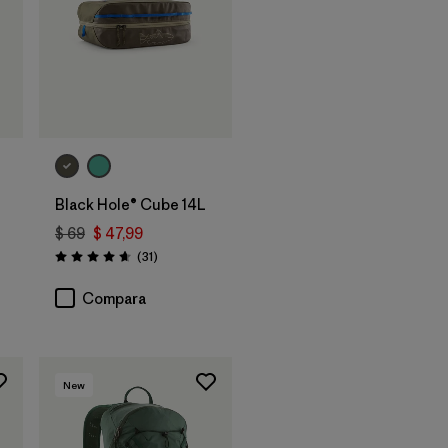
Agregar a la
Bolsa
Black Hole® Cube 14L
$ 69
$ 47,99
rios
Comentarios
(31
)
Valoración: 4.6 / 5
Compara
New