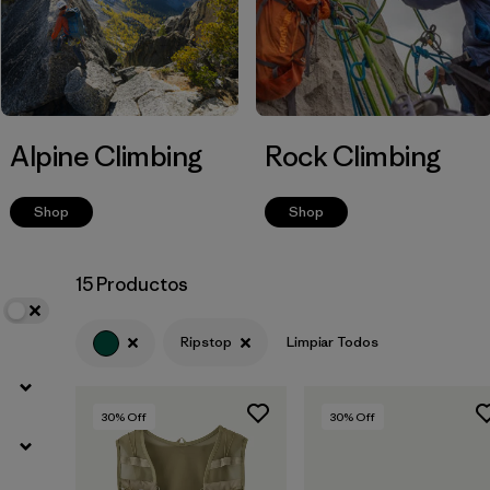
Filtrar por
Volume
Alpine Climbing
Rock Climbing
Shop
Shop
15 Productos
Ripstop
Limpiar Todos
30
% Off
30
% Off