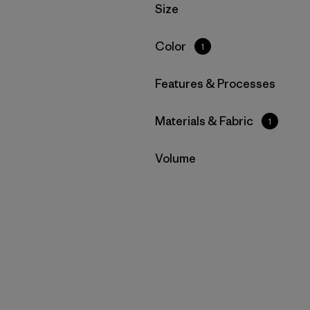
Filtrar por
Size
Filtrar por
Color
1
Filtrar por
Features & Processes
Filtrar por
Materials & Fabric
1
Filtrar por
Volume