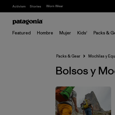
Worn Wear
Activism
Stories
Featured
Hombre
Mujer
Kids'
Packs & G
Packs & Gear
Mochilas y Eq
Bolsos y Mo