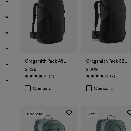
Cragsmith Pack 45L
Cragsmith Pack 32L
$ 239
$ 209
Comentarios
Comentar
(11
)
(7
)
Valoración: 4.3 / 5
Valoración: 3.9 / 5
Compara
Compara
Best Seller
New