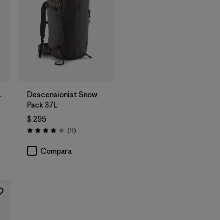
L
Descensionist Snow
Pack 37L
$ 295
ios
Comentarios
(11
)
Valoración: 3.8 / 5
Compara