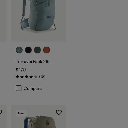
Terravia Pack 28L
$ 179
rios
Comentarios
(15
)
Valoración: 4.1 / 5
Compara
New