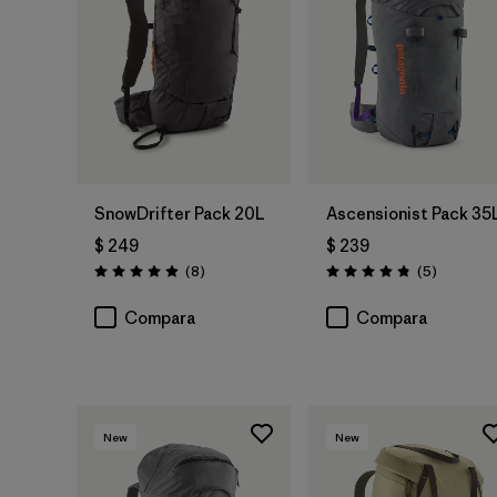
SnowDrifter Pack 20L
Ascensionist Pack 35
$ 249
$ 239
Comentarios
Comentar
(8
)
(5
)
Valoración: 4.9 / 5
Valoración: 4.8 / 5
Compara
Compara
New
New