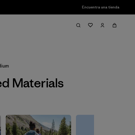
Encuentra una tienda
Filter & Sort
dium
ed Materials