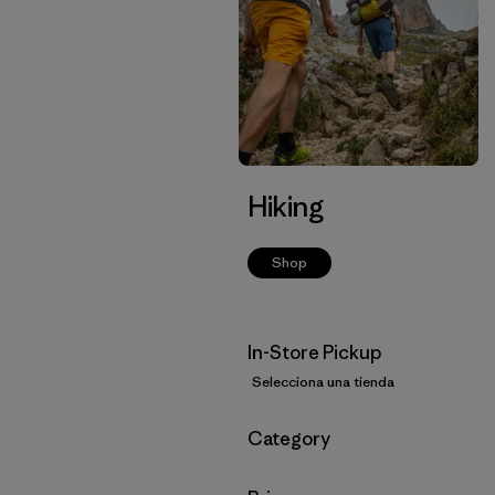
Hiking
Shop
In-Store Pickup
Selecciona una tienda
Filtrar por
Category