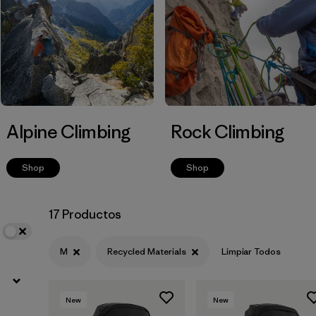
Filtrar por
Volume
Alpine Climbing
Rock Climbing
Shop
Shop
17 Productos
M
Recycled Materials
Limpiar Todos
New
New