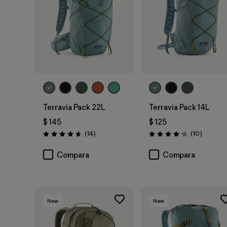
Terravia Pack 22L
Terravia Pack 14L
$ 145
$ 125
Comentarios
Comenta
(14
)
(10
)
Valoración: 4.6 / 5
Valoración: 4.2 / 5
Compara
Compara
New
New