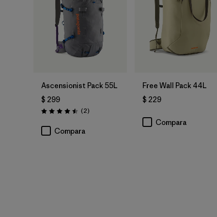
Ascensionist Pack 55L
Free Wall Pack 44L
$ 299
$ 229
Comentarios
(2
)
Valoración: 4.5 / 5
Compara
Compara