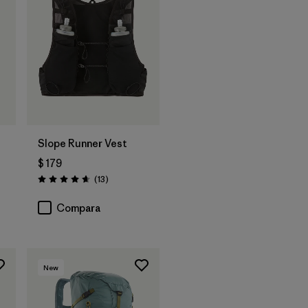
Slope Runner Vest
$ 179
ios
Comentarios
(13
)
Valoración: 4.7 / 5
Compara
New