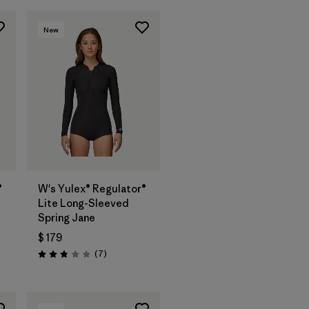
New
®
W's Yulex® Regulator®
Lite Long-Sleeved
Spring Jane
$ 179
ios
Comentarios
(7
)
Valoración: 2.9 / 5