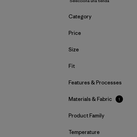
Selecciona una tienda
Filtrar por
Category
Filtrar por
Price
Filtrar por
Size
Filtrar por
Fit
Filtrar por
Features & Processes
Filtrar por
Materials & Fabric
1
Filtrar por
Product Family
Filtrar por
Temperature