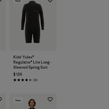
New
®
Kids' Yulex®
Regulator® Lite Long-
Sleeved Spring Suit
$ 139
ios
Comentarios
(3
)
Valoración: 4.3 / 5
New