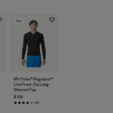
New
®
M's Yulex® Regulator®
Lite Front-Zip Long-
Sleeved Top
$ 159
os
Comentarios
(11
)
Valoración: 4.0 / 5