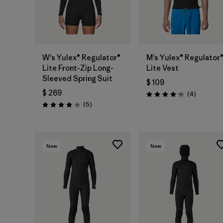
W's Yulex® Regulator®
M's Yulex® Regulator
Lite Front-Zip Long-
Lite Vest
Sleeved Spring Suit
$ 109
$ 269
Comentar
(4
)
Valoración: 4.3 / 5
Comentarios
(5
)
Valoración: 4.0 / 5
New
New