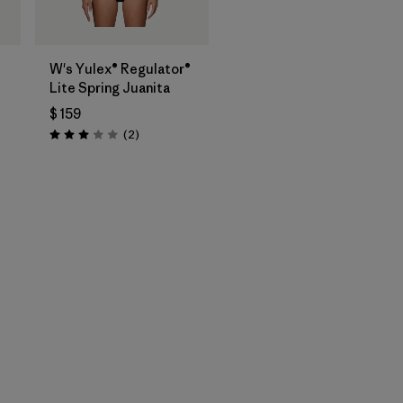
W's Yulex® Regulator®
Lite Spring Juanita
$ 159
Comentarios
(2
)
Valoración: 3.0 / 5