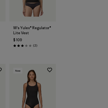
®
W's Yulex® Regulator®
Lite Vest
$ 109
ios
Comentarios
(2
)
Valoración: 3.0 / 5
New