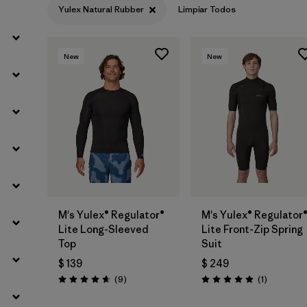
Yulex Natural Rubber
Limpiar Todos
Filtrar por
Product Family
New
New
Filtrar por
Temperature
Filtrar por
Gender
Filtrar por
Kids
Filtrar por
Wetsuit Silhouette
M's Yulex® Regulator®
M's Yulex® Regulator
Lite Long-Sleeved
Lite Front-Zip Spring
Top
Suit
$ 139
$ 249
Comentarios
Comentari
(9
)
(1
)
Valoración: 4.7 / 5
Valoración: 5.0 / 5