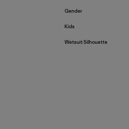
Filtrar por
Gender
Filtrar por
Kids
Filtrar por
Wetsuit Silhouette