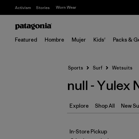
Worn Wear
Activism
Stories
Featured
Hombre
Mujer
Kids'
Packs & G
Sports
Surf
Wetsuits
null - Yulex
Explore
Shop All
New Su
In-Store Pickup