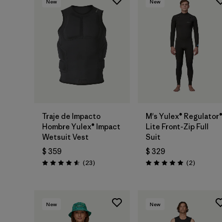
New
New
Traje de Impacto
M's Yulex® Regulator
Hombre Yulex® Impact
Lite Front-Zip Full
Wetsuit Vest
Suit
$ 359
$ 329
Comentarios
Comentar
(23
)
(2
)
Valoración: 4.6 / 5
Valoración: 5.0 / 5
New
New