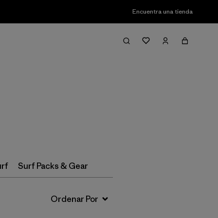
Encuentra una tienda
Filter & Sort
urf
Surf Packs & Gear