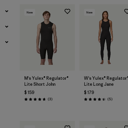
New
New
M's Yulex® Regulator®
W's Yulex® Regulator
Lite Short John
Lite Long Jane
$ 159
$ 179
Comentarios
Comentar
(3
)
(5
)
Valoración: 4.7 / 5
Valoración: 4.4 / 5