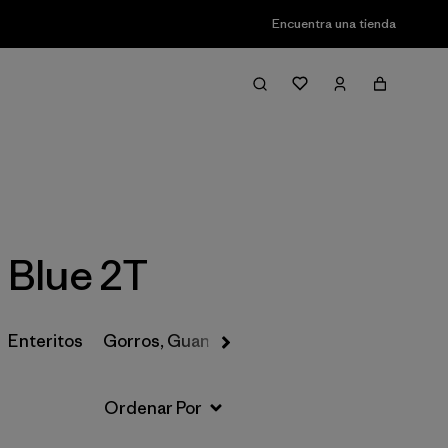
Encuentra una tienda
Filter & Sort
 Blue 2T
Enteritos
Gorros, Guantes y Más
Pantalones de Nie