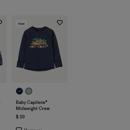
New
t
Baby Capilene®
Midweight Crew
$ 39