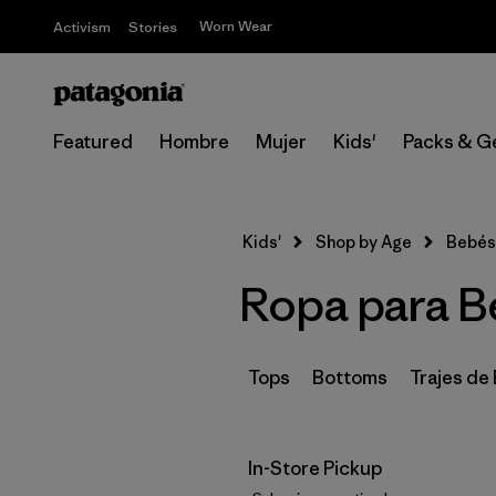
Worn Wear
Activism
Stories
Featured
Hombre
Mujer
Kids'
Packs & G
Kids'
Shop by Age
Bebés
Ropa para B
Tops
Bottoms
Trajes de
In-Store Pickup