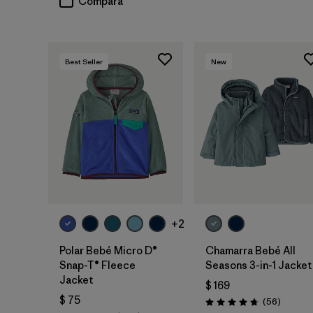
Compara
Best Seller
New
+2
Polar Bebé Micro D®
Chamarra Bebé All
Snap-T® Fleece
Seasons 3-in-1 Jacket
Jacket
$ 169
$ 75
Comenta
(56
)
Valoración: 4.8 / 5