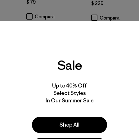
$ 79
$ 229
Compara
Compara
New
New
Sale
Up to 40% Off
Select Styles
In Our Summer Sale
Shop All
Chamarra con Gorro
Baby Snow Pile Jacke