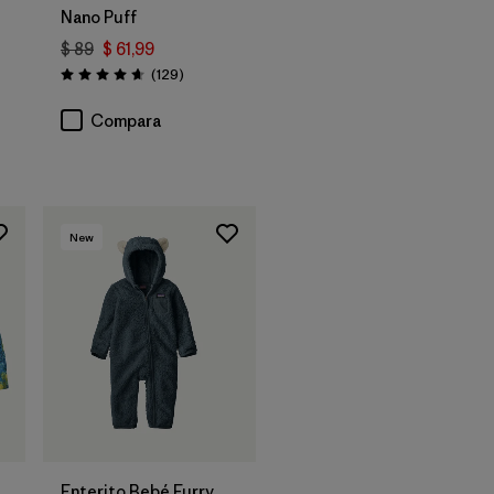
Nano Puff
$ 89
$ 61,99
Comentarios
(129
)
Valoración: 4.7 / 5
rios
Compara
New
Enterito Bebé Furry