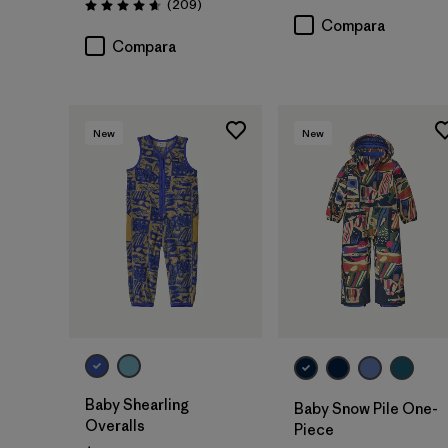
Comentarios
(209
)
Valoración: 4.7 / 5
Compara
Compara
New
New
Baby Shearling
Baby Snow Pile One-
Overalls
Piece