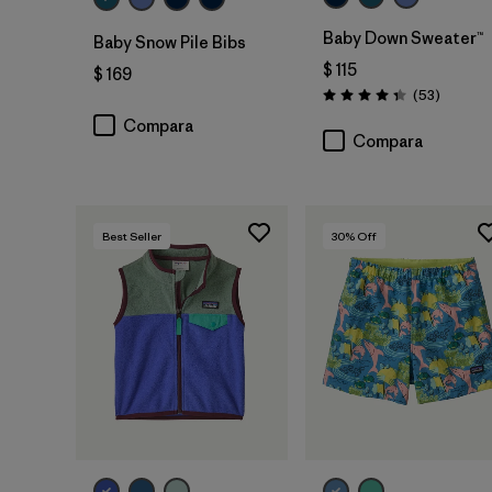
Baby Down Sweater™
Baby Snow Pile Bibs
$ 115
$ 169
Comenta
(53
)
Valoración: 4.4 / 5
Compara
Compara
Best Seller
30
% Off