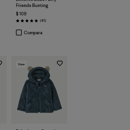
Friends Bunting
$ 109
Comentarios
(41
)
Valoración: 4.8 / 5
rios
Compara
New