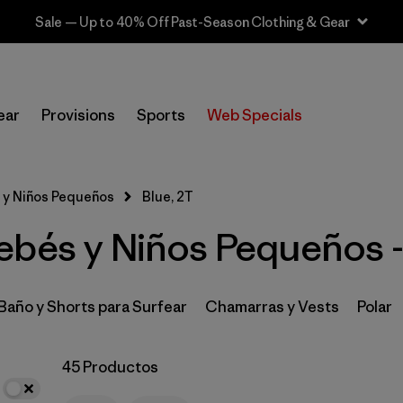
Sale — Up to 40% Off Past-Season Clothing & Gear
In-Store Pickup
Selecciona una tienda
ear
Provisions
Sports
Web Specials
Filtrar por
Category
 y Niños Pequeños
Blue, 2T
Filtrar por
Price
ebés y Niños Pequeños -
Filtrar por
Size
1
Filtrar por
Color
1
 Baño y Shorts para Surfear
Chamarras y Vests
Polar
Filtrar por
Materials & Fabric
45 Productos