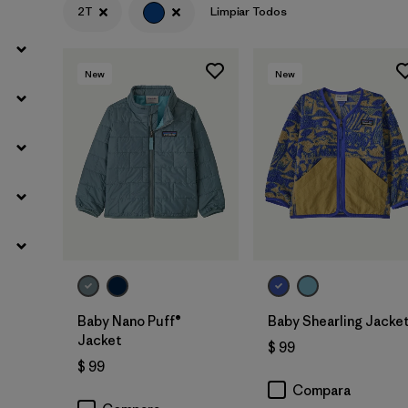
2T
Limpiar Todos
New
New
Baby Nano Puff®
Baby Shearling Jacke
Jacket
$ 99
$ 99
Compara