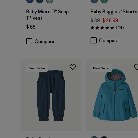
Baby Micro D® Snap-
Baby Baggies™ Shorts
T® Vest
$ 39
$ 26,99
$ 65
Comenta
(24
)
Valoración: 4.9 / 5
Compara
Compara
Best Seller
Best Seller