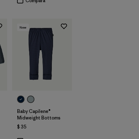
Compara
New
Baby Capilene®
Midweight Bottoms
$ 35
rios