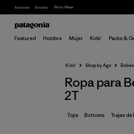
Worn Wear
Activism
Stories
Featured
Hombre
Mujer
Kids'
Packs & G
Kids'
Shop by Age
Bebés
Ropa para B
2T
Tops
Bottoms
Trajes de