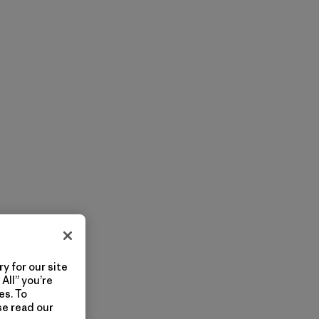
y for our site
All” you’re
es. To
se read our