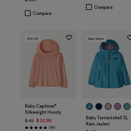
Compara
Compara
31
% Off
Best Seller
Baby Capilene®
Silkweight Hoody
Baby Torrentshell 3L
$ 45
$ 30,99
Rain Jacket
Comentarios
(16
)
Valoración: 4.9 / 5