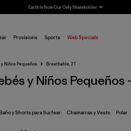
Earth Is Now Our Only Shareholder
In-Store Pickup
Selecciona una tienda
ear
Provisions
Sports
Web Specials
Filtrar por
Category
 y Niños Pequeños
Breathable, 2T
Filtrar por
Price
ebés y Niños Pequeños -
Filtrar por
Size
1
Filtrar por
Color
 Baño y Shorts para Surfear
Chamarras y Vests
Polar
Filtrar por
Materials & Fabric