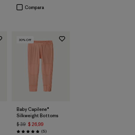
Compara
30
% Off
Baby Capilene®
Silkweight Bottoms
$ 39
$ 26,99
Comentarios
(5
)
Valoración: 4.8 / 5