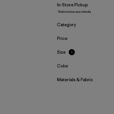
In-Store Pickup
Selecciona una tienda
Filtrar por
Category
Filtrar por
Price
Filtrar por
Size
1
Filtrar por
Color
Filtrar por
Materials & Fabric