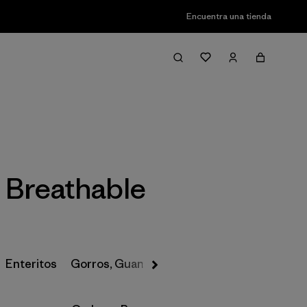
Encuentra una tienda
Filter & Sort
 Breathable
Enteritos
Gorros, Guantes y Más
Pantalones de Nie