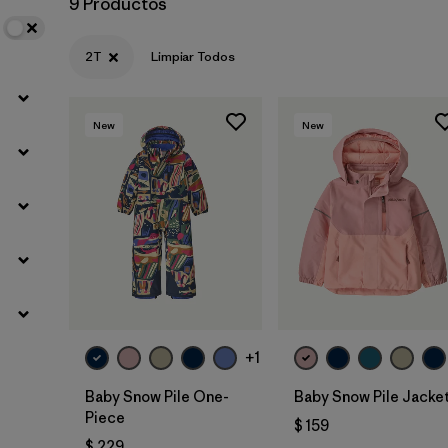
9 Productos
2T
Limpiar Todos
New
New
+1
Baby Snow Pile One-
Baby Snow Pile Jacke
Piece
$ 159
$ 229