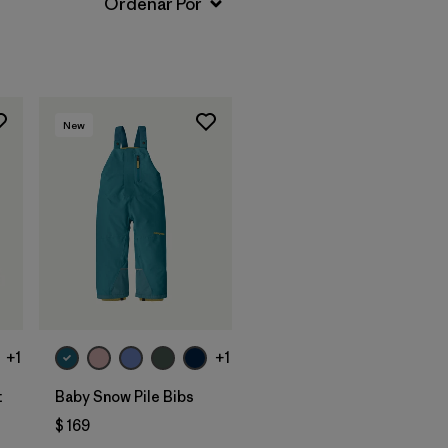
New
+1
+1
t
Baby Snow Pile Bibs
$ 169