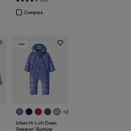
(53
)
Valoración: 4.4 / 5
rios
Compara
New
+2
Infant Hi-Loft Down
Sweater™ Bunting