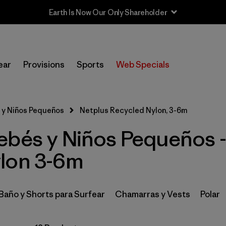
Earth Is Now Our Only Shareholder
In-Store Pickup
Selecciona una tienda
ear
Provisions
Sports
Web Specials
Filtrar por
Category
 y Niños Pequeños
Netplus Recycled Nylon, 3-6m
Filtrar por
Price
ebés y Niños Pequeños -
Filtrar por
Size
1
lon 3-6m
Filtrar por
Color
 Baño y Shorts para Surfear
Chamarras y Vests
Polar
Filtrar por
Materials & Fabric
1