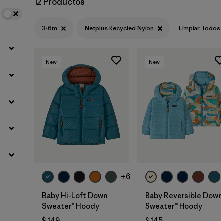
12 Productos
3-6m
Netplus Recycled Nylon
Limpiar Todos
New
New
+6
Baby Hi-Loft Down
Baby Reversible Dow
Sweater™ Hoody
Sweater™ Hoody
$ 149
$ 145