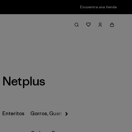
Encuentra una tienda
Filter & Sort
 Netplus
Enteritos
Gorros, Guantes y Más
Pantalones de Nie