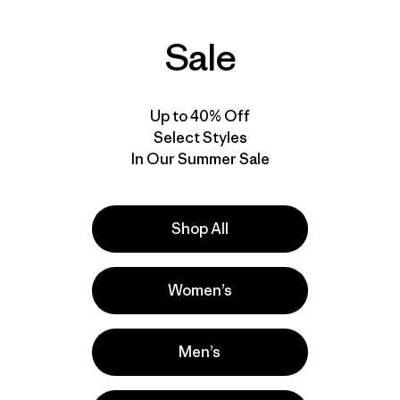
Hat
$ 39
$ 26,99
Sale
$ 39
$ 26,99
Comenta
(30
)
Valoración: 4.0 / 5
Comentarios
(21
)
Valoración: 5.0 / 5
Compara
Compara
Up to 40% Off
Select Styles
In Our Summer Sale
New
New
Shop All
Women’s
Men’s