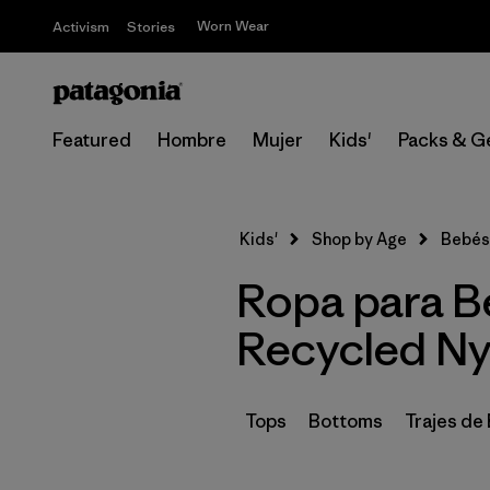
Worn Wear
Activism
Stories
Featured
Hombre
Mujer
Kids'
Packs & G
Kids'
Shop by Age
Bebés
Ropa para B
Recycled Ny
Tops
Bottoms
Trajes de