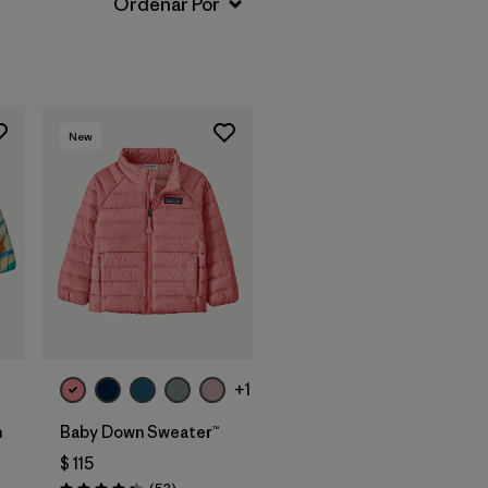
New
+1
n
Baby Down Sweater™
$ 115
Comentarios