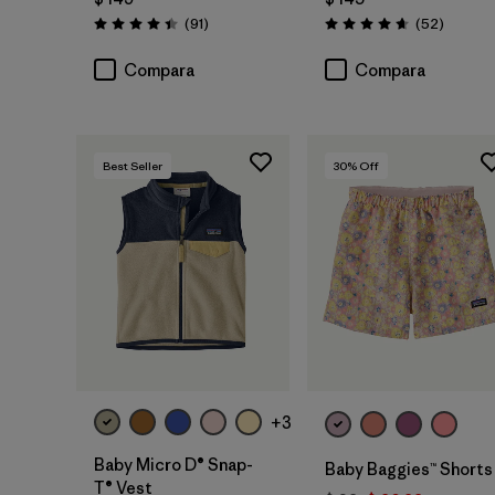
Comentarios
Comenta
(91
)
(52
)
Valoración: 4.4 / 5
Valoración: 4.7 / 5
Compara
Compara
Best Seller
30
% Off
+3
Baby Micro D® Snap-
Baby Baggies™ Shorts
T® Vest