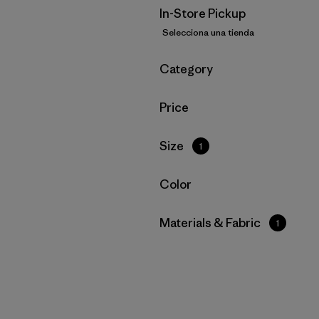
In-Store Pickup
Selecciona una tienda
Filtrar por
Category
Filtrar por
Price
Filtrar por
Size
1
Filtrar por
Color
Filtrar por
Materials & Fabric
1