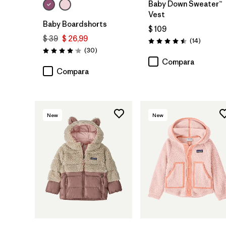
Baby Down Sweater™
Vest
Baby Boardshorts
$ 109
$ 39
$ 26,99
Comenta
(14
)
Valoración: 4.5 / 5
Comentarios
(30
)
Valoración: 4.0 / 5
Compara
Compara
New
New