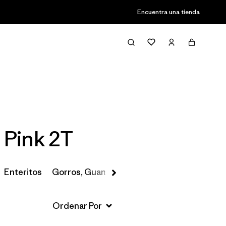
Encuentra una tienda
Filter & Sort
 Pink 2T
Enteritos
Gorros, Guantes y Más
Pantalones de Nie