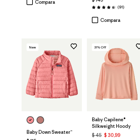
Compara
Comenta
(91
)
Valoración: 4.4 / 5
Compara
New
31
% Off
Baby Capilene®
Silkweight Hoody
Baby Down Sweater™
$ 45
$ 30,99