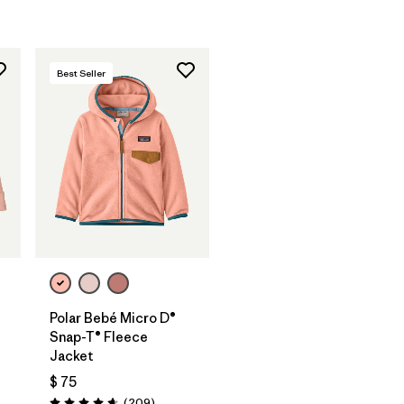
Best Seller
Polar Bebé Micro D®
Snap-T® Fleece
Jacket
$ 75
Comentarios
(209
)