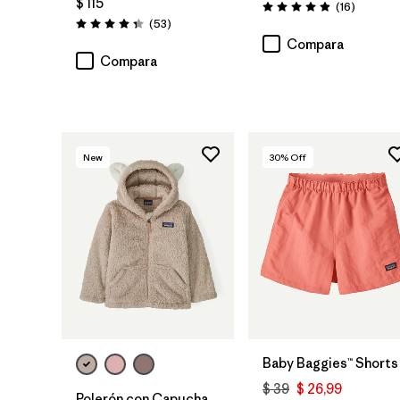
$ 115
Comenta
(16
)
Valoración: 4.9 / 5
Comentarios
(53
)
Valoración: 4.4 / 5
Compara
Compara
New
30
% Off
Baby Baggies™ Shorts
$ 39
$ 26,99
Polerón con Capucha