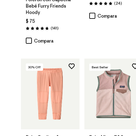
Comenta
(24
)
Valoración: 4.9 / 5
Bebé Furry Friends
Hoody
Compara
$ 75
Comentarios
(141
)
Valoración: 4.7 / 5
Compara
30
% Off
Best Seller