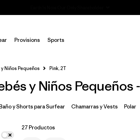
Read Our Work in Progress Report
In-Store Pickup
Selecciona una tienda
ear
Provisions
Sports
Filtrar por
Category
 y Niños Pequeños
Pink, 2T
Filtrar por
Price
ebés y Niños Pequeños -
Filtrar por
Size
1
Filtrar por
Color
1
 Baño y Shorts para Surfear
Chamarras y Vests
Polar
Filtrar por
Materials & Fabric
27 Productos