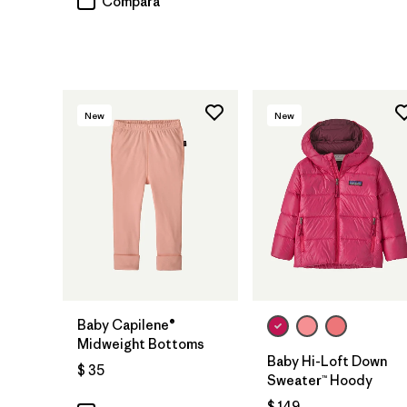
Compara
New
New
Baby Capilene®
Midweight Bottoms
Baby Hi-Loft Down
$ 35
Sweater™ Hoody
$ 149