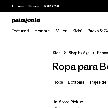
Worn Wear
Activism
Stories
Featured
Hombre
Mujer
Kids'
Packs & G
Kids'
Shop by Age
Bebés
Ropa para B
Tops
Bottoms
Trajes de
In-Store Pickup