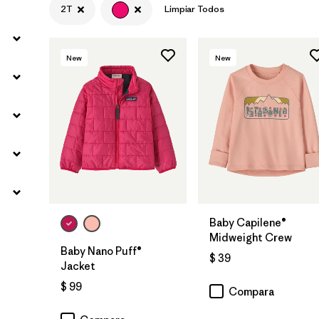
2T
Limpiar Todos
New
New
Baby Capilene®
Midweight Crew
Baby Nano Puff®
$ 39
Jacket
$ 99
Compara