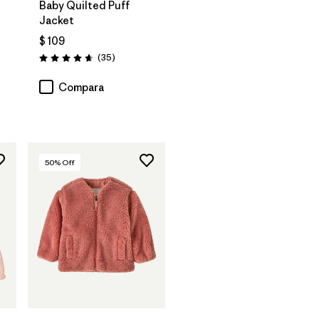
Baby Quilted Puff
Jacket
$ 109
rios
Comentarios
(35
)
Valoración: 4.7 / 5
Compara
50
% Off