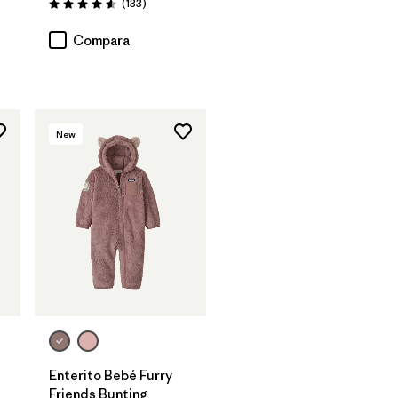
Comentarios
(133
)
Valoración: 4.6 / 5
rios
Compara
New
Enterito Bebé Furry
Friends Bunting