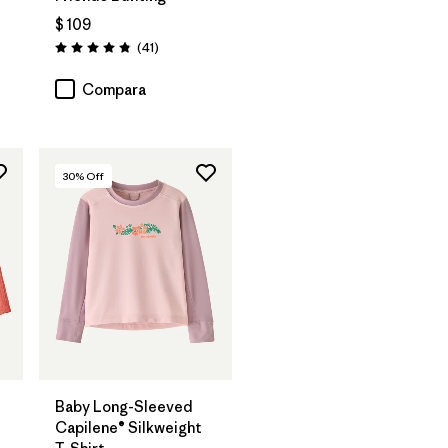
rios
$ 109
Comentarios
(41
)
Valoración: 4.8 / 5
Compara
30
% Off
Baby Long-Sleeved
Capilene® Silkweight