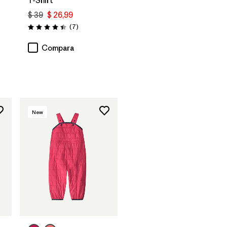
T-Shirt
rios
$ 39
$ 26,99
Comentarios
(7
)
Valoración: 4.4 / 5
Compara
New