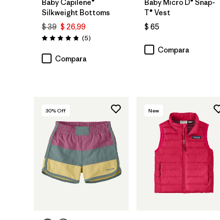
Baby Capilene®
Baby Micro D® Snap-
Silkweight Bottoms
T® Vest
$ 39
$ 26,99
$ 65
Comentarios
(5
)
Valoración: 4.8 / 5
Compara
Compara
30
% Off
New