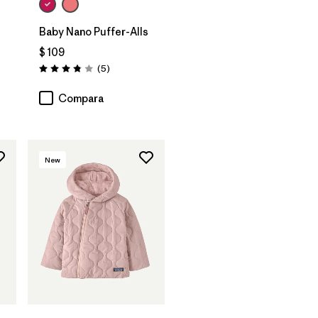
Baby Nano Puffer-Alls
$ 109
Comentarios
(5
)
Valoración: 3.8 / 5
Compara
New