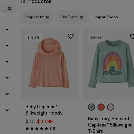
15 Productos
Regular fit
Fair Trade
Limpiar Todos
31
% Off
30
% Off
Baby Capilene®
Silkweight Hoody
Baby Long-Sleeved
$ 45
$ 30,99
Capilene® Silkweight
Comentarios
(16
)
Valoración: 4.9 / 5
T-Shirt