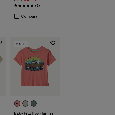
Comentarios
(2
)
Valoración: 5.0 / 5
ios
Compara
31
% Off
Baby Fitz Roy Flurries
-