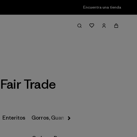
Encuentra una tienda
Filter & Sort
Fair Trade
Enteritos
Gorros, Guantes y Más
Pantalones de Nie