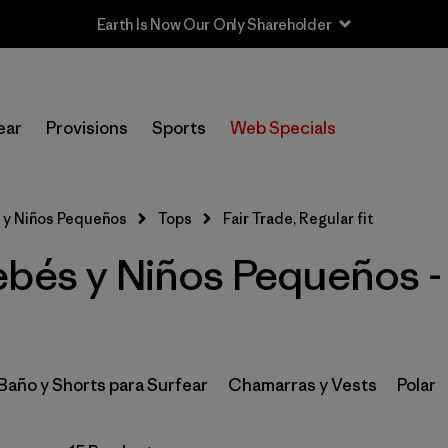
Earth Is Now Our Only Shareholder
In-Store Pickup
Selecciona una tienda
ear
Provisions
Sports
Web Specials
Filtrar por
Category
 y Niños Pequeños
Tops
Fair Trade, Regular fit
Filtrar por
Price
bés y Niños Pequeños - 
Filtrar por
Size
Filtrar por
Fit
1
 Baño y Shorts para Surfear
Chamarras y Vests
Polar
Filtrar por
Color
Filtrar por
Features & Processes
1