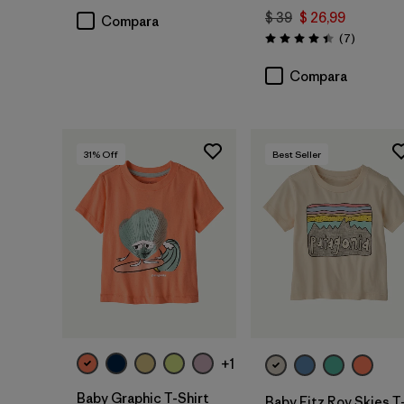
$ 39
$ 26,99
Compara
Comentar
(7
)
Valoración: 4.4 / 5
Compara
31
% Off
Best Seller
+1
Baby Graphic T-Shirt
Baby Fitz Roy Skies T