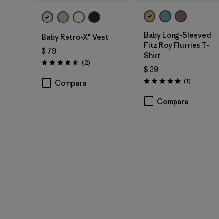
Baby Long-Sleeved
Baby Retro-X® Vest
Fitz Roy Flurries T-
$ 79
Shirt
Comentarios
(2
)
Valoración: 4.5 / 5
$ 39
Comentari
(1
)
Compara
Valoración: 5.0 / 5
Compara