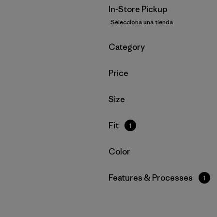
In-Store Pickup
Selecciona una tienda
Filtrar por
Category
Filtrar por
Price
Filtrar por
Size
Filtrar por
Fit
1
Filtrar por
Color
Filtrar por
Features & Processes
1