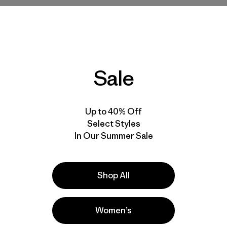
Baby Crew Sweatshirt
Baby Full-Zip Hoody
Sweatshirt
$ 45
$ 65
Comentarios
(1
)
Valoración: 5.0 / 5
Comentari
(1
)
Valoración: 5.0 / 5
Compara
Sale
Compara
Up to 40% Off
New
New
Select Styles
In Our Summer Sale
Shop All
Women’s