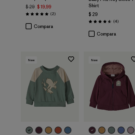
Shirt
$ 29
$ 19,99
Comentarios
(2
)
$ 29
Valoración: 5.0 / 5
Comentar
(4
)
Valoración: 4.5 / 5
Compara
Compara
New
New