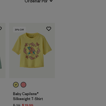
31
% Off
Baby Capilene®
Silkweight T-Shirt
$ 29
$ 19,99