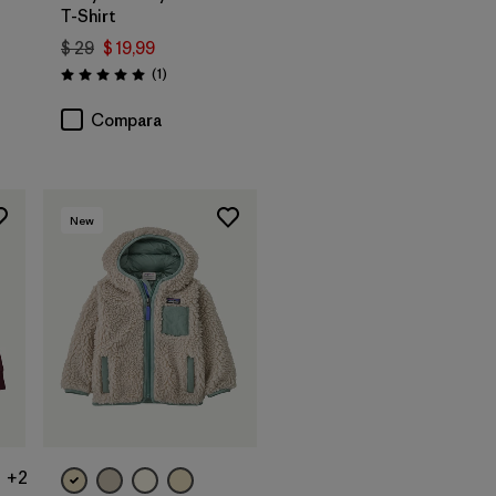
T-Shirt
$ 29
$ 19,99
Comentarios
(1
)
ios
Valoración: 5.0 / 5
Compara
New
+2