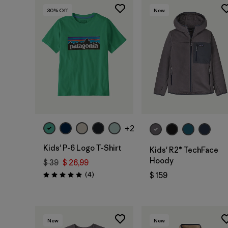
30
% Off
New
+2
Kids' P-6 Logo T-Shirt
Kids' R2® TechFace
Hoody
$ 39
$ 26,99
Comentarios
(4
)
$ 159
Valoración: 5.0 / 5
New
New