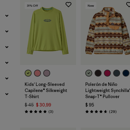
31
% Off
New
Kids' Long-Sleeved
Polerón de Niño
Capilene® Silkweight
Lightweight Synchilla
T-Shirt
Snap-T® Pullover
$ 45
$ 30,99
$ 95
Comentarios
Comenta
(3
)
(29
)
Valoración: 5.0 / 5
Valoración: 4.7 / 5