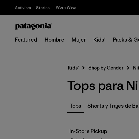
Worn Wear
Activism
Stories
Featured
Hombre
Mujer
Kids'
Packs & G
Kids'
Shop by Gender
Ni
Tops para N
Tops
Shorts y Trajes de B
In-Store Pickup