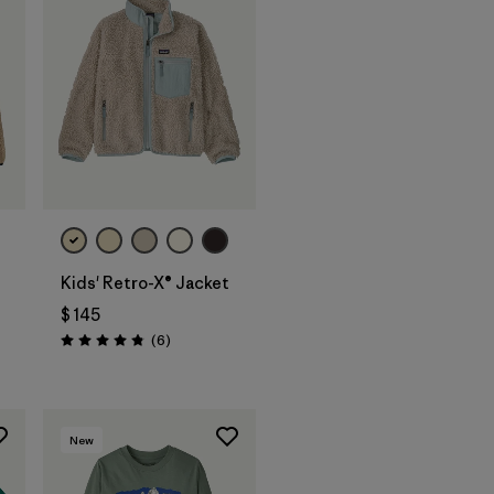
Kids' Retro-X® Jacket
$ 145
Comentarios
(6
)
Valoración: 4.8 / 5
New