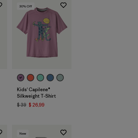
30
% Off
Kids' Capilene®
Silkweight T-Shirt
$ 39
$ 26,99
New