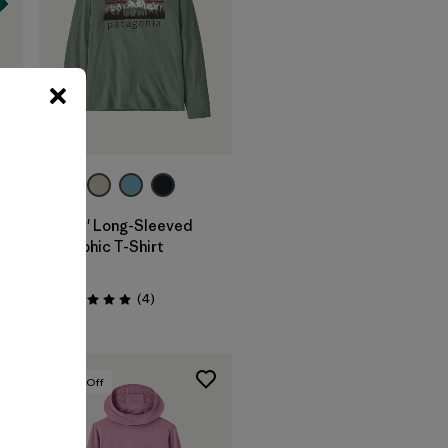
Kids' Long-Sleeved
Graphic T-Shirt
$ 45
Comentarios
(4
)
Valoración: 5.0 / 5
30
% Off