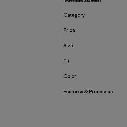
Selecciona una tienda
Filtrar por
Category
Filtrar por
Price
Filtrar por
Size
Filtrar por
Fit
Filtrar por
Color
Filtrar por
Features & Processes