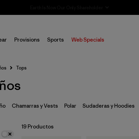
Sale — Up to 40% Off Past-Season Clothing & Gear
In-Store Pickup
Selecciona una tienda
ear
Provisions
Sports
Web Specials
Filtrar por
Category
ños
Tops
Filtrar por
Price
iños
Filtrar por
Size
Filtrar por
Fit
año
Chamarras y Vests
Polar
Sudaderas y Hoodies
Filtrar por
Color
19 Productos
Filtrar por
Features & Processes