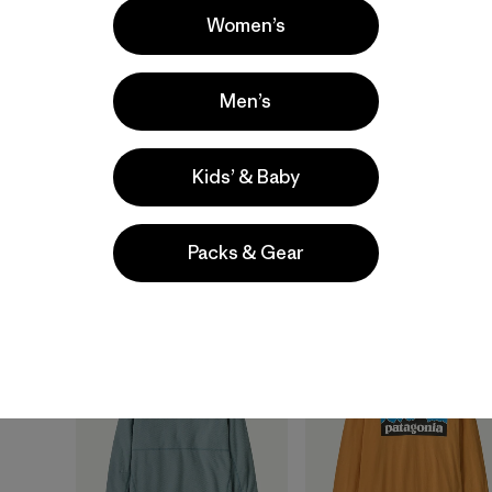
Women’s
Men’s
Kids’ & Baby
Kids' Retro-X® Vest
Kids' R1® Air Crew
Packs & Gear
$ 125
$ 99
New
New