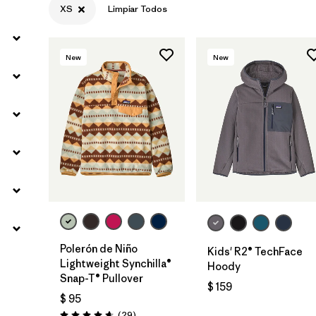
XS
Limpiar Todos
New
New
Polerón de Niño
Kids' R2® TechFace
Lightweight Synchilla®
Hoody
Snap-T® Pullover
$ 159
$ 95
Comentarios
(29
)