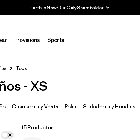
In-Store Pickup
Selecciona una tienda
ear
Provisions
Sports
Filtrar por
Category
ños
Tops
Filtrar por
Price
ños - XS
Filtrar por
Size
1
Filtrar por
Fit
año
Chamarras y Vests
Polar
Sudaderas y Hoodies
Filtrar por
Color
15 Productos
Filtrar por
Features & Processes