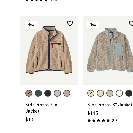
Valoración: 4.7 / 5
New
New
Kids' Retro Pile
Kids' Retro-X® Jacket
Jacket
$ 145
$ 115
Comentar
(6
)
Valoración: 4.8 / 5