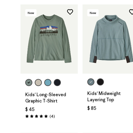
New
New
Kids' Midweight
Kids' Long-Sleeved
Layering Top
Graphic T-Shirt
$ 85
$ 45
Comentarios
(4
)
Valoración: 5.0 / 5