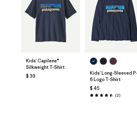
Kids' Capilene®
Silkweight T-Shirt
Kids' Long-Sleeved P
$ 39
6 Logo T-Shirt
$ 45
Comentar
(2
)
Valoración: 4.5 / 5