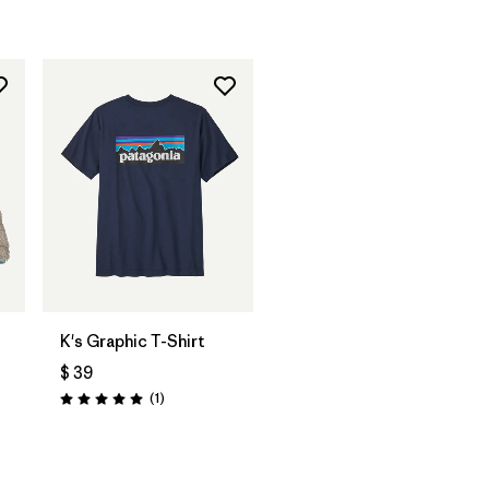
K's Graphic T-Shirt
$ 39
Comentarios
(1
)
Valoración: 5.0 / 5
ios