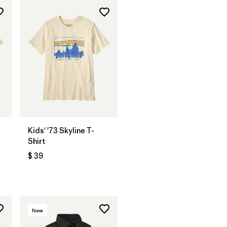
Kids' '73 Skyline T-
Shirt
$ 39
ios
New