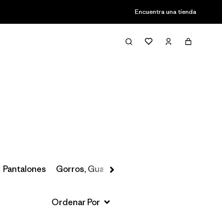
Encuentra una tienda
Filter & Sort
Pantalones
Gorros, Guantes y Más
Pantalones de Ni