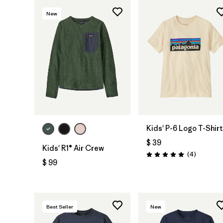
New
Kids' P-6 Logo T-Shirt
$ 39
Kids' R1® Air Crew
Comentar
(4
)
Valoración: 5.0 / 5
$ 99
Best Seller
New