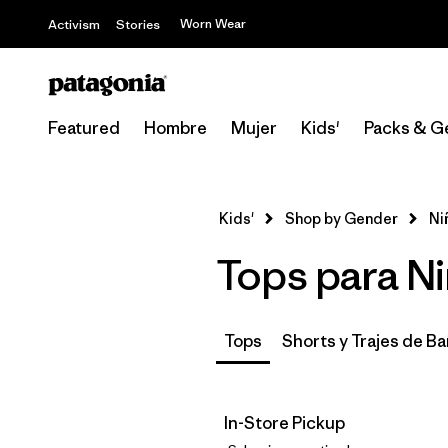
Worn Wear
Activism
Stories
Featured
Hombre
Mujer
Kids'
Packs & G
Kids'
Shop by Gender
Ni
Tops para Ni
Tops
Shorts y Trajes de B
In-Store Pickup