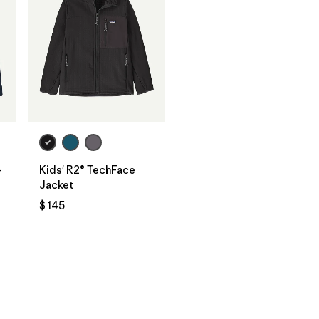
-
Kids' R2® TechFace
Jacket
$ 145
ios