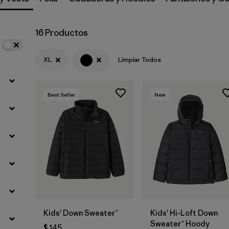
Filtrar por
Materials & Fabric
16 Productos
XL
Limpiar Todos
Best Seller
New
Kids' Down Sweater™
Kids' Hi-Loft Down
Sweater™ Hoody
$ 145