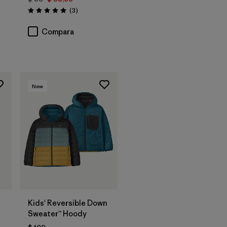
Comentarios
(3
)
Valoración: 5.0 / 5
rios
Compara
New
Kids' Reversible Down
Sweater™ Hoody