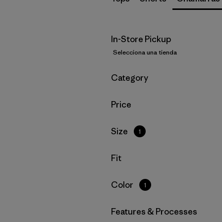
In-Store Pickup
Selecciona una tienda
Filtrar por
Category
Filtrar por
Price
Filtrar por
Size
1
Filtrar por
Fit
Filtrar por
Color
1
Filtrar por
Features & Processes