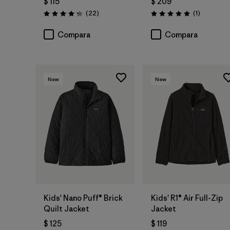
$ 115
$ 209
Comentarios
Comentari
(22
)
(1
)
Valoración: 4.3 / 5
Valoración: 5.0 / 5
Compara
Compara
New
New
Kids' Nano Puff® Brick
Kids' R1® Air Full-Zip
Quilt Jacket
Jacket
$ 125
$ 119