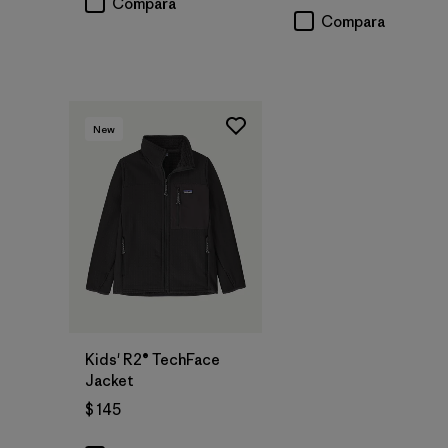
Compara
Compara
New
Kids' R2® TechFace
Jacket
$ 145