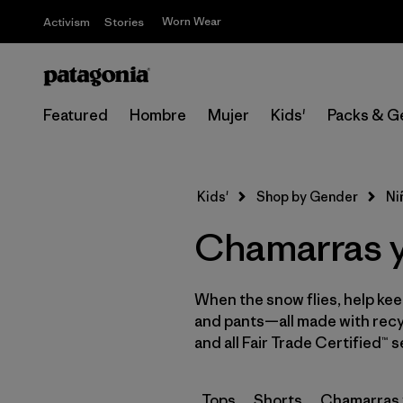
Worn Wear
Activism
Stories
Featured
Hombre
Mujer
Kids'
Packs & G
Kids'
Shop by Gender
Ni
Chamarras y 
When the snow flies, help keep
and pants—all made with recycl
and all Fair Trade Certified™ 
Tops
Shorts
Chamarras 