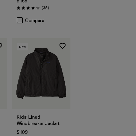
$ 169
os
Comentarios
(38
)
Valoración: 4.3 / 5
Compara
New
Kids' Lined
Windbreaker Jacket
$ 109