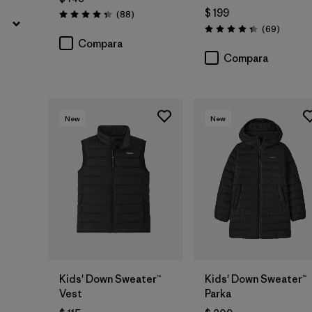
$ 199
Comentarios
(88
)
Valoración: 4.3 / 5
Comenta
(69
)
Valoración: 4.3 / 5
Compara
Compara
New
New
Kids' Down Sweater™
Kids' Down Sweater™
Vest
Parka