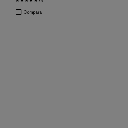
(1
)
Valoración: 5.0 / 5
Compara