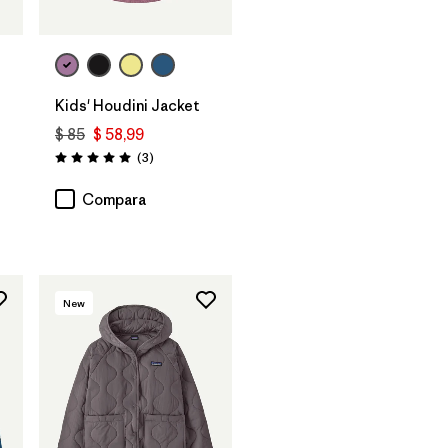
Kids' Houdini Jacket
$ 85
$ 58,99
Comentarios
(3
)
Valoración: 5.0 / 5
ios
Compara
New