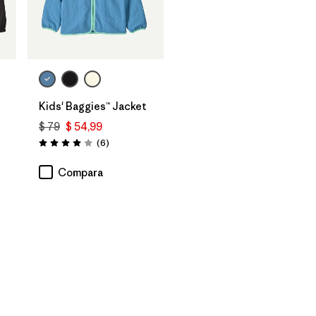
Kids' Baggies™ Jacket
$ 79
$ 54,99
Comentarios
(6
)
Valoración: 4.0 / 5
os
Compara