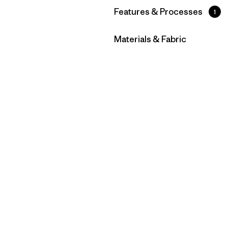
Filtrar por
Features & Processes
1
Filtrar por
Materials & Fabric