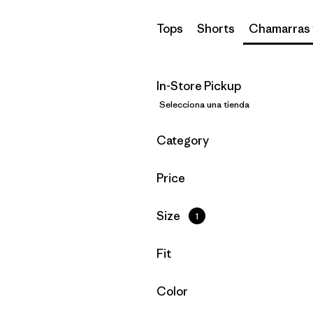
Tops
Shorts
Chamarras 
In-Store Pickup
Selecciona una tienda
Filtrar por
Category
Filtrar por
Price
Filtrar por
Size
1
Filtrar por
Fit
Filtrar por
Color