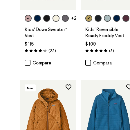
+2
Kids' Down Sweater™
Kids' Reversible
Vest
Ready Freddy Vest
$ 115
$ 109
Comentarios
Comentar
(22
)
(3
)
Valoración: 4.3 / 5
Valoración: 5.0 / 5
Compara
Compara
New