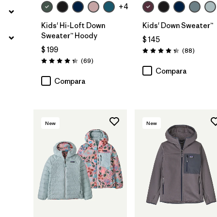
+4
Kids' Hi-Loft Down
Kids' Down Sweater™
Sweater™ Hoody
$ 145
$ 199
Comenta
(88
)
Valoración: 4.3 / 5
Comentarios
(69
)
Valoración: 4.3 / 5
Compara
Compara
New
New