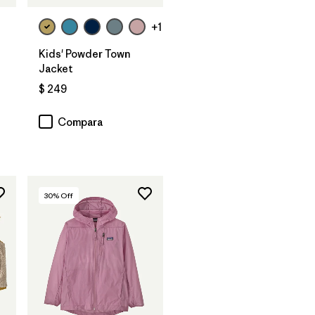
+1
Kids' Powder Town
Jacket
$ 249
Compara
30
% Off