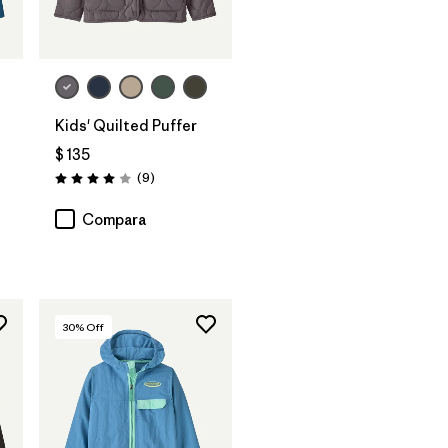
Kids' Quilted Puffer
$ 135
Comentarios
(9
)
Valoración: 4.0 / 5
Compara
30
% Off