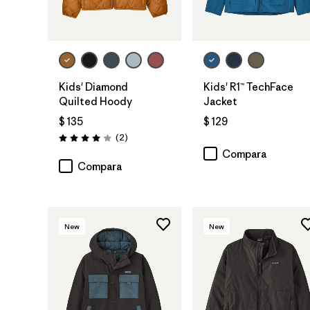
Kids' Diamond
Kids' R1™ TechFace
Quilted Hoody
Jacket
$ 135
$ 129
Comentarios
(2
)
Valoración: 4.0 / 5
Compara
Compara
New
New