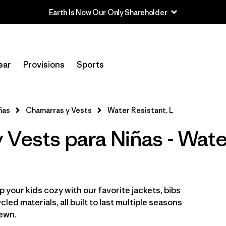
Read Our Work in Progress Report
In-Store Pickup
Selecciona una tienda
ear
Provisions
Sports
Filtrar por
Category
ñas
Chamarras y Vests
Water Resistant, L
Filtrar por
Price
Vests para Niñas - Wate
Filtrar por
Size
1
Filtrar por
Fit
 your kids cozy with our favorite jackets, bibs
Filtrar por
Color
ed materials, all built to last multiple seasons
sewn.
Filtrar por
Features & Processes
1