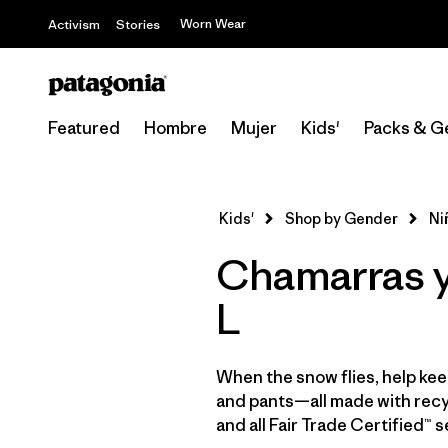
Worn Wear
Activism
Stories
Featured
Hombre
Mujer
Kids'
Packs & G
Kids'
Shop by Gender
Ni
Chamarras y 
L
When the snow flies, help keep
and pants—all made with recycl
and all Fair Trade Certified™ 