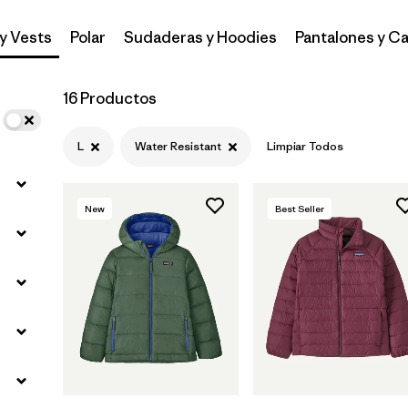
y Vests
Polar
Sudaderas y Hoodies
Pantalones y Ca
Filtrar por
Materials & Fabric
16 Productos
L
Water Resistant
Limpiar Todos
New
Best Seller