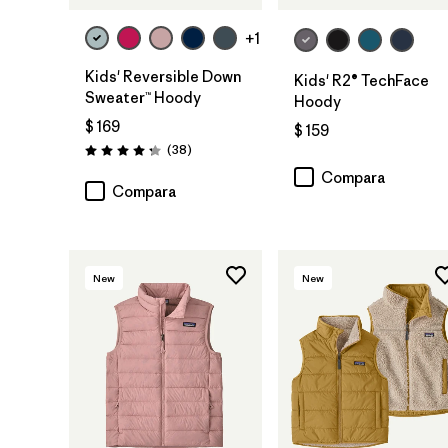
+1
Kids' Reversible Down
Kids' R2® TechFace
Sweater™ Hoody
Hoody
$ 169
$ 159
Comentarios
(38
)
Valoración: 4.3 / 5
Compara
Compara
New
New