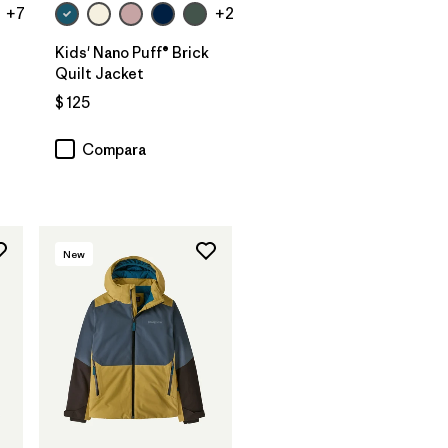
+7
+2
Kids' Nano Puff® Brick
Quilt Jacket
$ 125
rios
Compara
New