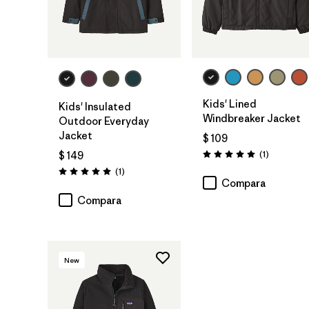
Kids' Lined
Kids' Insulated
Windbreaker Jacket
Outdoor Everyday
Jacket
$ 109
Comentari
(1
)
$ 149
Valoración: 5.0 / 5
Comentarios
(1
)
Valoración: 5.0 / 5
Compara
Compara
New