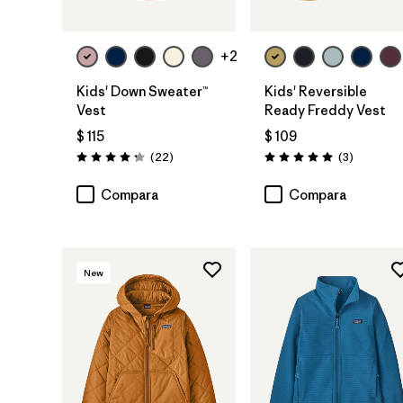
+2
Kids' Down Sweater™
Kids' Reversible
Vest
Ready Freddy Vest
$ 115
$ 109
Comentarios
Comentar
(22
)
(3
)
Valoración: 4.3 / 5
Valoración: 5.0 / 5
Compara
Compara
New