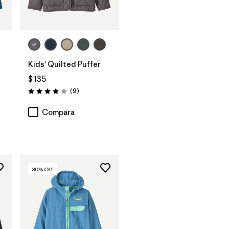
Kids' Quilted Puffer
$ 135
Comentarios
(9
)
Valoración: 4.0 / 5
Compara
30
% Off