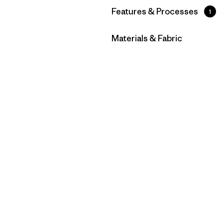
Filtrar por
Features & Processes
1
Filtrar por
Materials & Fabric