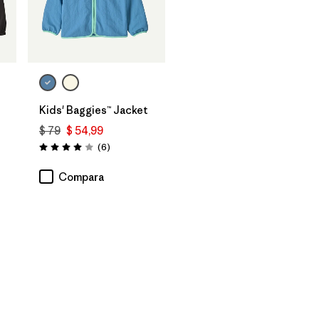
Kids' Baggies™ Jacket
$ 79
$ 54,99
Comentarios
(6
)
Valoración: 4.0 / 5
os
Compara