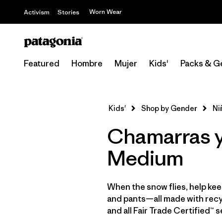
Worn Wear
Activism
Stories
Featured
Hombre
Mujer
Kids'
Packs & G
Kids'
Shop by Gender
Ni
Chamarras y 
Medium
When the snow flies, help keep
and pants—all made with recycl
and all Fair Trade Certified™ 