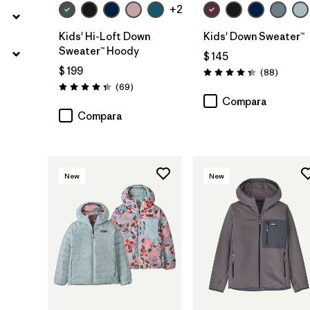
+2
Kids' Hi-Loft Down
Kids' Down Sweater™
Sweater™ Hoody
$ 145
$ 199
Comenta
(88
)
Valoración: 4.3 / 5
Comentarios
(69
)
Valoración: 4.3 / 5
Compara
Compara
New
New