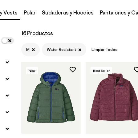
y Vests
Polar
Sudaderas y Hoodies
Pantalones y Ca
Filtrar por
Materials & Fabric
16 Productos
M
Water Resistant
Limpiar Todos
New
Best Seller