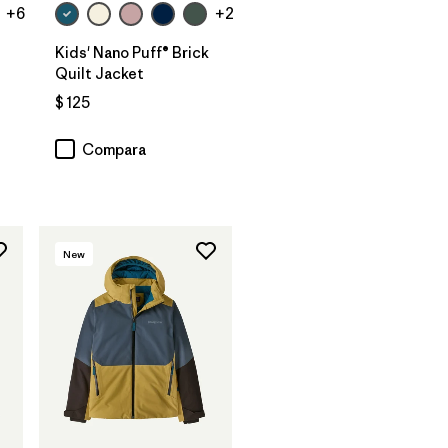
+6
+2
Kids' Nano Puff® Brick
Quilt Jacket
$ 125
rios
Compara
New