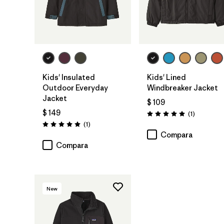
Kids' Insulated
Kids' Lined
Outdoor Everyday
Windbreaker Jacket
Jacket
$ 109
$ 149
Comentari
(1
)
Valoración: 5.0 / 5
Comentarios
(1
)
Valoración: 5.0 / 5
Compara
Compara
New