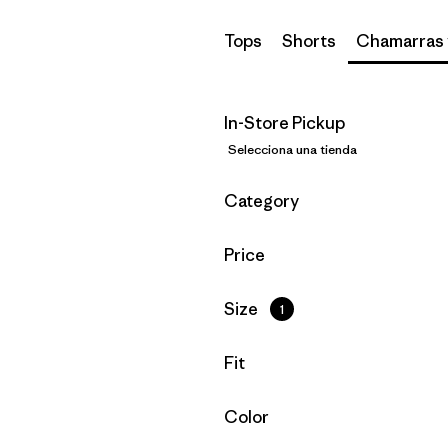
Tops
Shorts
Chamarras 
In-Store Pickup
Selecciona una tienda
Filtrar por
Category
Filtrar por
Price
Filtrar por
Size
1
Filtrar por
Fit
Filtrar por
Color