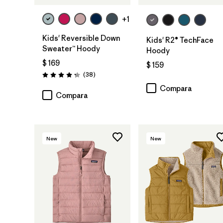
+1
Kids' Reversible Down
Kids' R2® TechFace
Sweater™ Hoody
Hoody
$ 169
$ 159
Comentarios
(38
)
Valoración: 4.3 / 5
Compara
Compara
New
New