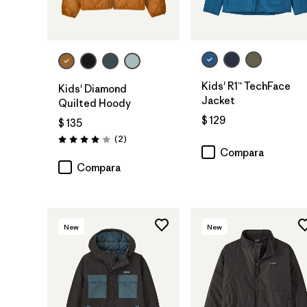
Kids' R1™ TechFace
Kids' Diamond
Jacket
Quilted Hoody
$ 129
$ 135
Comentarios
(2
)
Valoración: 4.0 / 5
Compara
Compara
New
New