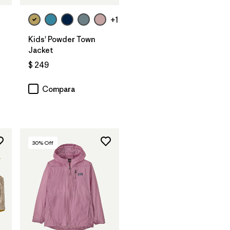
+1
Kids' Powder Town
Jacket
$ 249
Compara
30
% Off