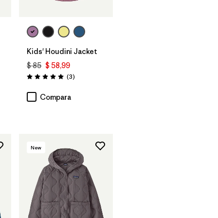
Kids' Houdini Jacket
$ 85
$ 58,99
Comentarios
(3
)
Valoración: 5.0 / 5
ios
Compara
New