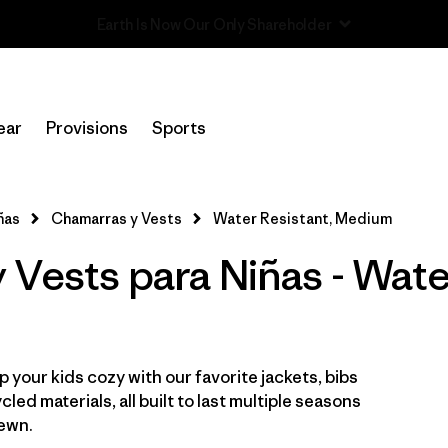
Read Our Work in Progress Report
In-Store Pickup
Selecciona una tienda
ear
Provisions
Sports
Filtrar por
Category
ñas
Chamarras y Vests
Water Resistant, Medium
Filtrar por
Price
Vests para Niñas - Wate
Filtrar por
Size
1
Filtrar por
Fit
 your kids cozy with our favorite jackets, bibs
Filtrar por
Color
ed materials, all built to last multiple seasons
sewn.
Filtrar por
Features & Processes
1