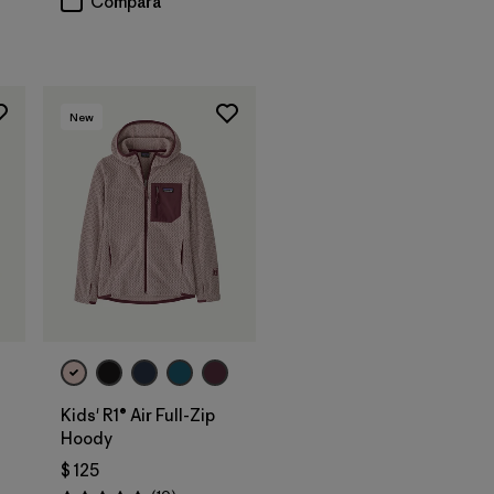
Compara
New
Kids' R1® Air Full-Zip
Hoody
$ 125