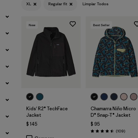
XL
Regular fit
Limpiar Todos
Filtrar por
Materials & Fabric
New
Best Seller
Filtrar por
Kids
Kids' R2® TechFace
Chamarra Niño Micro
Jacket
D® Snap-T® Jacket
$ 145
$ 95
Coment
(109
)
Valoración: 4.5 / 5