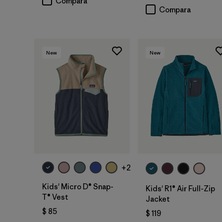
Compara
Compara
New
New
+2
Kids' Micro D® Snap-
Kids' R1® Air Full-Zip
T® Vest
Jacket
$ 85
$ 119