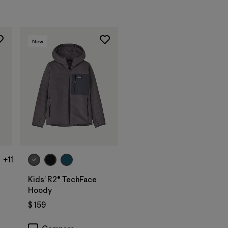
New
+11
Kids' R2® TechFace
Hoody
$ 159
arios