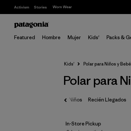
Worn Wear
Activism
Stories
Featured
Hombre
Mujer
Kids'
Packs & G
Kids'
Polar para Niños y Beb
Polar para N
Todo Niños
Recién Llegados
In-Store Pickup