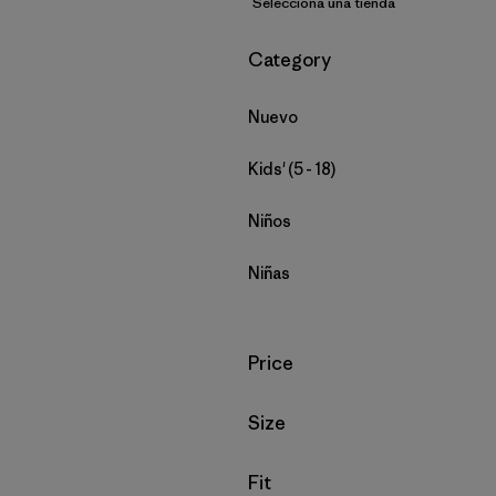
Selecciona una tienda
Filtrar por
Category
Nuevo
Kids' (5 - 18)
Niños
Niñas
Filtrar por
Price
Filtrar por
Size
Filtrar por
Fit