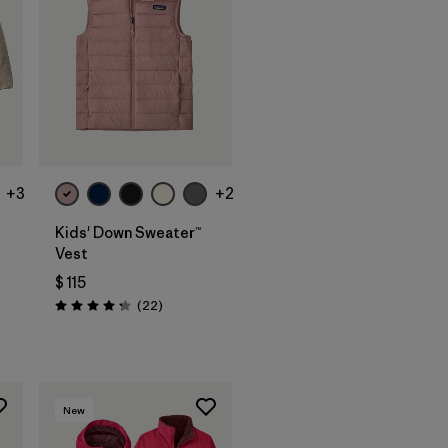
+3
+2
Kids' Down Sweater™
Vest
$ 115
Comentarios
(22
)
Valoración: 4.3 / 5
rios
New