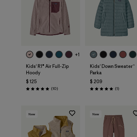
+1
Kids' R1® Air Full-Zip
Kids' Down Sweater™
Hoody
Parka
$ 125
$ 209
Comentarios
Comentari
(10
)
(1
)
Valoración: 5.0 / 5
Valoración: 5.0 / 5
New
New