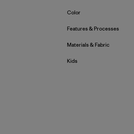
Filtrar por
Color
Filtrar por
Features & Processes
Filtrar por
Materials & Fabric
Filtrar por
Kids