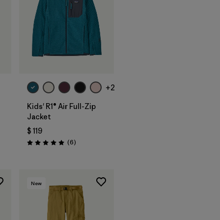
+2
Kids' R1® Air Full-Zip
Jacket
$ 119
os
Comentarios
(6
)
Valoración: 5.0 / 5
New