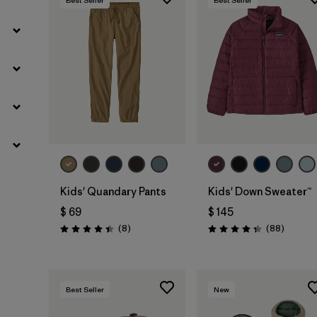
Kids' Quandary Pants
Kids' Down Sweater™
$ 69
$ 145
Comentarios
Comenta
(8
)
(88
)
Valoración: 4.4 / 5
Valoración: 4.3 / 5
Best Seller
New