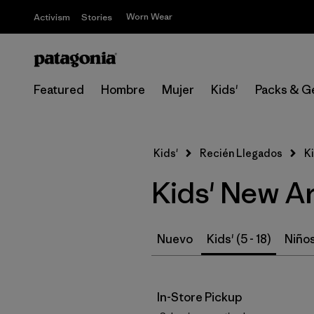
Worn Wear
Activism
Stories
Featured
Hombre
Mujer
Kids'
Packs & G
Kids'
Recién Llegados
Ki
Kids' New Ar
Nuevo
Kids' (5 - 18)
Niño
In-Store Pickup