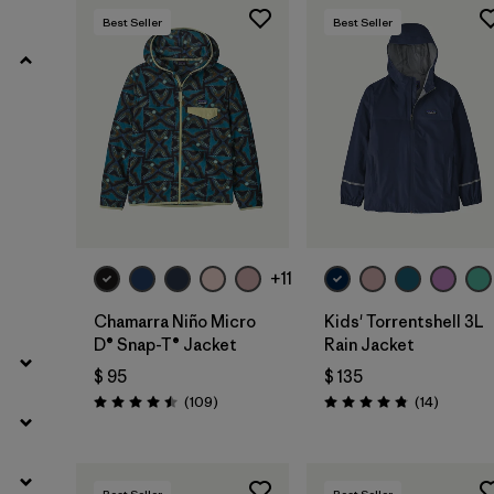
Best Seller
Best Seller
Filtrar por
Materials & Fabric
Filtrar por
Kids
+11
Chamarra Niño Micro
Kids' Torrentshell 3L
D® Snap-T® Jacket
Rain Jacket
$ 95
$ 135
Comentarios
Comenta
(109
)
(14
)
Valoración: 4.5 / 5
Valoración: 4.9 / 5
Best Seller
Best Seller