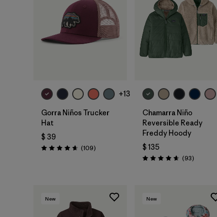
Agregar a la
Bolsa
+13
Gorra Niños Trucker
Chamarra Niño
Hat
Reversible Ready
Freddy Hoody
$ 39
$ 135
Comentarios
(109
)
Valoración: 4.7 / 5
Comenta
(93
)
Valoración: 4.7 / 5
New
New