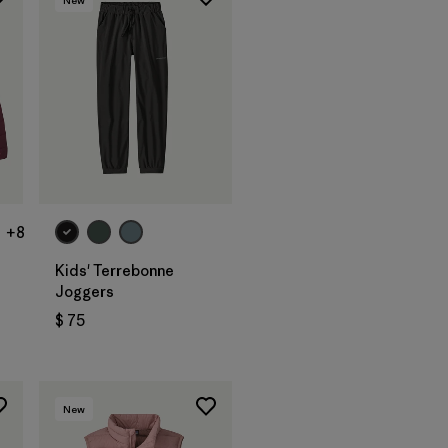
+8
Kids' Terrebonne
Joggers
$ 75
rios
New