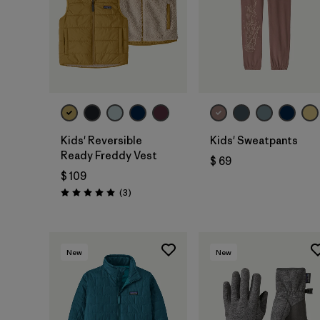
Kids' Reversible
Kids' Sweatpants
Ready Freddy Vest
$ 69
$ 109
Comentarios
(3
)
Valoración: 5.0 / 5
New
New