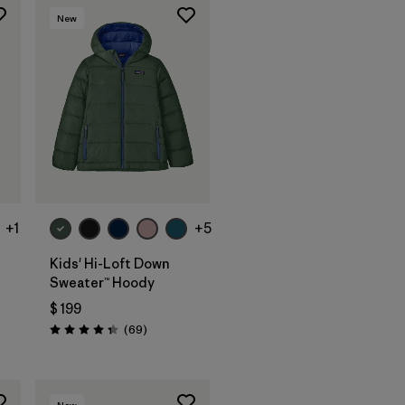
New
+1
+5
Kids' Hi-Loft Down
Sweater™ Hoody
$ 199
rios
Comentarios
(69
)
Valoración: 4.3 / 5
New