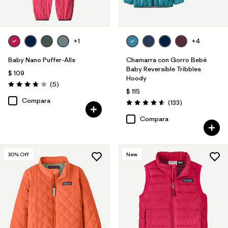
+1
+4
Baby Nano Puffer-Alls
Chamarra con Gorro Bebé
Baby Reversible Tribbles
$ 109
Hoody
Comentarios
(5
)
Valoración: 3.8 / 5
$ 115
Compara
Comentarios
(133
)
Valoración: 4.6 / 5
Compara
30
% Off
New