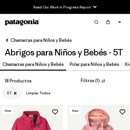
Read Our Work in Progress Report
Filter & Sort
Limpiar Todos
In-Store Pickup
Selecciona una tienda
Chamarras para Niños y Bebés
Abrigos para Niños y Bebés - 5T
Ordenar Por
Chamarras para Niños y Bebés
Filtrar por
Polar para Niños y Bebés
Ki
Category
Filtrar por
Price
Filtros
(
1
)
18 Productos
5T
Limpiar Todos
Filtrar por
Size
1
Filtrar por
Fit
New
New
Filtrar por
Color