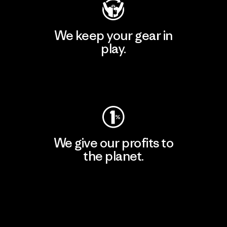
We keep your gear in
play.
Visit Worn Wear
We give our profits to
the planet.
Read Our Commitment