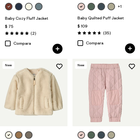
+1
Baby Quilted Puff Jacket
Baby Cozy Fluff Jacket
$ 109
$ 75
Comentarios
Comentarios
(35
)
(2
)
Valoración: 4.7 / 5
Valoración: 5.0 / 5
Compara
Compara
New
New