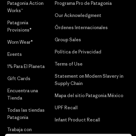
Patagonia Action
Programa Pro de Patagonia
Works™
Our Acknowledgment
Patagonia
Órdenes Internacionales
Provisions®
Group Sales
Worn Wear®
Política de Privacidad
Events
Terms of Use
1% Para El Planeta
Statement on Modern Slavery in
Gift Cards
Supply Chain
Encuentra una
Mapa del sitio Patagonia México
Tienda
UPF Recall
Todas las tiendas
Patagonia
Infant Product Recall
Trabaja con