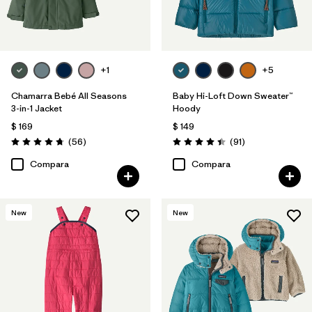
+1
+5
Chamarra Bebé All Seasons
Baby Hi-Loft Down Sweater™
3-in-1 Jacket
Hoody
$ 169
$ 149
Comentarios
Comentarios
(56
)
(91
)
Valoración: 4.8 / 5
Valoración: 4.4 / 5
Compara
Compara
New
New