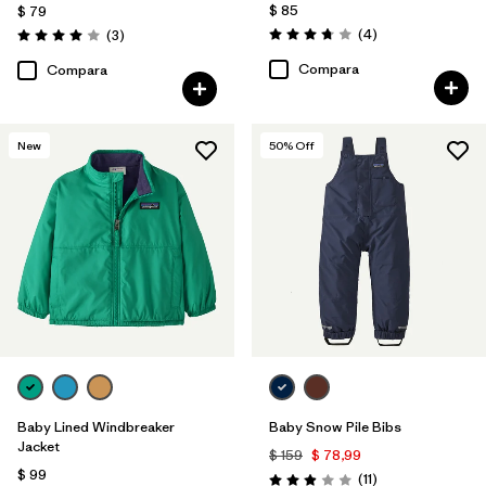
$ 85
$ 79
Comentarios
Comentarios
(4
)
(3
)
Valoración: 3.8 / 5
Valoración: 4.0 / 5
Compara
Compara
New
50
% Off
Baby Lined Windbreaker
Baby Snow Pile Bibs
Jacket
$ 159
$ 78,99
$ 99
Comentarios
(11
)