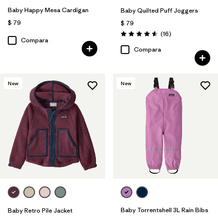
Baby Happy Mesa Cardigan
Baby Quilted Puff Joggers
$ 79
$ 79
Comentarios
(16
)
Valoración: 4.6 / 5
Compara
Compara
New
New
Baby Torrentshell 3L Rain Bibs
Baby Retro Pile Jacket