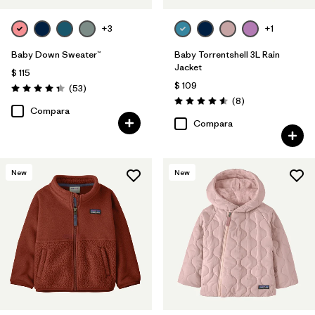
+3
+1
Baby Down Sweater™
Baby Torrentshell 3L Rain
Jacket
$ 115
$ 109
Comentarios
(53
)
Valoración: 4.4 / 5
Comentarios
(8
)
Valoración: 4.6 / 5
Compara
Compara
New
New