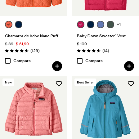
+1
Chamarra de bebe Nano Puff
Baby Down Sweater™ Vest
$ 89
$ 61,99
$ 109
Comentarios
Comentarios
(129
)
(14
)
Valoración: 4.7 / 5
Valoración: 4.5 / 5
Compara
Compara
New
Best Seller