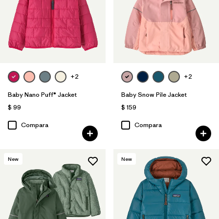
Filtrar por
Features & Processes
Filtrar por
Materials & Fabric
Filtrar por
Kids
+2
+2
Filtrar por
Warmth Index
Baby Nano Puff® Jacket
Baby Snow Pile Jacket
$ 99
$ 159
Compara
Compara
New
New