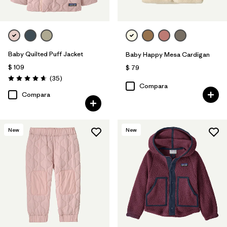
Baby Quilted Puff Jacket
Baby Happy Mesa Cardigan
$ 109
$ 79
Comentarios
(35
)
Valoración: 4.7 / 5
Compara
Compara
New
New