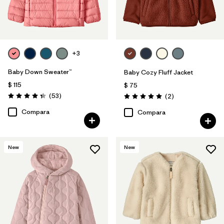
+3
Baby Down Sweater™
Baby Cozy Fluff Jacket
$ 115
$ 75
Comentarios
(53
)
Comentarios
(2
)
Valoración: 4.4 / 5
Valoración: 5.0 / 5
Compara
Compara
New
New