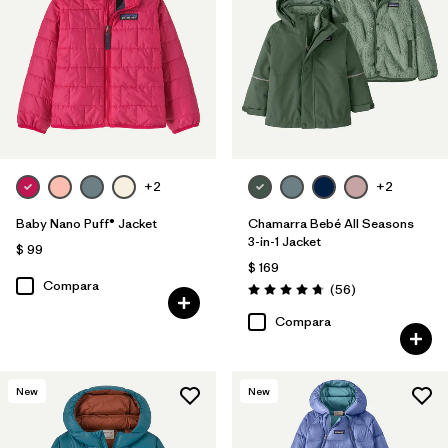
Filtrar por
Features & Processes
Filtrar por
Materials & Fabric
Filtrar por
Kids
Filtrar por
Warmth Index
+2
+2
Baby Nano Puff® Jacket
Chamarra Bebé All Seasons
3-in-1 Jacket
$ 99
$ 169
Compara
Comentarios
(56
)
Valoración: 4.8 / 5
Compara
New
New