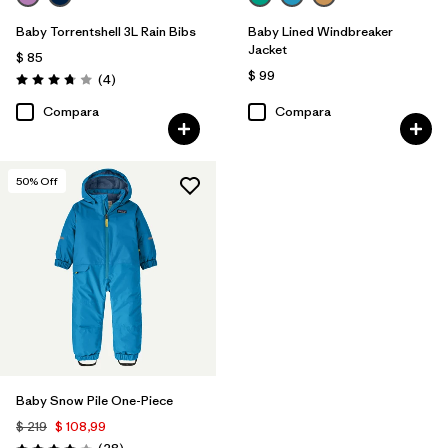
Baby Torrentshell 3L Rain Bibs
Baby Lined Windbreaker
Jacket
$ 85
$ 99
Comentarios
(4
)
Valoración: 3.8 / 5
Compara
Compara
50
% Off
Baby Snow Pile One-Piece
$ 219
$ 108,99
Comentarios