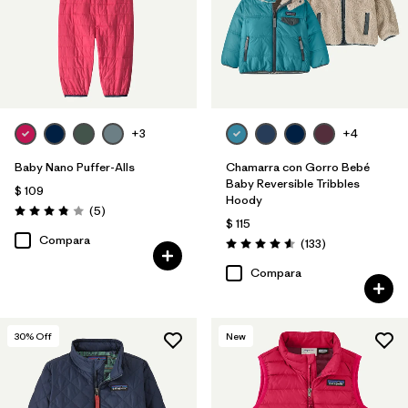
+3
+4
Baby Nano Puffer-Alls
Chamarra con Gorro Bebé
Baby Reversible Tribbles
$ 109
Hoody
Comentarios
(5
)
Valoración: 3.8 / 5
$ 115
Compara
Comentarios
(133
)
Valoración: 4.6 / 5
Compara
30
% Off
New