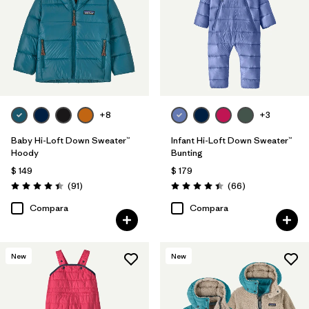
+8
+3
Baby Hi-Loft Down Sweater™
Infant Hi-Loft Down Sweater™
Hoody
Bunting
$ 149
$ 179
Comentarios
Comentarios
(91
)
(66
)
Valoración: 4.4 / 5
Valoración: 4.4 / 5
Compara
Compara
New
New