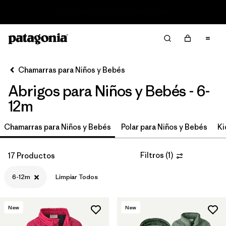
Read Our Work in Progress Report
Filter & Sort
Limpiar Todos
In-Store Pickup
Selecciona una tienda
Chamarras para Niños y Bebés
Abrigos para Niños y Bebés - 6-
Ordenar Por
12m
Filtrar por
Category
Chamarras para Niños y Bebés
Polar para Niños y Bebés
Ki
Filtrar por
Price
Filtros
(
1
)
17 Productos
Filtrar por
Size
1
6-12m
Limpiar Todos
Filtrar por
Fit
New
New
Filtrar por
Color