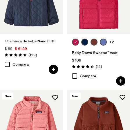
Chamarra de bebe Nano Puff
+2
$ 89
$ 61,99
Baby Down Sweater™ Vest
Comentarios
(129
)
Valoración: 4.7 / 5
$ 109
Compara
Comentarios
(14
)
Valoración: 4.5 / 5
Compara
New
New