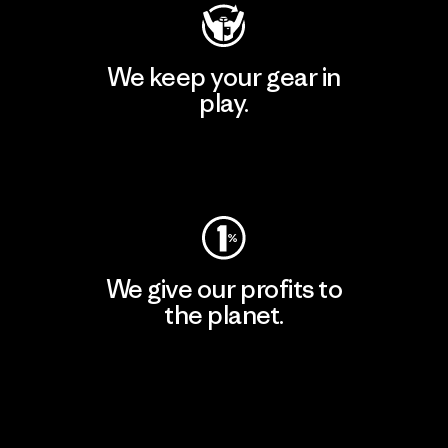
We keep your gear in
play.
Visit Worn Wear
We give our profits to
the planet.
Read Our Commitment