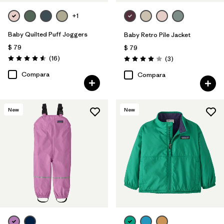
+1
Baby Quilted Puff Joggers
Baby Retro Pile Jacket
$ 79
$ 79
Comentarios
(16
)
Comentarios
(3
)
Valoración: 4.6 / 5
Valoración: 4.0 / 5
Compara
Compara
New
New