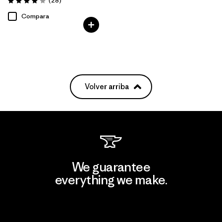
(28
)
Valoración: 4.0 / 5
Compara
Volver arriba
We guarantee
everything we make.
View Ironclad Guarantee