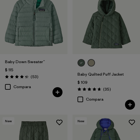
Baby Down Sweater™
$ 115
Baby Quilted Puff Jacket
Comentarios
(53
)
Valoración: 4.4 / 5
$ 109
Compara
Comentarios
(35
)
Valoración: 4.7 / 5
Compara
New
New