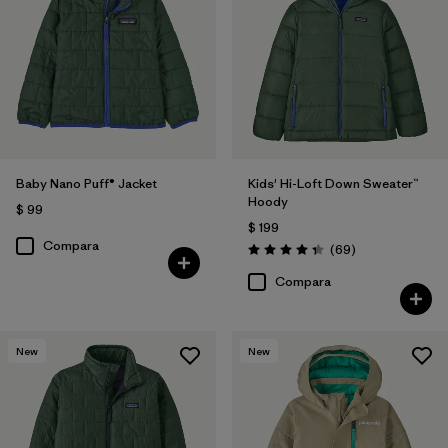
Filtrar por
Features & Processes
Filtrar por
Materials & Fabric
Filtrar por
Kids
Baby Nano Puff® Jacket
Kids' Hi-Loft Down Sweater™
Filtrar por
Warmth Index
Hoody
$ 99
$ 199
Compara
Comentarios
(69
)
Valoración: 4.3 / 5
Compara
New
New