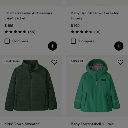
Chamarra Bebé All Seasons
Baby Hi-Loft Down Sweater™
3-in-1 Jacket
Hoody
$ 169
$ 149
Comentarios
Comentarios
(56
)
(91
)
Valoración: 4.8 / 5
Valoración: 4.4 / 5
Compara
Compara
Best Seller
40
% Off
Kids' Down Sweater™
Baby Torrentshell 3L Rain