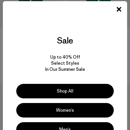
Baby Snow Pile Bibs
Sale
$ 159
$ 78,99
Kids' Powder Town Pants
Comentarios
(11
)
Valoración: 2.9 / 5
$ 169
$ 83,99
Up to 40% Off
Compara
Comentarios
(5
)
Select Styles
Valoración: 4.6 / 5
In Our Summer Sale
Compara
50
% Off
New
Shop All
Women’s
Men’s