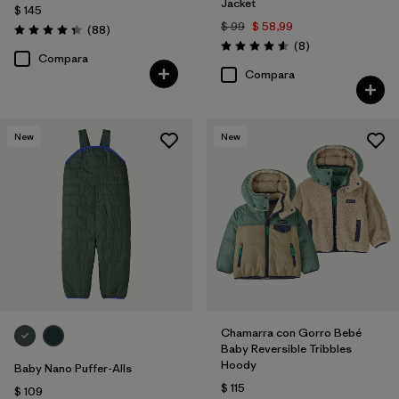
Jacket
$ 145
$ 99
$ 58,99
Comentarios
(88
)
Valoración: 4.3 / 5
Comentarios
(8
)
Valoración: 4.6 / 5
Compara
Compara
New
New
Chamarra con Gorro Bebé
Baby Reversible Tribbles
Hoody
Baby Nano Puffer-Alls
$ 115
$ 109