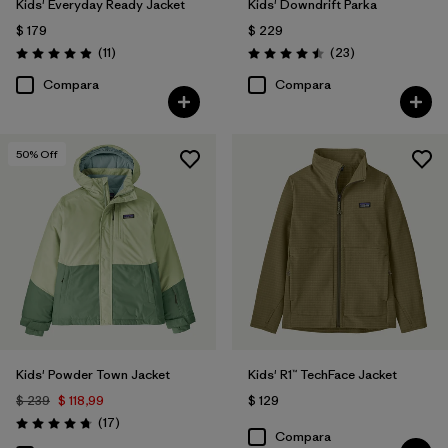
Kids' Everyday Ready Jacket
Kids' Downdrift Parka
$ 179
$ 229
Comentarios
Comentarios
(11
)
(23
)
Valoración: 4.9 / 5
Valoración: 4.5 / 5
Compara
Compara
50
% Off
Kids' Powder Town Jacket
Kids' R1™ TechFace Jacket
$ 239
$ 118,99
$ 129
Comentarios
(17
)
Valoración: 4.8 / 5
Compara