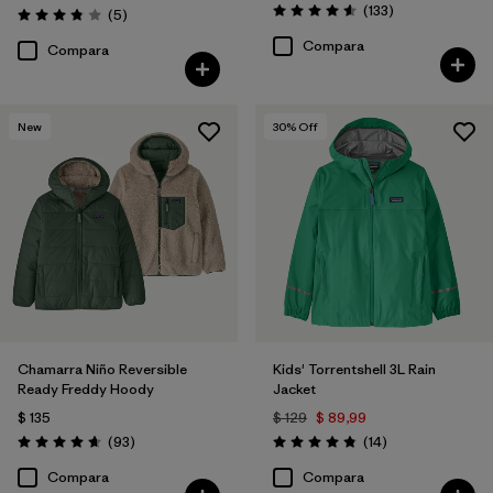
Comentarios
(133
)
Comentarios
(5
)
Valoración: 4.6 / 5
Valoración: 3.8 / 5
Compara
Compara
New
30
% Off
Chamarra Niño Reversible
Kids' Torrentshell 3L Rain
Ready Freddy Hoody
Jacket
$ 135
$ 129
$ 89,99
Comentarios
Comentarios
(93
)
(14
)
Valoración: 4.7 / 5
Valoración: 4.9 / 5
Compara
Compara