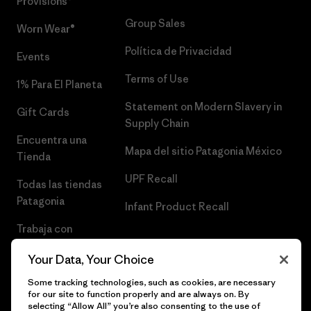
Provisions®
Group Sales
Worn Wear®
Política de Privacidad
Events
Terms of Use
1% Para El Planeta
Statement on Modern Slavery in
Gift Cards
Supply Chain
Encuentra una
Mapa del sitio Patagonia México
Tienda
UPF Recall
Todas las tiendas
Patagonia
Infant Product Recall
Trabaja con
Nosotros
Your Data, Your Choice
Prensa
Some tracking technologies, such as cookies, are necessary
for our site to function properly and are always on. By
selecting “Allow All” you’re also consenting to the use of