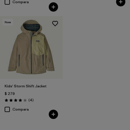
Compara
New
Kids' Storm Shift Jacket
$ 279
Comentarios
(4
)
Valoración: 4.0 / 5
Compara