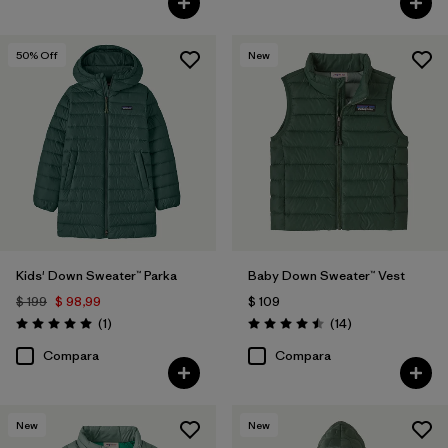
50
% Off
New
Kids' Down Sweater™ Parka
Baby Down Sweater™ Vest
$ 199
$ 98,99
$ 109
Comentarios
Comentarios
(1
)
(14
)
Valoración: 5.0 / 5
Valoración: 4.5 / 5
Compara
Compara
New
New