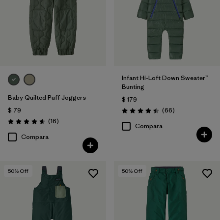
Infant Hi-Loft Down Sweater™
Bunting
Baby Quilted Puff Joggers
$ 179
Comentarios
$ 79
(66
)
Valoración: 4.4 / 5
Comentarios
(16
)
Valoración: 4.6 / 5
Compara
Compara
50
% Off
50
% Off