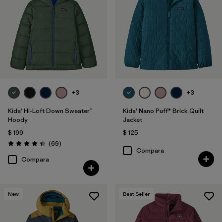
Filtrar por
Features & Processes
Filtrar por
Materials & Fabric
Filtrar por
Kids
+3
+3
Filtrar por
Warmth Index
Kids' Hi-Loft Down Sweater™
Kids' Nano Puff® Brick Quilt
Hoody
Jacket
$ 199
$ 125
Comentarios
(69
)
Valoración: 4.3 / 5
Compara
Compara
New
Best Seller