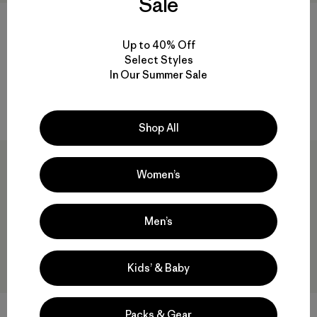
Sale
Up to 40% Off
Kids' Everyday Ready Jacket
Kids' Downdrift Parka
Select Styles
$ 179
$ 229
In Our Summer Sale
Comentarios
Comentarios
(11
)
(23
)
Valoración: 4.9 / 5
Valoración: 4.5 / 5
Compara
Compara
Shop All
New
Women’s
Men’s
Kids’ & Baby
Packs & Gear