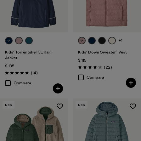
+1
Kids' Torrentshell 3L Rain
Kids' Down Sweater™ Vest
Jacket
$ 115
$ 135
Comentarios
(22
)
Valoración: 4.3 / 5
Comentarios
(14
)
Valoración: 4.9 / 5
Compara
Compara
New
New