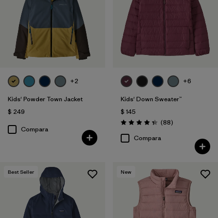
+2
+6
Kids' Powder Town Jacket
Kids' Down Sweater™
$ 249
$ 145
Comentarios
(88
)
Valoración: 4.3 / 5
Compara
Compara
Best Seller
New