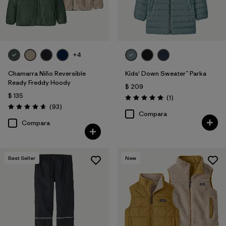
+4
Chamarra Niño Reversible
Kids' Down Sweater™ Parka
Ready Freddy Hoody
$ 209
$ 135
Comentarios
(1
)
Valoración: 5.0 / 5
Comentarios
(93
)
Valoración: 4.7 / 5
Compara
Compara
Best Seller
New