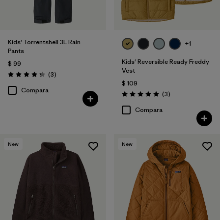
Kids' Torrentshell 3L Rain
+1
Pants
Kids' Reversible Ready Freddy
$ 99
Vest
Comentarios
(3
)
Valoración: 4.3 / 5
$ 109
Compara
Comentarios
(3
)
Valoración: 5.0 / 5
Compara
New
New