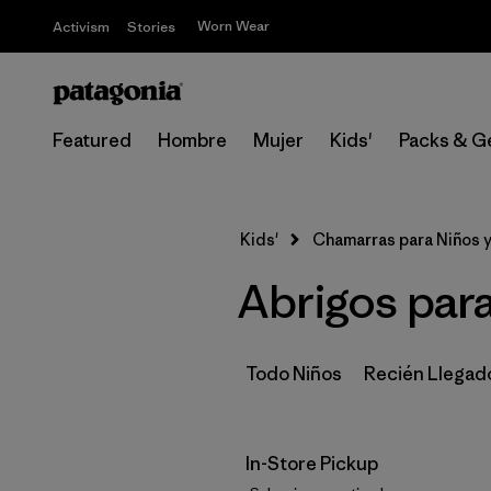
Worn Wear
Activism
Stories
Featured
Hombre
Mujer
Kids'
Packs & G
Kids'
Chamarras para Niños 
Abrigos para
Todo Niños
Recién Llegad
In-Store Pickup