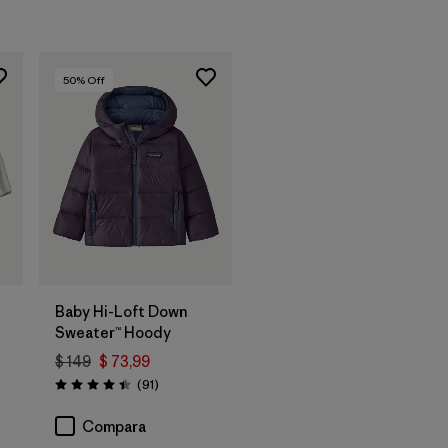
50
% Off
Baby Hi-Loft Down
Sweater™ Hoody
$ 149
$ 73,99
Comentarios
(91
)
Valoración: 4.4 / 5
rios
Compara