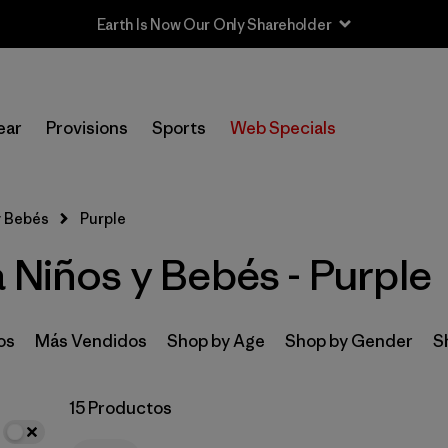
Earth Is Now Our Only Shareholder
In-Store Pickup
Selecciona una tienda
ear
Provisions
Sports
Web Specials
Filtrar por
Category
y Bebés
Purple
Filtrar por
Price
 Niños y Bebés - Purple
Filtrar por
Size
Filtrar por
Fit
os
Más Vendidos
Shop by Age
Shop by Gender
S
Filtrar por
Color
1
15 Productos
Filtrar por
Features & Processes