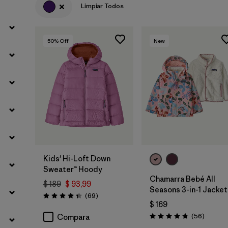
Limpiar Todos
Filtrar por
Materials & Fabric
50
% Off
New
Filtrar por
Kids
Filtrar por
Warmth Index
Kids' Hi-Loft Down
Sweater™ Hoody
Chamarra Bebé All
$ 189
$ 93,99
Seasons 3-in-1 Jacket
Comentarios
(69
)
Valoración: 4.3 / 5
$ 169
Comenta
(56
)
Compara
Valoración: 4.8 / 5