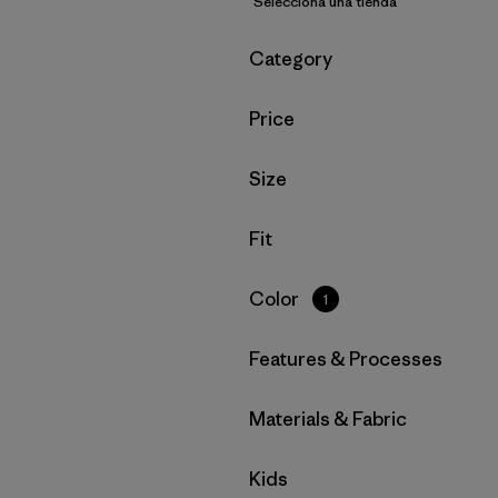
Selecciona una tienda
Filtrar por
Category
Filtrar por
Price
Filtrar por
Size
Filtrar por
Fit
Filtrar por
Color
1
Filtrar por
Features & Processes
Filtrar por
Materials & Fabric
Filtrar por
Kids