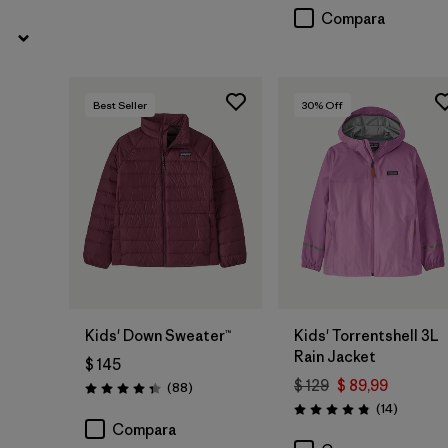
Compara
Best Seller
30
% Off
Kids' Down Sweater™
Kids' Torrentshell 3L
Rain Jacket
$ 145
$ 129
$ 89,99
Comentarios
(88
)
Valoración: 4.3 / 5
Comenta
(14
)
Valoración: 4.9 / 5
Compara