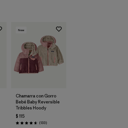
New
Chamarra con Gorro
Bebé Baby Reversible
Tribbles Hoody
$ 115
rios
Comentarios
(133
)
Valoración: 4.6 / 5